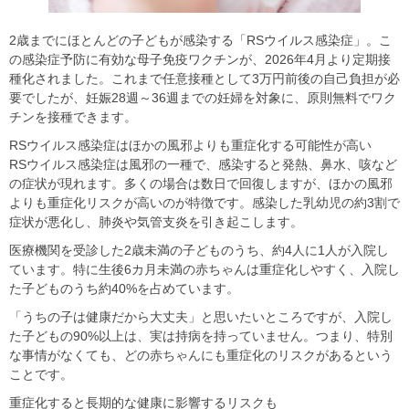
2歳までにほとんどの子どもが感染する「RSウイルス感染症」。こ
の感染症予防に有効な母子免疫ワクチンが、2026年4月より定期接
種化されました。これまで任意接種として3万円前後の自己負担が必
要でしたが、妊娠28週～36週までの妊婦を対象に、原則無料でワク
チンを接種できます。
RSウイルス感染症はほかの風邪よりも重症化する可能性が高い
RSウイルス感染症は風邪の一種で、感染すると発熱、鼻水、咳など
の症状が現れます。多くの場合は数日で回復しますが、ほかの風邪
よりも重症化リスクが高いのが特徴です。感染した乳幼児の約3割で
症状が悪化し、肺炎や気管支炎を引き起こします。
医療機関を受診した2歳未満の子どものうち、約4人に1人が入院し
ています。特に生後6カ月未満の赤ちゃんは重症化しやすく、入院し
た子どものうち約40%を占めています。
「うちの子は健康だから大丈夫」と思いたいところですが、入院し
た子どもの90%以上は、実は持病を持っていません。つまり、特別
な事情がなくても、どの赤ちゃんにも重症化のリスクがあるという
ことです。
重症化すると長期的な健康に影響するリスクも