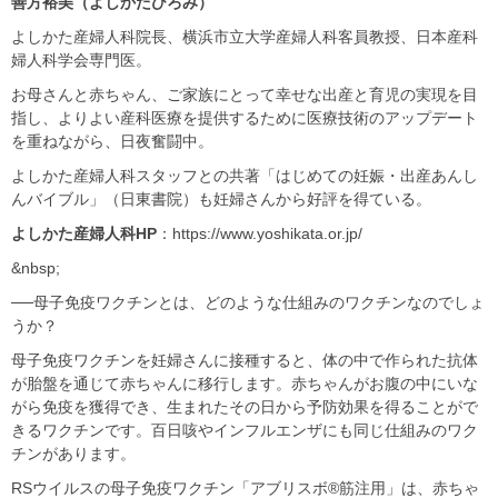
善方裕美（よしかたひろみ）
よしかた産婦人科院長、横浜市立大学産婦人科客員教授、日本産科
婦人科学会専門医。
お母さんと赤ちゃん、ご家族にとって幸せな出産と育児の実現を目
指し、よりよい産科医療を提供するために医療技術のアップデート
を重ねながら、日夜奮闘中。
よしかた産婦人科スタッフとの共著「はじめての妊娠・出産あんし
んバイブル」（日東書院）も妊婦さんから好評を得ている。
よしかた産婦人科HP
：https://www.yoshikata.or.jp/
&nbsp;
──母子免疫ワクチンとは、どのような仕組みのワクチンなのでしょ
うか？
母子免疫ワクチンを妊婦さんに接種すると、体の中で作られた抗体
が胎盤を通じて赤ちゃんに移行します。赤ちゃんがお腹の中にいな
がら免疫を獲得でき、生まれたその日から予防効果を得ることがで
きるワクチンです。百日咳やインフルエンザにも同じ仕組みのワク
チンがあります。
RSウイルスの母子免疫ワクチン「アブリスボ®筋注用」は、赤ちゃ