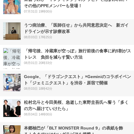
その他のPPEメンバーも登場！
07月31日 19時00分
うつ病治療、「医師任せ」から共同意思決定へ 新ガイ
ドラインが示す診療改革
08月03日 17時25分
「帰宅後、冷蔵庫が空っぽ」旅行前後の食事に約5割がス
トレス 負担を減らす賢い方法
08月01日 20時33分
Google、「ドラゴンクエスト」×Geminiのコラボイベン
ト「ジェミニクエスト」を渋谷・原宿で開催
08月03日 18時42分
松村北斗と今田美桜、急逝した東野圭吾氏へ誓う「多く
の方へ届けていけたら」
08月04日 14時00分
本郷柚巴が「BLT MONSTER Round 9」の表紙を飾