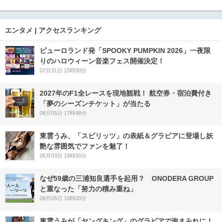
エンタメ | アクセスランキング
ピューロランド発「SPOOKY PUMPKIN 2026」一夜限
りのハロウィーン音楽フェス開催決定！
07月31日 15時00分
2027年のF1全レースを現地観戦！ 航空券・宿泊費付き
「夢のシーズンチケット」が当たる
08月05日 17時48分
東雲うみ、「スピリッツ」の表紙＆グラビアに登場し妖
艶な雰囲気でファンを魅了！
08月03日 18時00分
なぜ59歳の三浦知良選手を起用？ ONODERA GROUP
と重なった「努力の積み重ね」
08月05日 16時00分
東雲うみが「ヤングキング」のグラビアで泡まみれに！