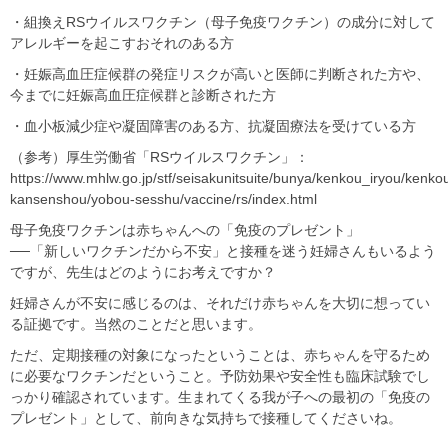
・組換えRSウイルスワクチン（母子免疫ワクチン）の成分に対して
アレルギーを起こすおそれのある方
・妊娠高血圧症候群の発症リスクが高いと医師に判断された方や、
今までに妊娠高血圧症候群と診断された方
・血小板減少症や凝固障害のある方、抗凝固療法を受けている方
（参考）厚生労働省「RSウイルスワクチン」：
https://www.mhlw.go.jp/stf/seisakunitsuite/bunya/kenkou_iryou/kenko
kansenshou/yobou-sesshu/vaccine/rs/index.html
母子免疫ワクチンは赤ちゃんへの「免疫のプレゼント」
──「新しいワクチンだから不安」と接種を迷う妊婦さんもいるよう
ですが、先生はどのようにお考えですか？
妊婦さんが不安に感じるのは、それだけ赤ちゃんを大切に想ってい
る証拠です。当然のことだと思います。
ただ、定期接種の対象になったということは、赤ちゃんを守るため
に必要なワクチンだということ。予防効果や安全性も臨床試験でし
っかり確認されています。生まれてくる我が子への最初の「免疫の
プレゼント」として、前向きな気持ちで接種してくださいね。