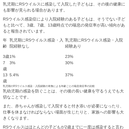
乳児期にRSウイルスに感染して入院した子どもは、その後の健康に
も影響が見られる場合があります。
RSウイルス感染症により入院経験のある子どもは、そうでない子ど
もと比べて、3歳、7歳、13歳時点での喘息の発症率が高い傾向があ
ると報告されています。
年
乳児期にRSウイルス感染・入
乳児期にRSウイルス感染・入院
齢
院経験なし
経験あり
3歳
1%
23%
7
3%
30%
歳
13
5.4%
37%
歳
乳児期のRSウイルス感染・入院経験の有無による年齢ごとの喘息発症率の比較
乳幼児期の感染を防ぐことは、その後の長い健康を守るうえでも大
切なことです。
また、赤ちゃんが感染して入院すると付き添いが必要になったり、
仕事を休まなければならない場面が生じたりと、家族への影響も大
きくなります。
RSウイルスはほとんどの子どもが2歳までに一度は感染すると言わ