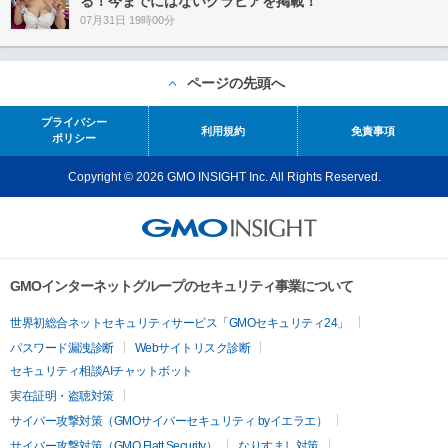
る！今までにはないグラビアを掲載！
07月31日 19時00分
ページの先頭へ
プライバシー
利用規約
免責事項
ポリシー
Copyright © 2026 GMO INSIGHT Inc. All Rights Reserved.
GMOインターネットグループのセキュリティ事業について
世界初総合ネットセキュリティサービス「GMOセキュリティ24」
パスワード漏洩診断
Webサイトリスク診断
セキュリティ相談AIチャットボット
実在証明・盗聴対策
サイバー攻撃対策（GMOサイバーセキュリティ byイエラエ）
サイバー攻撃対策（GMO Flatt Security）
なりすまし対策