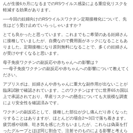
んが生後6カ月になるまでのRSウイルス感染による重症化リスクを
軽減する効果があります。
──今回の妊婦向けのRSウイルスワクチン定期接種化について、先
生はどう受け止めていらっしゃいますか？
とても良かったと思っています。これまでもご希望のある妊婦さん
に接種していましたが、自費なので費用面がネックになることもあ
りました。定期接種になり原則無料になることで、多くの妊婦さん
が受けやすくなると思います。
母子免疫ワクチンの副反応や赤ちゃんへの影響は？
──母子免疫ワクチンの副反応や赤ちゃんへの影響について教えてく
ださい。
アブリスボは、妊婦さんや赤ちゃんに重大な副作用が出ないことが
臨床試験で確認されています。このワクチンはすでに世界65カ国以
上で承認されており、早産リスクへの懸念についても大規模な調査
により安全性を確認済みです。
ワクチンの副反応として、接種した部位が少し痛んだり赤くなった
りすることはありますが、ほとんどの場合2〜3日で落ち着きます。
疲労感や頭痛、吐き気を感じた方もいましたが、これらは偽薬を打
ったグループとほぼ同じ割合で、注射そのものによる影響と考えら