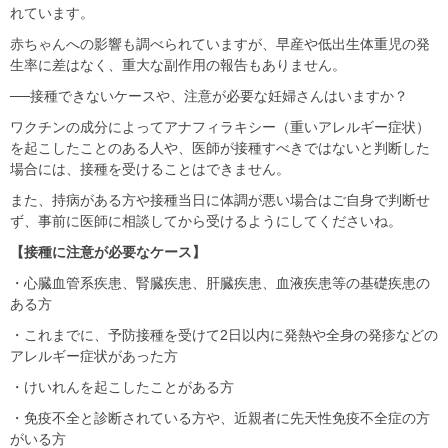
れています。
赤ちゃんへの影響も調べられていますが、早産や低出生体重児の発
生率に差はなく、重大な副作用の報告もありません。
──接種できないケースや、注意が必要な妊婦さんはいますか？
ワクチンの成分によってアナフィラキシー（重いアレルギー症状）
を起こしたことのある人や、医師が接種すべきではないと判断した
場合には、接種を受けることはできません。
また、持病がある方や接種当日に体調が悪い場合はご自身で判断せ
ず、事前に医師に相談してから受けるようにしてくださいね。
【接種に注意が必要なケース】
・心臓血管系疾患、腎臓疾患、肝臓疾患、血液疾患等の基礎疾患の
ある方
・これまでに、予防接種を受けて2日以内に発熱や全身の発疹などの
アレルギー症状があった方
・けいれんを起こしたことがある方
・免疫不全と診断されている方や、近親者に先天性免疫不全症の方
がいる方