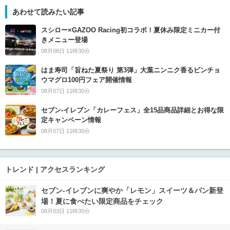
あわせて読みたい記事
スシロー×GAZOO Racing初コラボ！夏休み限定ミニカー付
きメニュー登場
08月08日 11時30分
はま寿司「旨ねた夏祭り 第3弾」大葉ニンニク香るビンチョ
ウマグロ100円フェア開催情報
08月07日 11時30分
セブン‐イレブン「カレーフェス」全15品商品詳細とお得な限
定キャンペーン情報
08月07日 11時30分
トレンド | アクセスランキング
セブン‐イレブンに爽やか「レモン」スイーツ＆パン新登
場！夏に食べたい限定商品をチェック
08月03日 11時30分