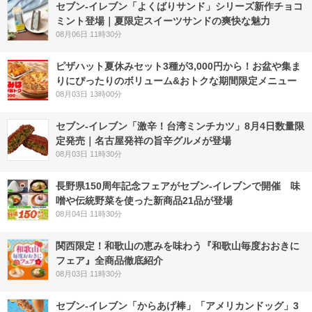
セブン‐イレブン「よくばりサンド」シリーズ新作チョコ
ミント登場｜夏限定スイーツサンドの爽快な魅力
08月06日 11時30分
ピザハット夏休みセット3種が3,000円から！お盆や集ま
りにぴったりのボリューム&おトクな期間限定メニュー
08月03日 13時00分
セブン-イレブン「激辛！台湾ミンチカツ」8月4日数量限
定発売｜名古屋発祥の旨辛グルメが登場
08月03日 11時30分
長野県150周年記念フェアがセブン-イレブンで開催 味
噌や伝統野菜を使った新商品21品が登場
08月04日 11時30分
関西限定！和歌山の恵みを味わう『和歌山毎度おおきに
フェア』全商品徹底紹介
08月03日 11時30分
セブン‐イレブン「からあげ棒」「アメリカンドッグ」3