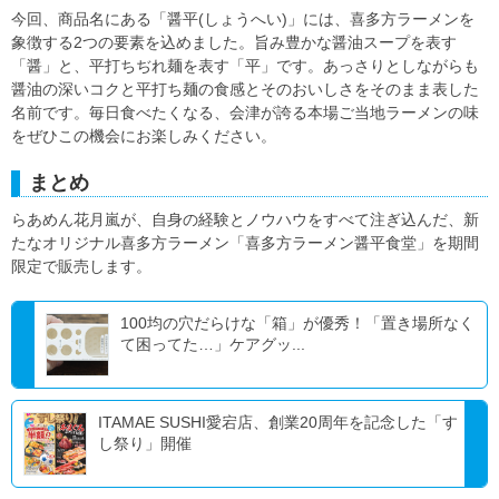
今回、商品名にある「醤平(しょうへい)」には、喜多方ラーメンを
象徴する2つの要素を込めました。旨み豊かな醤油スープを表す
「醤」と、平打ちぢれ麺を表す「平」です。あっさりとしながらも
醤油の深いコクと平打ち麺の食感とそのおいしさをそのまま表した
名前です。毎日食べたくなる、会津が誇る本場ご当地ラーメンの味
をぜひこの機会にお楽しみください。
まとめ
らあめん花月嵐が、自身の経験とノウハウをすべて注ぎ込んだ、新
たなオリジナル喜多方ラーメン「喜多方ラーメン醤平食堂」を期間
限定で販売します。
100均の穴だらけな「箱」が優秀！「置き場所なく
て困ってた…」ケアグッ...
ITAMAE SUSHI愛宕店、創業20周年を記念した「す
し祭り」開催