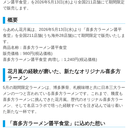
メン醤平食堂」を2026年5月13日(水)より全国211店舗にて期間限定
で販売します。
概要
らあめん花月嵐は、2026年5月13日(水)より『喜多方ラーメン醤平
食堂』を全国211店舗(うち海外28店舗)にて期間限定で販売いたしま
す。
商品名称：喜多方ラーメン醤平食堂
販売価格：980円(税込価格)
喜多方ラーメン醤平食堂 肉増し：1,240円(税込価格)
花月嵐の経験が磨いた、新たなオリジナル喜多方
ラーメン
5月の期間限定ラーメンは、博多豚骨、札幌味噌と共に日本三大ラー
メンの一つと言われている喜多方ラーメンです。これまで、幾度も
喜多方ラーメンに挑んできた花月嵐。歴代のオリジナル喜多方ラー
メン、そして名店コラボで培った経験すべてを注ぎ込んで辿り着い
た新たな一杯です。
「喜多方ラーメン醤平食堂」に込めた想い