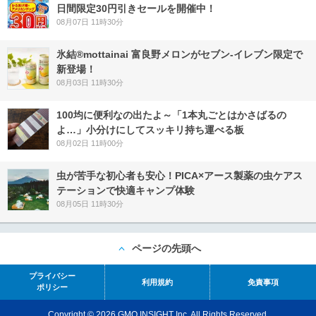
日間限定30円引きセールを開催中！
08月07日 11時30分
氷結®mottainai 富良野メロンがセブン‐イレブン限定で
新登場！
08月03日 11時30分
100均に便利なの出たよ～「1本丸ごとはかさばるの
よ…」小分けにしてスッキリ持ち運べる板
08月02日 11時00分
虫が苦手な初心者も安心！PICA×アース製薬の虫ケアス
テーションで快適キャンプ体験
08月05日 11時30分
ページの先頭へ
プライバシー
利用規約
免責事項
ポリシー
Copyright © 2026 GMO INSIGHT Inc. All Rights Reserved.