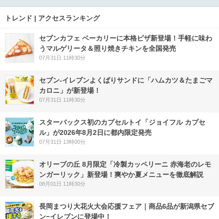
トレンド | アクセスランキング
セブンカフェ ベーカリーに本格ピザ新登場！手軽に味わ
うマルゲリータ＆照り焼きチキンを全国発売
07月31日 11時30分
セブン‐イレブンよくばりサンドに「ハムカツ＆たまごマ
カロニ」が新登場！
07月31日 11時30分
スターバックス初のカプセルトイ「ジョイフル カプセ
ル」が2026年8月2日に都内限定発売
07月31日 13時00分
オリーブの丘 8月限定「冷製カッペリーニ 赤海老のレモ
ンガーリック」新登場！爽やか夏メニューを徹底解説
08月01日 11時30分
長岡まつり大花火大会応援フェア｜商品6品が新潟県セブ
ン−イレブンに登場中！