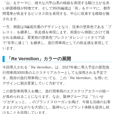
「山」をテーマに、雄大な六甲山系の稜線を表現する駆け上がる赤
い斜面模様が特徴です。そして9505編成は「街」をテーマに、都市
間電車が疾走するビジネス街を表現する、中心に収束する模様が施
されます。
一方、側面は3編成共通のデザインとなり、従来の塗装色である「プ
レスト」を継承し、疾走感を体現します。前面から側面にかけて描
かれる曲線は、変更前の塗装色“プレスト”オレンジ（イタリア語
で“非常に速く”）を継承し、急行用車両としての疾走感を表現して
います。
「Re Vermilion」カラーの展開
今回導入される「Re Vermilion」は、2027年春に導入予定の新型急
行用車両3000系のエクステリアカラーとしても採用される予定で
す。既存の急行用車両についても、この「Re Vermilion」を用いた
デザインに順次変更していく方針です。
この新型車両導入を機に、急行用車両のエクステリアカラーの統一
が進められることになります。なお、阪神グループは「“たいせ
つ”がギュッと。」のブランドスローガンを掲げ、今後も沿線のお客
さまとのつながりを大切にし、阪神らしいブランド体験を提供し続
けることを目指しています。