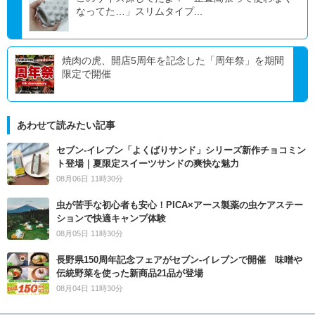
なってた…」スリムタイプ...
焼肉の虎、開店5周年を記念した「周年祭」を期間
限定で開催
あわせて読みたい記事
セブン‐イレブン「よくばりサンド」シリーズ新作チョコミン
ト登場｜夏限定スイーツサンドの爽快な魅力
08月06日 11時30分
虫が苦手な初心者も安心！PICA×アース製薬の虫ケアステー
ションで快適キャンプ体験
08月05日 11時30分
長野県150周年記念フェアがセブン-イレブンで開催 味噌や
伝統野菜を使った新商品21品が登場
08月04日 11時30分