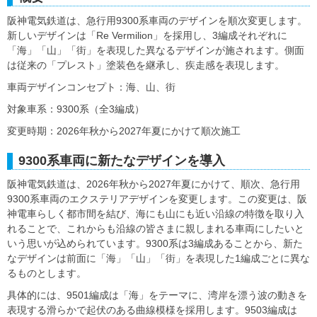
阪神電気鉄道は、急行用9300系車両のデザインを順次変更します。
新しいデザインは「Re Vermilion」を採用し、3編成それぞれに
「海」「山」「街」を表現した異なるデザインが施されます。側面
は従来の「プレスト」塗装色を継承し、疾走感を表現します。
車両デザインコンセプト：海、山、街
対象車系：9300系（全3編成）
変更時期：2026年秋から2027年夏にかけて順次施工
9300系車両に新たなデザインを導入
阪神電気鉄道は、2026年秋から2027年夏にかけて、順次、急行用
9300系車両のエクステリアデザインを変更します。この変更は、阪
神電車らしく都市間を結び、海にも山にも近い沿線の特徴を取り入
れることで、これからも沿線の皆さまに親しまれる車両にしたいと
いう思いが込められています。9300系は3編成あることから、新た
なデザインは前面に「海」「山」「街」を表現した1編成ごとに異な
るものとします。
具体的には、9501編成は「海」をテーマに、湾岸を漂う波の動きを
表現する滑らかで起伏のある曲線模様を採用します。9503編成は