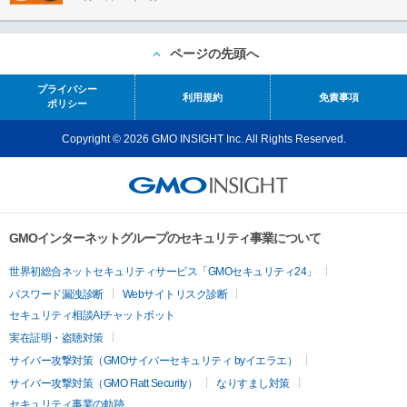
ページの先頭へ
プライバシー
利用規約
免責事項
ポリシー
Copyright © 2026 GMO INSIGHT Inc. All Rights Reserved.
GMOインターネットグループのセキュリティ事業について
世界初総合ネットセキュリティサービス「GMOセキュリティ24」
パスワード漏洩診断
Webサイトリスク診断
セキュリティ相談AIチャットボット
実在証明・盗聴対策
サイバー攻撃対策（GMOサイバーセキュリティ byイエラエ）
サイバー攻撃対策（GMO Flatt Security）
なりすまし対策
セキュリティ事業の軌跡