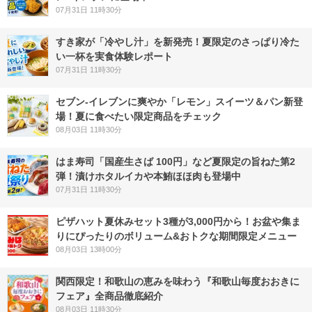
07月31日 11時30分
すき家が「冷やし汁」を新発売！夏限定のさっぱり冷た
い一杯を実食体験レポート
07月31日 11時30分
セブン‐イレブンに爽やか「レモン」スイーツ＆パン新登
場！夏に食べたい限定商品をチェック
08月03日 11時30分
はま寿司「国産生さば 100円」など夏限定の旨ねた第2
弾！漬けホタルイカや本鮪ほほ肉も登場中
07月31日 11時30分
ピザハット夏休みセット3種が3,000円から！お盆や集ま
りにぴったりのボリューム&おトクな期間限定メニュー
08月03日 13時00分
関西限定！和歌山の恵みを味わう『和歌山毎度おおきに
フェア』全商品徹底紹介
08月03日 11時30分