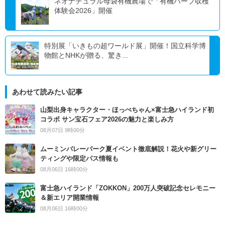
ネオナチュラル母袋有機農場で「有機ハーブ収穫
体験会2026」開催
特別展「いきもの超ワールド展」開催！国立科学博
物館とNHKが贈る、驚き...
あわせて読みたい記事
山梨出身キャラクター・ほっぺちゃん×富士急ハイランド初
コラボ サン宝石フェア2026の魅力と楽しみ方
08月07日 9時00分
ムーミンバレーパーク夏イベント徹底解説！花火や新グリー
ティングや限定パス情報も
08月06日 16時00分
富士急ハイランド「ZOKKON」200万人突破記念セレモニー
＆新エリア開業情報
08月06日 16時00分