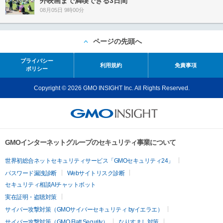
外映画まで満喫できる3日間
08月05日 9時00分
ページの先頭へ
プライバシー
利用規約
免責事項
ポリシー
Copyright © 2026 GMO INSIGHT Inc. All Rights Reserved.
GMOインターネットグループのセキュリティ事業について
世界初総合ネットセキュリティサービス「GMOセキュリティ24」
パスワード漏洩診断
Webサイトリスク診断
セキュリティ相談AIチャットボット
実在証明・盗聴対策
サイバー攻撃対策（GMOサイバーセキュリティ byイエラエ）
サイバー攻撃対策（GMO Flatt Security）
なりすまし対策