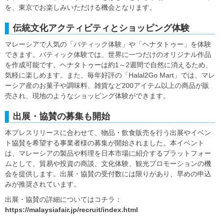
を、東京でお楽しみいただける機会となります。
伝統文化アクティビティとショッピング体験
マレーシアで人気の「バティック体験」や「ヘナタトゥー」を体験
できます。バティック体験では、世界に一つだけのオリジナル作品
を作成可能です。ヘナタトゥーは約1～2週間で自然に消えるため、
気軽に楽しめます。また、毎年好評の「Halal2Go Mart」では、マレ
ーシア産のお菓子や調味料、雑貨など200アイテム以上の商品が販
売され、現地のようなショッピング体験ができます。
出展・協賛の募集も開始
本プレスリリースに合わせて、物品・飲食販売を行う出展やイベン
ト協賛を希望する事業者様の募集が開始されました。本イベント
は、マレーシアの製品や料理を日本市場に紹介するプラットフォー
ムとして、貿易や投資の商談、文化体験、観光プロモーションの機
会を提供します。出展・協賛の受付数には限りがあり、早めの申込
みが推奨されています。
出展・協賛の詳細についてはコチラ：
https://malaysiafair.jp/recruit/index.html