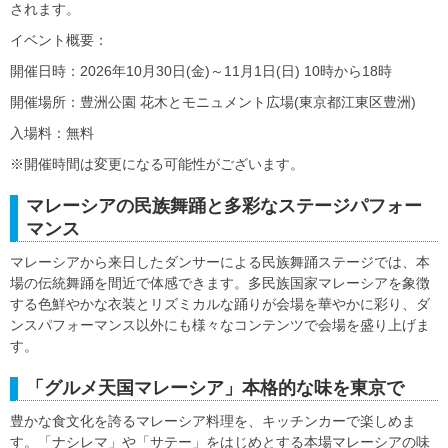
されます。
イベント概要：
開催日時：2026年10月30日(金)～11月1日(日) 10時から18時
開催場所：豊洲公園 花木とモニュメント広場(東京都江東区豊洲)
入場料：無料
※開催時間は変更になる可能性がございます。
マレーシアの民族舞踊と多彩なステージパフォー
マンス
マレーシアから来日したダンサーによる民族舞踊ステージでは、本
場の伝統舞踊を間近で体感できます。多民族国家マレーシアを象徴
する色鮮やかな衣装とリズミカルな踊りが会場を華やかに彩り、ダ
ンスパフォーマンス以外にも様々なコンテンツで会場を盛り上げま
す。
「グルメ天国マレーシア」本格的な味を東京で
豊かな食文化を誇るマレーシア料理を、キッチンカーで楽しめま
す。「ナシレマ」や「サテー」をはじめとする本場マレーシアの味