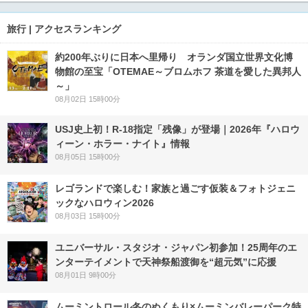
旅行 | アクセスランキング
約200年ぶりに日本へ里帰り オランダ国立世界文化博
物館の至宝「OTEMAE～ブロムホフ 茶道を愛した異邦人
～」
08月02日 15時00分
USJ史上初！R-18指定「残像」が登場｜2026年『ハロウ
ィーン・ホラー・ナイト』情報
08月05日 15時00分
レゴランドで楽しむ！家族と過ごす仮装＆フォトジェニ
ックなハロウィン2026
08月03日 15時00分
ユニバーサル・スタジオ・ジャパン初参加！25周年のエ
ンターテイメントで天神祭船渡御を“超元気”に応援
08月01日 9時00分
ムーミントロール冬のぬくもり×ムーミンバレーパーク特