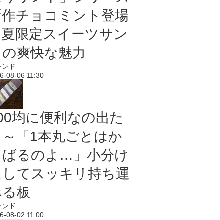
新作チョコミント登場
｜夏限定スイーツサン
ドの爽快な魅力
レンド
6-08-06 11:30
100均に便利なの出た
よ～「1本丸ごとはか
さばるのよ…」小分け
にしてスッキリ持ち運
べる板
レンド
6-08-02 11:00