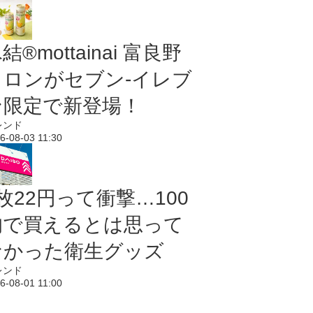
結®mottainai 富良野
メロンがセブン‐イレブ
ン限定で新登場！
レンド
6-08-03 11:30
枚22円って衝撃…100
均で買えるとは思って
なかった衛生グッズ
レンド
6-08-01 11:00