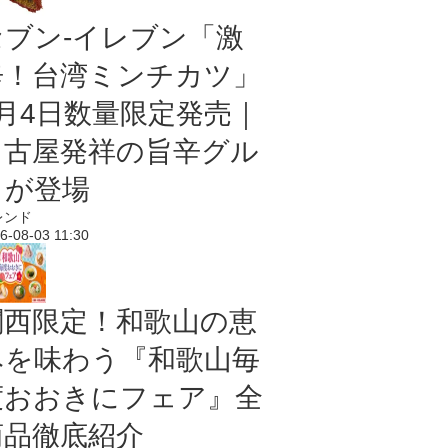
セブン-イレブン「激
辛！台湾ミンチカツ」
8月4日数量限定発売｜
名古屋発祥の旨辛グル
メが登場
レンド
6-08-03 11:30
関西限定！和歌山の恵
みを味わう『和歌山毎
度おおきにフェア』全
商品徹底紹介