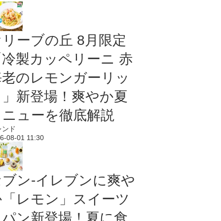
オリーブの丘 8月限定
「冷製カッペリーニ 赤
海老のレモンガーリッ
ク」新登場！爽やか夏
メニューを徹底解説
レンド
6-08-01 11:30
セブン‐イレブンに爽や
か「レモン」スイーツ
＆パン新登場！夏に食