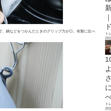
で、鍋などをつかんだときのグリップ力が◎。布製に比べ
ト
202
ト
202