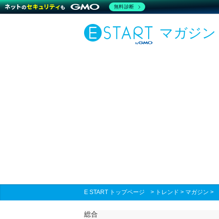
無料診断
マガジン
E START トップページ
>
トレンド
>
マガジン
総合