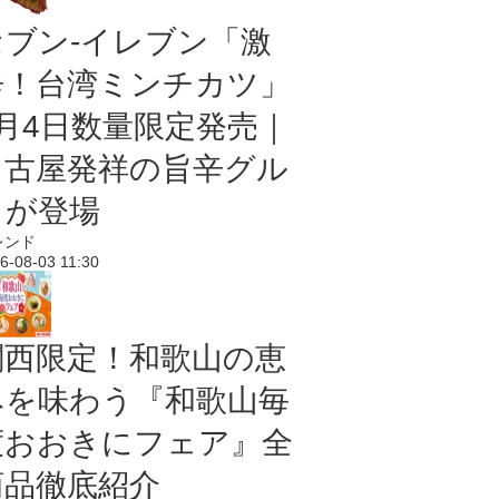
セブン-イレブン「激
辛！台湾ミンチカツ」
8月4日数量限定発売｜
名古屋発祥の旨辛グル
メが登場
レンド
6-08-03 11:30
関西限定！和歌山の恵
みを味わう『和歌山毎
度おおきにフェア』全
商品徹底紹介