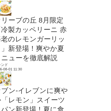
オリーブの丘 8月限定
「冷製カッペリーニ 赤
海老のレモンガーリッ
ク」新登場！爽やか夏
メニューを徹底解説
レンド
6-08-01 11:30
セブン‐イレブンに爽や
か「レモン」スイーツ
＆パン新登場！夏に食