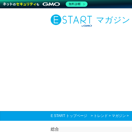
無料診断
マガジン
E START トップページ
>
トレンド
>
マガジン
総合