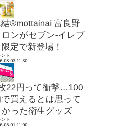
結®mottainai 富良野
メロンがセブン‐イレブ
ン限定で新登場！
レンド
6-08-03 11:30
枚22円って衝撃…100
均で買えるとは思って
なかった衛生グッズ
レンド
6-08-01 11:00