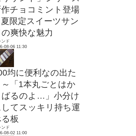
新作チョコミント登場
｜夏限定スイーツサン
ドの爽快な魅力
レンド
6-08-06 11:30
100均に便利なの出た
よ～「1本丸ごとはか
さばるのよ…」小分け
にしてスッキリ持ち運
べる板
レンド
6-08-02 11:00