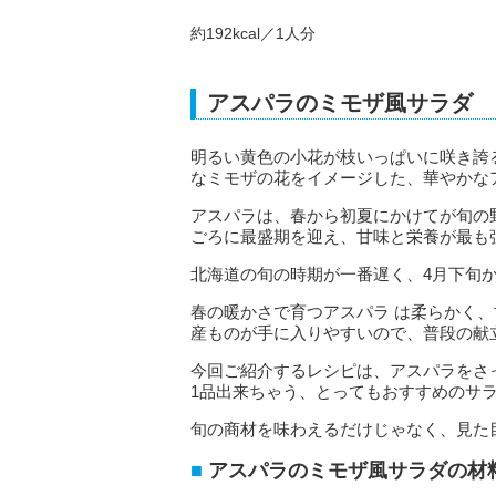
約192kcal／1人分
アスパラのミモザ風サラダ
明るい黄色の小花が枝いっぱいに咲き誇
なミモザの花をイメージした、華やかな
アスパラは、春から初夏にかけてが旬の
ごろに最盛期を迎え、甘味と栄養が最も
北海道の旬の時期が一番遅く、4月下旬
春の暖かさで育つアスパラ は柔らかく、
産ものが手に入りやすいので、普段の献
今回ご紹介するレシピは、アスパラをさ
1品出来ちゃう、とってもおすすめのサ
旬の商材を味わえるだけじゃなく、見た
アスパラのミモザ風サラダの材