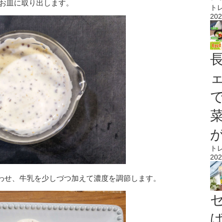
 お皿に取り出します。
ト
202
ト
202
わせ、牛乳を少しづつ加えて濃度を調節します。