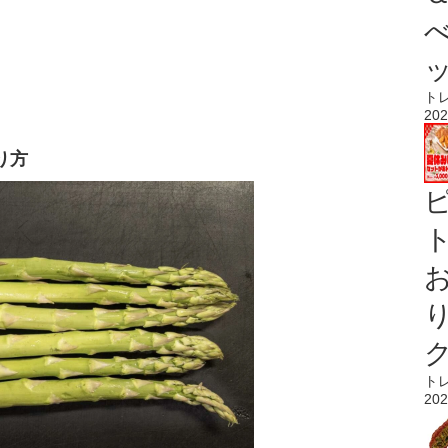
ト
202
り方
ト
ト
202