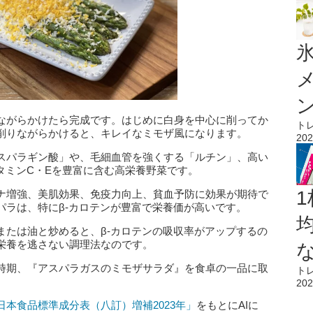
氷
ながらかけたら完成です。はじめに白身を中心に削ってか
ト
削りながらかけると、キレイなミモザ風になります。
202
スパラギン酸」や、毛細血管を強くする「ルチン」、高い
タミンC・Eを豊富に含む高栄養野菜です。
1
ナ増強、美肌効果、免疫力向上、貧血予防に効果が期待で
パラは、特にβ-カロテンが豊富で栄養価が高いです。
または油と炒めると、β-カロテンの吸収率がアップするの
栄養を逃さない調理法なのです。
時期、『アスパラガスのミモザサラダ』を食卓の一品に取
ト
202
日本食品標準成分表（八訂）増補2023年」
をもとにAIに