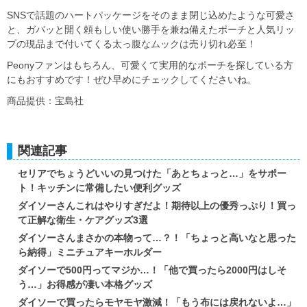
SNSで話題のハートパッケージをそのまま閉じ込めたような可愛さ
と、ガバッと開く頼もしい使い勝手を兼ね備えたポーチと人気リッ
プの現品まで付いてくる太っ腹なムックは売り切れ必至！
Peonyファンはもちろん、可愛くて実用的なポーチを探している方
にもおすすめです！ぜひ早めにチェックしてくださいね。
商品提供：宝島社
関連記事
セリアでちょうどいいの見つけた「あとちょっと…」をサポー
ト！キッチンに常備したい便利グッズ
ダイソーさんこれはやりすぎだよ！期待以上の優秀っぷり！買っ
て正解な衛生・ケアグッズ3選
ダイソーさんまさかの本物って…？！「ちょっと高いなと思った
ら納得」ミニチュアキーホルダー
ダイソーで500円ってマジか…！「他で買ったら2000円はしそ
う…」お得感が凄い本格グッズ
ダイソーで買ったらモヤモヤ激減！「もう布には戻れないよ…」