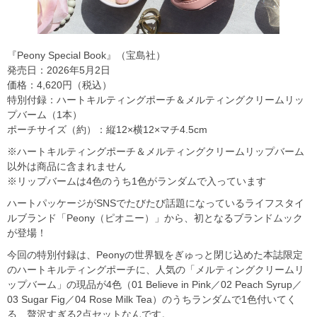
『Peony Special Book』（宝島社）
発売日：2026年5月2日
価格：4,620円（税込）
特別付録：ハートキルティングポーチ＆メルティングクリームリッ
プバーム（1本）
ポーチサイズ（約）：縦12×横12×マチ4.5cm
※ハートキルティングポーチ＆メルティングクリームリップバーム
以外は商品に含まれません
※リップバームは4色のうち1色がランダムで入っています
ハートパッケージがSNSでたびたび話題になっているライフスタイ
ルブランド「Peony（ピオニー）」から、初となるブランドムック
が登場！
今回の特別付録は、Peonyの世界観をぎゅっと閉じ込めた本誌限定
のハートキルティングポーチに、人気の「メルティングクリームリ
ップバーム」の現品が4色（01 Believe in Pink／02 Peach Syrup／
03 Sugar Fig／04 Rose Milk Tea）のうちランダムで1色付いてく
る、贅沢すぎる2点セットなんです。