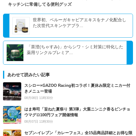
キッチンに常備してる便利グッズ
世界初、ベルーガキャビアエキスをナノ化配合し
た次世代スキンケアブラ...
「茶澄(ちゃすみ)」からシワ・シミ対策に特化した
薬用リンクルプレミア...
あわせて読みたい記事
スシロー×GAZOO Racing初コラボ！夏休み限定ミニカー付
きメニュー登場
08月08日 11時30分
はま寿司「旨ねた夏祭り 第3弾」大葉ニンニク香るビンチョ
ウマグロ100円フェア開催情報
08月07日 11時30分
セブン‐イレブン「カレーフェス」全15品商品詳細とお得な限