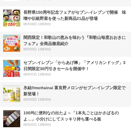
長野県150周年記念フェアがセブン-イレブンで開催 味
噌や伝統野菜を使った新商品21品が登場
08月04日 11時30分
関西限定！和歌山の恵みを味わう『和歌山毎度おおきに
フェア』全商品徹底紹介
08月03日 11時30分
セブン‐イレブン「からあげ棒」「アメリカンドッグ」3
日間限定30円引きセールを開催中！
08月07日 11時30分
氷結®mottainai 富良野メロンがセブン‐イレブン限定で
新登場！
08月03日 11時30分
100均に便利なの出たよ～「1本丸ごとはかさばるの
よ…」小分けにしてスッキリ持ち運べる板
08月02日 11時00分