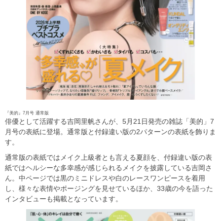
『美的』7月号 通常版
俳優として活躍する吉岡里帆さんが、5月21日発売の雑誌「美的」7
月号の表紙に登場。通常版と付録違い版の2パターンの表紙を飾りま
す。
通常版の表紙ではメイク上級者とも言える夏顔を、付録違い版の表
紙ではヘルシーな多幸感が感じられるメイクを披露している吉岡さ
ん。中ページでは黒のミニドレスや白のレースワンピースを着用
し、様々な表情やポージングを見せているほか、33歳の今を語った
インタビューも掲載となっています。