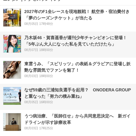
2027年のF1全レースを現地観戦！ 航空券・宿泊費付き
「夢のシーズンチケット」が当たる
08月05日 17時48分
乃木坂46・賀喜遥香が週刊少年チャンピオンに登場！
「5年ぶん大人になった私を見ていただけたら」
08月07日 18時00分
東雲うみ、「スピリッツ」の表紙＆グラビアに登場し妖
艶な雰囲気でファンを魅了！
08月03日 18時00分
なぜ59歳の三浦知良選手を起用？ ONODERA GROUP
と重なった「努力の積み重ね」
08月05日 16時00分
うつ病治療、「医師任せ」から共同意思決定へ 新ガイ
ドラインが示す診療改革
08月03日 17時25分