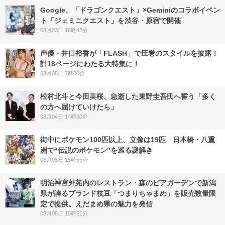
Google、「ドラゴンクエスト」×Geminiのコラボイベン
ト「ジェミニクエスト」を渋谷・原宿で開催
08月03日 18時42分
声優・井口裕香が「FLASH」で圧巻のスタイルを披露！
計18ページにわたる大特集に！
08月05日 7時00分
松村北斗と今田美桜、急逝した東野圭吾氏へ誓う「多く
の方へ届けていけたら」
08月04日 14時00分
街中にポケモン100匹以上、立像は19匹 日本橋・八重
洲で“伝説のポケモン”を巡る謎解き
08月05日 15時55分
明治神宮外苑内のレストラン・森のビアガーデンで新潟
県が誇るブランド枝豆「つまりちゃまめ」を販売数量限
定で提供。えだまめ県の魅力を発信
08月05日 15時51分