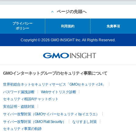
ページの先頭へ
プライバシー
利用規約
免責事項
ポリシー
Copyright © 2026 GMO INSIGHT Inc. All Rights Reserved.
GMOインターネットグループのセキュリティ事業について
世界初総合ネットセキュリティサービス「GMOセキュリティ24」
パスワード漏洩診断
Webサイトリスク診断
セキュリティ相談AIチャットボット
実在証明・盗聴対策
サイバー攻撃対策（GMOサイバーセキュリティ byイエラエ）
サイバー攻撃対策（GMO Flatt Security）
なりすまし対策
セキュリティ事業の軌跡