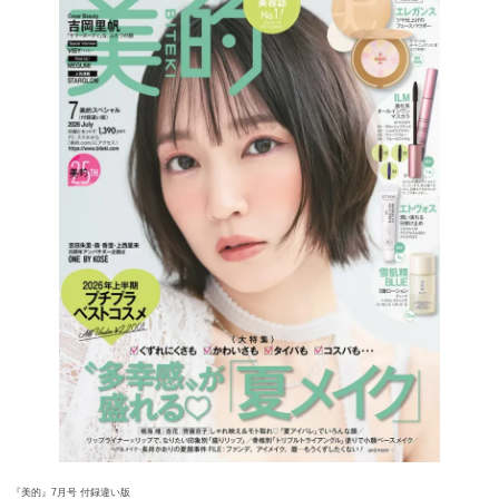
『美的』7月号 付録違い版