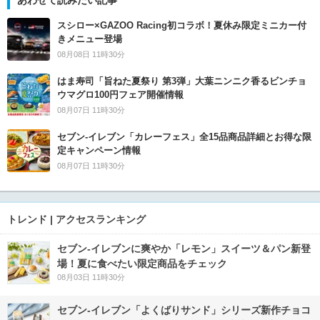
あわせて読みたい記事
スシロー×GAZOO Racing初コラボ！夏休み限定ミニカー付
きメニュー登場
08月08日 11時30分
はま寿司「旨ねた夏祭り 第3弾」大葉ニンニク香るビンチョ
ウマグロ100円フェア開催情報
08月07日 11時30分
セブン‐イレブン「カレーフェス」全15品商品詳細とお得な限
定キャンペーン情報
08月07日 11時30分
トレンド | アクセスランキング
セブン‐イレブンに爽やか「レモン」スイーツ＆パン新登
場！夏に食べたい限定商品をチェック
08月03日 11時30分
セブン‐イレブン「よくばりサンド」シリーズ新作チョコ