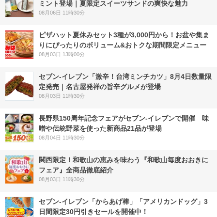
ミント登場｜夏限定スイーツサンドの爽快な魅力
08月06日 11時30分
ピザハット夏休みセット3種が3,000円から！お盆や集ま
りにぴったりのボリューム&おトクな期間限定メニュー
08月03日 13時00分
セブン-イレブン「激辛！台湾ミンチカツ」8月4日数量限
定発売｜名古屋発祥の旨辛グルメが登場
08月03日 11時30分
長野県150周年記念フェアがセブン-イレブンで開催 味
噌や伝統野菜を使った新商品21品が登場
08月04日 11時30分
関西限定！和歌山の恵みを味わう『和歌山毎度おおきに
フェア』全商品徹底紹介
08月03日 11時30分
セブン‐イレブン「からあげ棒」「アメリカンドッグ」3
日間限定30円引きセールを開催中！