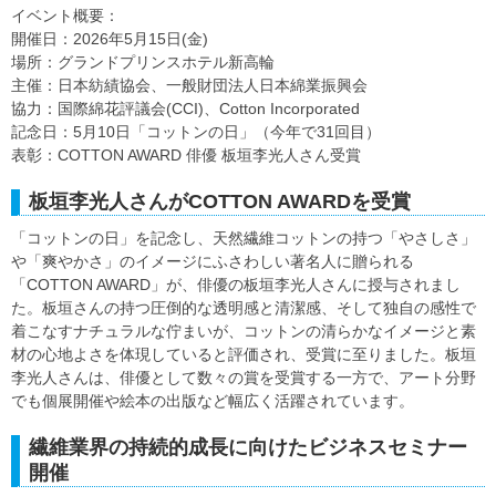
イベント概要：
開催日：2026年5月15日(金)
場所：グランドプリンスホテル新高輪
主催：日本紡績協会、一般財団法人日本綿業振興会
協力：国際綿花評議会(CCI)、Cotton Incorporated
記念日：5月10日「コットンの日」（今年で31回目）
表彰：COTTON AWARD 俳優 板垣李光人さん受賞
板垣李光人さんがCOTTON AWARDを受賞
「コットンの日」を記念し、天然繊維コットンの持つ「やさしさ」
や「爽やかさ」のイメージにふさわしい著名人に贈られる
「COTTON AWARD」が、俳優の板垣李光人さんに授与されまし
た。板垣さんの持つ圧倒的な透明感と清潔感、そして独自の感性で
着こなすナチュラルな佇まいが、コットンの清らかなイメージと素
材の心地よさを体現していると評価され、受賞に至りました。板垣
李光人さんは、俳優として数々の賞を受賞する一方で、アート分野
でも個展開催や絵本の出版など幅広く活躍されています。
繊維業界の持続的成長に向けたビジネスセミナー
開催