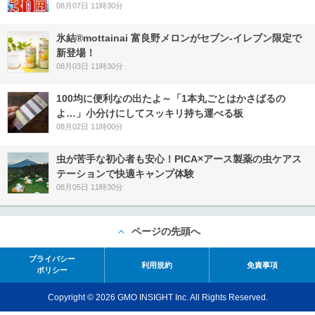
08月07日 11時30分
氷結®mottainai 富良野メロンがセブン‐イレブン限定で
新登場！
08月03日 11時30分
100均に便利なの出たよ～「1本丸ごとはかさばるの
よ…」小分けにしてスッキリ持ち運べる板
08月02日 11時00分
虫が苦手な初心者も安心！PICA×アース製薬の虫ケアス
テーションで快適キャンプ体験
08月05日 11時30分
ページの先頭へ
プライバシー
利用規約
免責事項
ポリシー
Copyright © 2026 GMO INSIGHT Inc. All Rights Reserved.