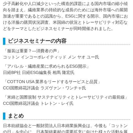
少子高齢化や人口減少といった構造的課題による国内市場の縮小傾
向を踏まえ、繊維業界の持続的な成長のためには海外市場への展開
加速が重要であるとの認識から、ESGに関する開示、国内市場にお
ける洋服の購買状況調査、米国綿の状況とトレーサビリティ対応な
どをテーマとしたビジネスセミナーが同時開催されました。
ビジネスセミナーの内容
「服装は重要？―消費者の声」
コットン インコーポレイティッド メン ヤオ ユー氏
「アパレル・繊維産業に求められるESG開示」
日経BP社 日経ESG編集長 相馬 隆宏氏
「COTTON USA 業界をリードするサービスと品質」
CCI国際綿花評議会 ラズヴァン・ワンチャ氏
「米綿と国際規制 サステナビリティとトレーサビリティの最前線」
CCI国際綿花評議会 トレトン・レイ氏
まとめ
日本紡績協会と一般財団法人日本綿業振興会は、今後も「コットン
の日」を中心に、日本製綿素材の需要拡充に向けた様々な活動を展