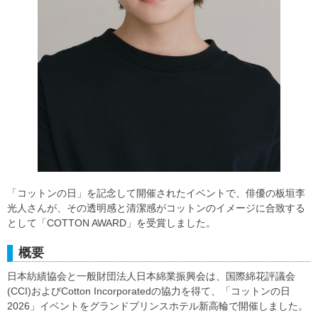
「コットンの日」を記念して開催されたイベントで、俳優の板垣李
光人さんが、その透明感と清潔感がコットンのイメージに合致する
として「COTTON AWARD」を受賞しました。
概要
日本紡績協会と一般財団法人日本綿業振興会は、国際綿花評議会
(CCI)およびCotton Incorporatedの協力を得て、「コットンの日
2026」イベントをグランドプリンスホテル新高輪で開催しました。