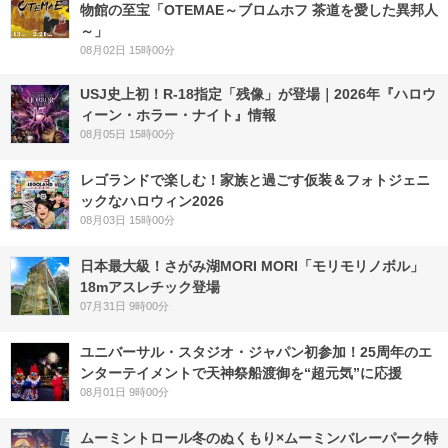
物館の至宝「OTEMAE～ブロムホフ 茶道を愛した異邦人
～」
08月02日 15時00分
USJ史上初！R-18指定「残像」が登場｜2026年『ハロウ
ィーン・ホラー・ナイト』情報
08月05日 15時00分
レゴランドで楽しむ！家族と過ごす仮装＆フォトジェニ
ックなハロウィン2026
08月03日 15時00分
日本最大級！さがみ湖MORI MORI「モリモリノボル」
18mアスレチック登場
07月31日 9時00分
ユニバーサル・スタジオ・ジャパン初参加！25周年のエ
ンターテイメントで天神祭船渡御を“超元気”に応援
08月01日 9時00分
ムーミントロール冬のぬくもり×ムーミンバレーパーク特