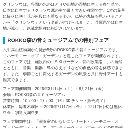
クリンソウは、谷間の水のほとりや山地の湿地に生える多年草で、
日本に自生するサクラソウ属の中で最も大きい種類です。1本の花茎
に輪状に咲く花が何段にも重なる姿が、仏塔の九輪を思わせること
から「クリンソウ」という名前が付けられました。兵庫県では自生
地が減少し、絶滅危惧種に指定されています。
ROKKO森の音ミュージアムでの特別フェア
六甲高山植物園から徒歩5分のROKKO森の音ミュージアムでは、
「ハーモニー・オブ・ガーデン」と題したフェアが開催されます。
このフェアでは、施設内の「SIKIガーデン～音の散策路～」の自然
とともに、音楽、楽器、鳥のさえずりなどの自然の音を体感できま
す。また、季節ごとに変化するガーデンの風景と共に野外アートも
鑑賞できます。
フェア開催期間：2026年3月14日（土）～8月21日（金）
会場：ROKKO森の音ミュージアム
営業時間：10：00～17：00（16：30 チケット販売終了）
休業日：毎週木曜日 ※2026年7月17日（金）～12月2日(水)は無休
料金：別途入園料要
フェア期間中は、「演奏家のいないコンサート～ハーモニー・オ
ブ・ガーデン～」として、アンティーク・オルゴールなどの自動演