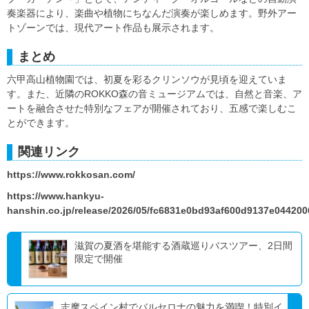
奏楽器により、楽曲や植物にちなんだ演奏が楽しめます。野外アー
トゾーンでは、現代アート作品も展示されます。
まとめ
六甲高山植物園では、初夏を彩るクリンソウが見頃を迎えていま
す。また、近隣のROKKO森の音ミュージアムでは、自然と音楽、ア
ートを融合させた特別なフェアが開催されており、五感で楽しむこ
とができます。
関連リンク
https://www.rokkosan.com/
https://www.hankyu-
hanshin.co.jp/release/2026/05/fc6831e0bd93af600d9137e04420
滋賀の夏酒を堪能する酒蔵巡りバスツアー、2日間
限定で開催
志摩スペイン村でバルセロナの魅力を満喫！特別イ