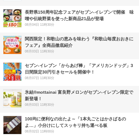
長野県150周年記念フェアがセブン-イレブンで開催 味
噌や伝統野菜を使った新商品21品が登場
08月04日 11時30分
関西限定！和歌山の恵みを味わう『和歌山毎度おおきに
フェア』全商品徹底紹介
08月03日 11時30分
セブン‐イレブン「からあげ棒」「アメリカンドッグ」3
日間限定30円引きセールを開催中！
08月07日 11時30分
氷結®mottainai 富良野メロンがセブン‐イレブン限定で
新登場！
08月03日 11時30分
100均に便利なの出たよ～「1本丸ごとはかさばるの
よ…」小分けにしてスッキリ持ち運べる板
08月02日 11時00分