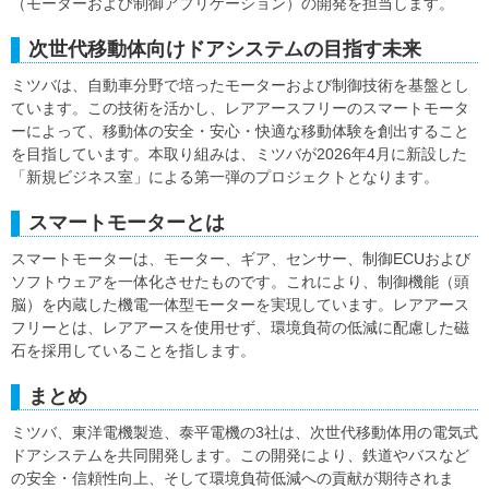
（モーターおよび制御アプリケーション）の開発を担当します。
次世代移動体向けドアシステムの目指す未来
ミツバは、自動車分野で培ったモーターおよび制御技術を基盤とし
ています。この技術を活かし、レアアースフリーのスマートモータ
ーによって、移動体の安全・安心・快適な移動体験を創出すること
を目指しています。本取り組みは、ミツバが2026年4月に新設した
「新規ビジネス室」による第一弾のプロジェクトとなります。
スマートモーターとは
スマートモーターは、モーター、ギア、センサー、制御ECUおよび
ソフトウェアを一体化させたものです。これにより、制御機能（頭
脳）を内蔵した機電一体型モーターを実現しています。レアアース
フリーとは、レアアースを使用せず、環境負荷の低減に配慮した磁
石を採用していることを指します。
まとめ
ミツバ、東洋電機製造、泰平電機の3社は、次世代移動体用の電気式
ドアシステムを共同開発します。この開発により、鉄道やバスなど
の安全・信頼性向上、そして環境負荷低減への貢献が期待されま