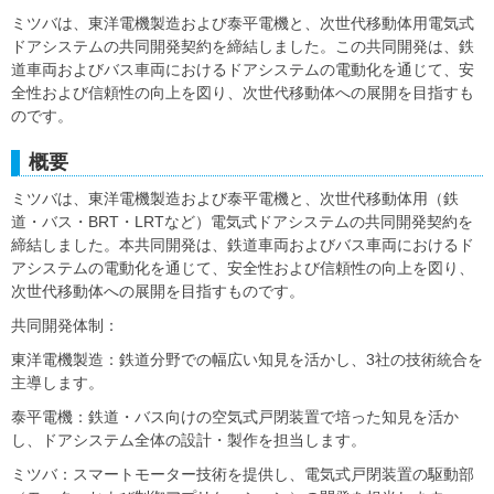
ミツバは、東洋電機製造および泰平電機と、次世代移動体用電気式
ドアシステムの共同開発契約を締結しました。この共同開発は、鉄
道車両およびバス車両におけるドアシステムの電動化を通じて、安
全性および信頼性の向上を図り、次世代移動体への展開を目指すも
のです。
概要
ミツバは、東洋電機製造および泰平電機と、次世代移動体用（鉄
道・バス・BRT・LRTなど）電気式ドアシステムの共同開発契約を
締結しました。本共同開発は、鉄道車両およびバス車両におけるド
アシステムの電動化を通じて、安全性および信頼性の向上を図り、
次世代移動体への展開を目指すものです。
共同開発体制：
東洋電機製造：鉄道分野での幅広い知見を活かし、3社の技術統合を
主導します。
泰平電機：鉄道・バス向けの空気式戸閉装置で培った知見を活か
し、ドアシステム全体の設計・製作を担当します。
ミツバ：スマートモーター技術を提供し、電気式戸閉装置の駆動部