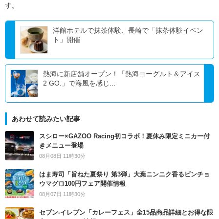
す。
洋館ホテルで抹茶体験、長崎で「抹茶体験イベン
ト」開催
熱海に新店舗オープン！「熱海ヨーグルト＆アイス
2 GO.」で海風を感じ...
あわせて読みたい記事
スシロー×GAZOO Racing初コラボ！夏休み限定ミニカー付
きメニュー登場
08月08日 11時30分
はま寿司「旨ねた夏祭り 第3弾」大葉ニンニク香るビンチョ
ウマグロ100円フェア開催情報
08月07日 11時30分
セブン‐イレブン「カレーフェス」全15品商品詳細とお得な限