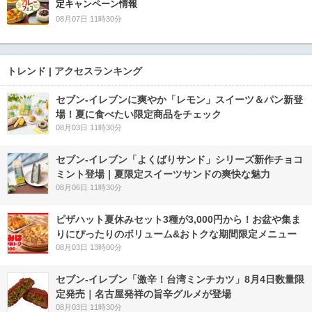
定キャンペーン情報
08月07日 11時30分
トレンド | アクセスランキング
セブン‐イレブンに爽やか「レモン」スイーツ＆パン新登
場！夏に食べたい限定商品をチェック
08月03日 11時30分
セブン‐イレブン「よくばりサンド」シリーズ新作チョコ
ミント登場｜夏限定スイーツサンドの爽快な魅力
08月06日 11時30分
ピザハット夏休みセット3種が3,000円から！お盆や集ま
りにぴったりのボリューム&おトクな期間限定メニュー
08月03日 13時00分
セブン-イレブン「激辛！台湾ミンチカツ」8月4日数量限
定発売｜名古屋発祥の旨辛グルメが登場
08月03日 11時30分