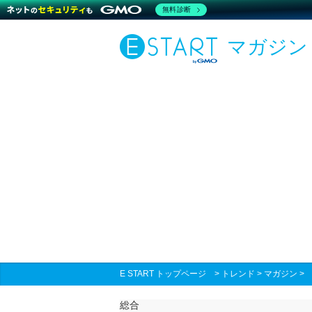
無料診断
マガジン
E START トップページ
>
トレンド
>
マガジン
総合