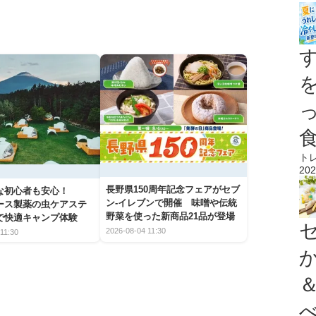
ト
202
長野県150周年記念フェアがセブ
な初心者も安心！
ン-イレブンで開催 味噌や伝統
アース製薬の虫ケアステ
野菜を使った新商品21品が登場
で快適キャンプ体験
2026-08-04 11:30
11:30