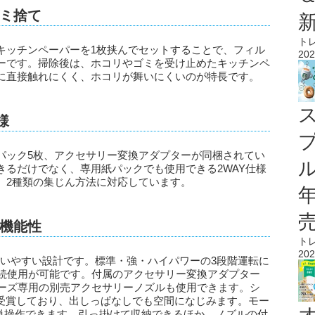
ミ捨て
ト
キッチンペーパーを1枚挟んでセットすることで、フィル
202
ーです。掃除後は、ホコリやゴミを受け止めたキッチンペ
に直接触れにくく、ホコリが舞いにくいのが特長です。
様
パック5枚、アクセサリー変換アダプターが同梱されてい
ル
きるだけでなく、専用紙パックでも使用できる2WAY仕様
、2種類の集じん方法に対応しています。
機能性
ト
202
に使いやすい設計です。標準・強・ハイパワーの3段階運転に
連続使用が可能です。付属のアクセサリー変換アダプター
リーズ専用の別売アクセサリーノズルも使用できます。シ
6を受賞しており、出しっぱなしでも空間になじみます。モー
簡単操作できます。引っ掛けて収納できるほか、ノズルの付