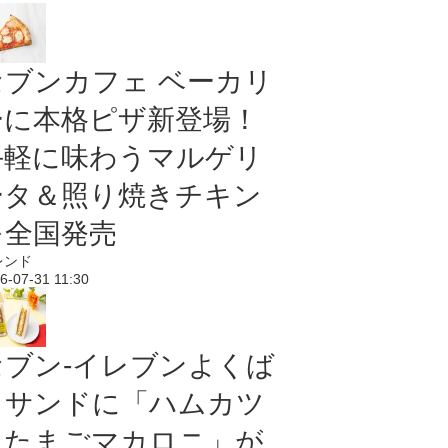
セブンカフェ ベーカリ
ーに本格ピザ新登場！
手軽に味わうマルゲリ
ータ＆照り焼きチキン
を全国発売
レンド
6-07-31 11:30
セブン‐イレブンよくば
りサンドに「ハムカツ
＆たまごマカロニ」が