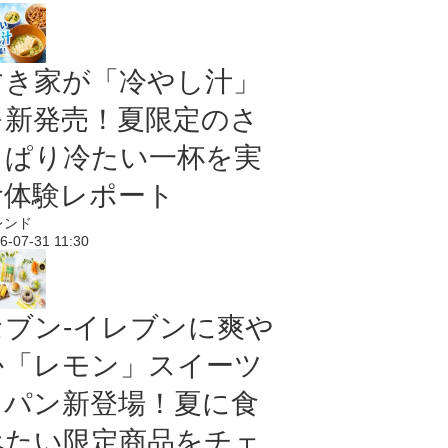
すき家が「冷やし汁」
を新発売！夏限定のさ
っぱり冷たい一杯を実
食体験レポート
レンド
6-07-31 11:30
セブン‐イレブンに爽や
か「レモン」スイーツ
＆パン新登場！夏に食
べたい限定商品をチェ