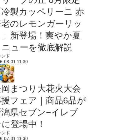
「冷製カッペリーニ 赤
海老のレモンガーリッ
ク」新登場！爽やか夏
メニューを徹底解説
レンド
6-08-01 11:30
長岡まつり大花火大会
応援フェア｜商品6品が
新潟県セブン−イレブ
ンに登場中！
レンド
6-07-31 11:30