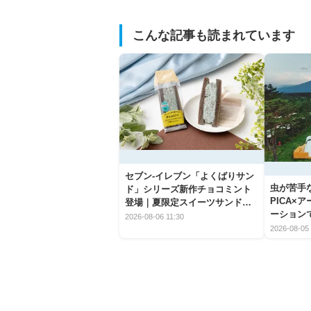
こんな記事も読まれています
セブン‐イレブン「よくばりサン
虫が苦手
ド」シリーズ新作チョコミント
PICA×
登場｜夏限定スイーツサンドの
ーション
爽快な魅力
2026-08-06 11:30
2026-08-05 