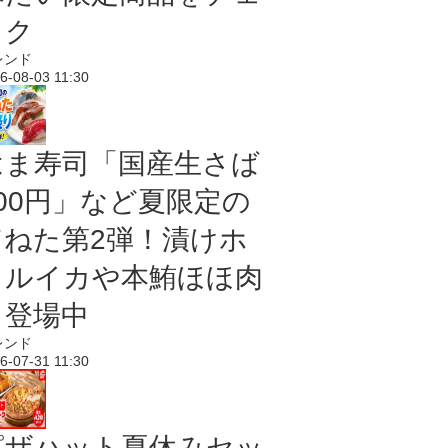
ック
レンド
6-08-03 11:30
はま寿司「国産生さば
100円」など夏限定の
旨ねた第2弾！漬けホ
タルイカや本鮪ほほ肉
も登場中
レンド
6-07-31 11:30
ピザハット夏休みセッ