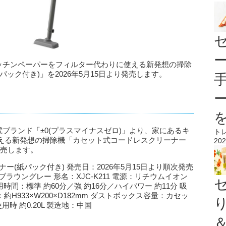
キッチンペーパーをフィルター代わりに使える新発想の掃除
ック付き)」を2026年5月15日より発売します。
電ブランド「±0(プラスマイナスゼロ)」より、家にあるキ
ト
える新発想の掃除機「カセット式コードレスクリーナー
202
発売します。
ー(紙パック付き) 発売日：2026年5月15日より順次発売
ブラウングレー 形名：XJC-K211 電源：リチウムイオン
時間：標準 約60分／強 約16分／ハイパワー 約11分 吸
：約H933×W200×D182mm ダストボックス容量：カセッ
用時 約0.20L 製造地：中国