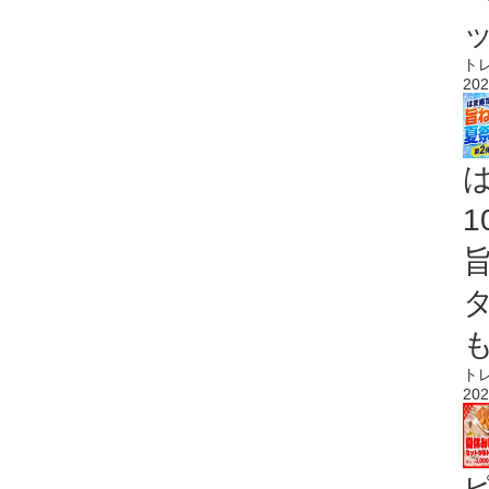
ト
202
ト
202