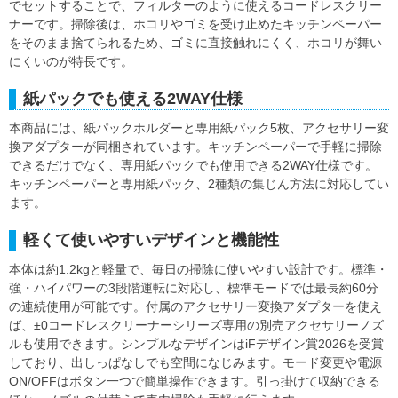
でセットすることで、フィルターのように使えるコードレスクリー
ナーです。掃除後は、ホコリやゴミを受け止めたキッチンペーパー
をそのまま捨てられるため、ゴミに直接触れにくく、ホコリが舞い
にくいのが特長です。
紙パックでも使える2WAY仕様
本商品には、紙パックホルダーと専用紙パック5枚、アクセサリー変
換アダプターが同梱されています。キッチンペーパーで手軽に掃除
できるだけでなく、専用紙パックでも使用できる2WAY仕様です。
キッチンペーパーと専用紙パック、2種類の集じん方法に対応してい
ます。
軽くて使いやすいデザインと機能性
本体は約1.2kgと軽量で、毎日の掃除に使いやすい設計です。標準・
強・ハイパワーの3段階運転に対応し、標準モードでは最長約60分
の連続使用が可能です。付属のアクセサリー変換アダプターを使え
ば、±0コードレスクリーナーシリーズ専用の別売アクセサリーノズ
ルも使用できます。シンプルなデザインはiFデザイン賞2026を受賞
しており、出しっぱなしでも空間になじみます。モード変更や電源
ON/OFFはボタン一つで簡単操作できます。引っ掛けて収納できる