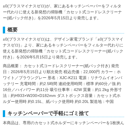
±0(プラスマイナスゼロ)が、家にあるキッチンペーパーをフィルタ
ー代わりに使える新発想の掃除機「カセット式コードレスクリーナ
ー(紙パック付き)」を2026年5月15日より発売します。
概要
±0(プラスマイナスゼロ)は、デザイン家電ブランド「±0(プラスマイ
ナスゼロ)」より、家にあるキッチンペーパーをフィルター代わりに
使える新発想の掃除機「カセット式コードレスクリーナー(紙パック
付き)」を2026年5月15日より発売します。
商品概要： カセット式コードレスクリーナー(紙パック付き) 発売
日：2026年5月15日より順次発売 税込売価：22,000円 カラー：ホ
ワイト／ブラウングレー 形名：XJC-K211 電源：リチウムイオンバ
ッテリー 充電時間：約2.5時間 連続使用時間：標準 約60分／強 約
16分／ハイパワー 約11分 吸引仕事率：42W 質量：約1.2kg 外形寸
法：約H933×W200×D182mm ダストボックス容量：カセット式ホ
ルダー使用時 約0.15L、紙パック使用時 約0.20L 製造地：中国
キッチンペーパーで手軽にゴミ捨て
本商品は、専用のカセット式ホルダーにキッチンペーパーを1枚挟ん