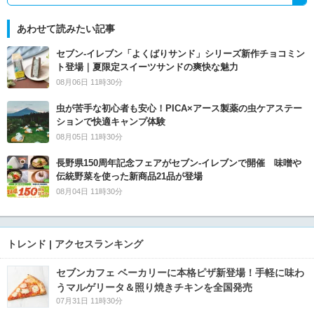
あわせて読みたい記事
セブン‐イレブン「よくばりサンド」シリーズ新作チョコミン
ト登場｜夏限定スイーツサンドの爽快な魅力
08月06日 11時30分
虫が苦手な初心者も安心！PICA×アース製薬の虫ケアステー
ションで快適キャンプ体験
08月05日 11時30分
長野県150周年記念フェアがセブン-イレブンで開催 味噌や
伝統野菜を使った新商品21品が登場
08月04日 11時30分
トレンド | アクセスランキング
セブンカフェ ベーカリーに本格ピザ新登場！手軽に味わ
うマルゲリータ＆照り焼きチキンを全国発売
07月31日 11時30分