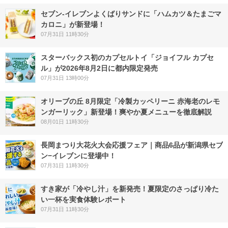
セブン‐イレブンよくばりサンドに「ハムカツ＆たまごマ
カロニ」が新登場！
07月31日 11時30分
スターバックス初のカプセルトイ「ジョイフル カプセ
ル」が2026年8月2日に都内限定発売
07月31日 13時00分
オリーブの丘 8月限定「冷製カッペリーニ 赤海老のレモ
ンガーリック」新登場！爽やか夏メニューを徹底解説
08月01日 11時30分
長岡まつり大花火大会応援フェア｜商品6品が新潟県セブ
ン−イレブンに登場中！
07月31日 11時30分
すき家が「冷やし汁」を新発売！夏限定のさっぱり冷た
い一杯を実食体験レポート
07月31日 11時30分