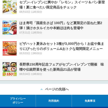
セブン‐イレブンに爽やか「レモン」スイーツ＆パン新登
場！夏に食べたい限定商品をチェック
08月03日 11時30分
はま寿司「国産生さば 100円」など夏限定の旨ねた第2
弾！漬けホタルイカや本鮪ほほ肉も登場中
07月31日 11時30分
ピザハット夏休みセット3種が3,000円から！お盆や集ま
りにぴったりのボリューム&おトクな期間限定メニュー
08月03日 13時00分
長野県150周年記念フェアがセブン-イレブンで開催 味
噌や伝統野菜を使った新商品21品が登場
08月04日 11時30分
ページの先頭へ
プライバシー
利用規約
免責事項
ポリシー