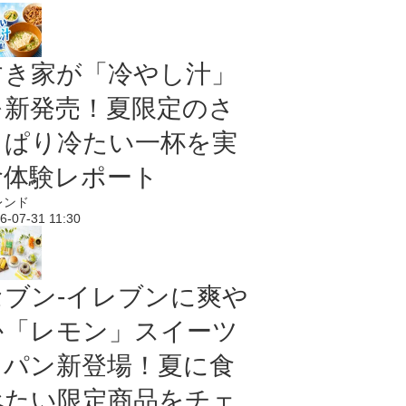
すき家が「冷やし汁」
を新発売！夏限定のさ
っぱり冷たい一杯を実
食体験レポート
レンド
6-07-31 11:30
セブン‐イレブンに爽や
か「レモン」スイーツ
＆パン新登場！夏に食
べたい限定商品をチェ