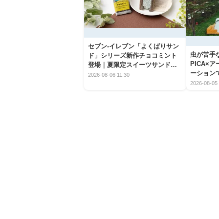
セブン‐イレブン「よくばりサン
虫が苦手
ド」シリーズ新作チョコミント
PICA×
登場｜夏限定スイーツサンドの
ーション
爽快な魅力
2026-08-06 11:30
2026-08-05 