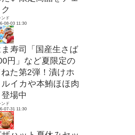
ック
レンド
6-08-03 11:30
はま寿司「国産生さば
100円」など夏限定の
旨ねた第2弾！漬けホ
タルイカや本鮪ほほ肉
も登場中
レンド
6-07-31 11:30
ピザハット夏休みセッ