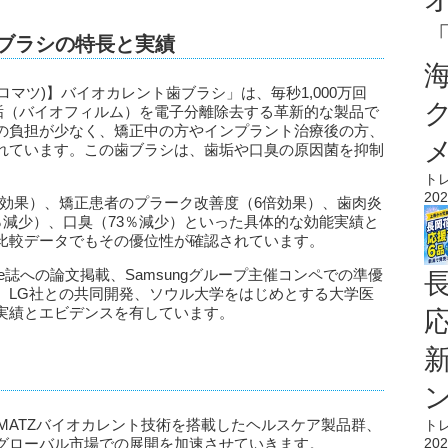
歯ブラシの特長と実績
ロマツ)】バイオカレント歯ブラシ」は、毎秒1,000万回
、歯垢（バイオフィルム）を電子分離除去する革新的な製品で
の負担が少なく、矯正中の方やインプラント治療後の方、
れています。この歯ブラシは、歯垢や口臭の原因菌を抑制
ト
202
倍効果）、矯正患者のプラーク改善度（6倍効果）、歯肉炎
％減少）、口臭（73％減少）といった具体的な効能実績と
比較データでもその優位性が確認されています。
ure誌への論文掲載、Samsungグループ主催コンペでの準優
、LG社との共同開発、ソウル大学をはじめとする大学医
実績とエビデンスを有しています。
MATZバイオカレント技術を搭載したヘルスケア製品群、
ト
グローバル市場での展開を加速させていきます。
202