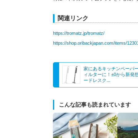
関連リンク
https://tromatz.jp/tromatz/
https://shop.oribackjapan.com/items/123
家にあるキッチンペーパ
ィルターに！±0から新発
ードレスク...
こんな記事も読まれています