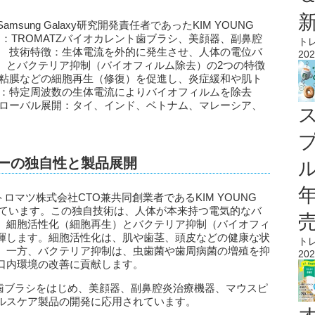
msung Galaxy研究開発責任者であったKIM YOUNG
品：TROMATZバイオカレント歯ブラシ、美顔器、副鼻腔
ト
。 技術特徴：生体電流を外的に発生させ、人体の電位バ
202
）とバクテリア抑制（バイオフィルム除去）の2つの特徴
、粘膜などの細胞再生（修復）を促進し、炎症緩和や肌ト
制：特定周波数の生体電流によりバイオフィルムを除去
グローバル展開：タイ、インド、ベトナム、マレーシア、
ジーの独自性と製品展開
ル
ロマツ株式会社CTO兼共同創業者であるKIM YOUNG
しています。この独自技術は、人体が本来持つ電気的なバ
、細胞活性化（細胞再生）とバクテリア抑制（バイオフィ
揮します。細胞活性化は、肌や歯茎、頭皮などの健康な状
ト
。一方、バクテリア抑制は、虫歯菌や歯周病菌の増殖を抑
202
口内環境の改善に貢献します。
ト歯ブラシをはじめ、美顔器、副鼻腔炎治療機器、マウスピ
ルスケア製品の開発に応用されています。