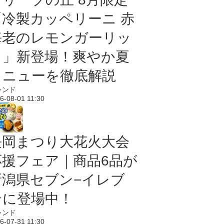
「冷製カッペリーニ 赤
海老のレモンガーリッ
ク」新登場！爽やか夏
メニューを徹底解説
レンド
6-08-01 11:30
長岡まつり大花火大会
応援フェア｜商品6品が
新潟県セブン−イレブ
ンに登場中！
レンド
6-07-31 11:30