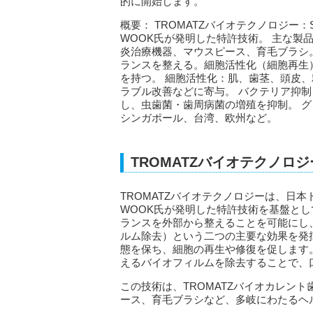
的に開始します。
概要： TROMATZバイオテクノロジー：Sa
WOOK氏が発明した特許技術。 主な製
炎治療機器、マウスピース、育毛ブラシ
ランスを整える。細胞活性化（細胞再生
を持つ。 細胞活性化：肌、歯茎、頭皮
ラブル改善などに寄与。 バクテリア抑
し、虫歯菌・歯周病菌の増殖を抑制。 
シンガポール、台湾、欧州など。
TROMATZバイオテクノロ
TROMATZバイオテクノロジーは、日本ト
WOOK氏が発明した特許技術を基盤と
ランスを外部から整えることを可能にし
ルム除去）という二つの主要な効果を発
態を保ち、細胞の再生や修復を促します
えるバイオフィルムを除去することで、
この技術は、TROMATZバイオカレン
ース、育毛ブラシなど、多岐にわたるヘ