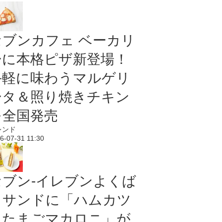
セブンカフェ ベーカリ
ーに本格ピザ新登場！
手軽に味わうマルゲリ
ータ＆照り焼きチキン
を全国発売
レンド
6-07-31 11:30
セブン‐イレブンよくば
りサンドに「ハムカツ
＆たまごマカロニ」が