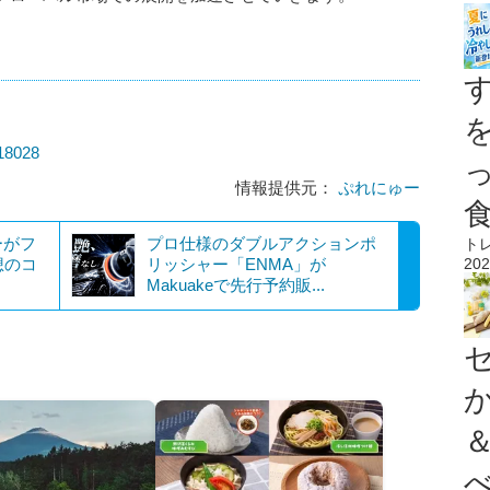
018028
情報提供元：
ぷれにゅー
ーがフ
プロ仕様のダブルアクションポ
ト
想のコ
リッシャー「ENMA」が
202
Makuakeで先行予約販...