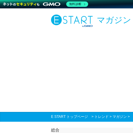
無料診断
マガジン
E START トップページ
>
トレンド
>
マガジン
総合