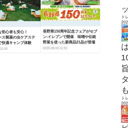
ト
202
長野県150周年記念フェアがセブ
な初心者も安心！
ン-イレブンで開催 味噌や伝統
アース製薬の虫ケアステ
野菜を使った新商品21品が登場
で快適キャンプ体験
2026-08-04 11:30
11:30
ト
202