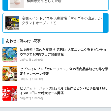
機関専売品として登場
定額制インドアゴルフ練習場「マイゴル小山店」が
グランドオープン！初...
あわせて読みたい記事
はま寿司「旨ねた夏祭り 第3弾」大葉ニンニク香るビンチョ
ウマグロ100円フェア開催情報
08月07日 11時30分
セブン‐イレブン「カレーフェス」全15品商品詳細とお得な限
定キャンペーン情報
08月07日 11時30分
ピザハット「ハットの日」8月は新作ビビンバピザ登場！Mサ
イズ810円～の特大セール開催
08月07日 11時30分