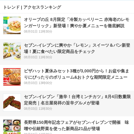
トレンド | アクセスランキング
オリーブの丘 8月限定「冷製カッペリーニ 赤海老のレモ
ンガーリック」新登場！爽やか夏メニューを徹底解説
08月01日 11時30分
セブン‐イレブンに爽やか「レモン」スイーツ＆パン新登
場！夏に食べたい限定商品をチェック
08月03日 11時30分
ピザハット夏休みセット3種が3,000円から！お盆や集ま
りにぴったりのボリューム&おトクな期間限定メニュー
08月03日 13時00分
セブン-イレブン「激辛！台湾ミンチカツ」8月4日数量限
定発売｜名古屋発祥の旨辛グルメが登場
08月03日 11時30分
長野県150周年記念フェアがセブン-イレブンで開催 味
噌や伝統野菜を使った新商品21品が登場