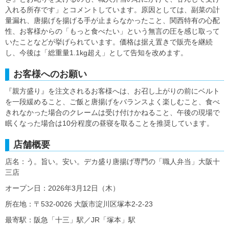
入れる所存です」とコメントしています。原因としては、副菜の計
量漏れ、唐揚げを揚げる手が止まらなかったこと、関西特有の心配
性、お客様からの「もっと食べたい」という無言の圧を感じ取って
いたことなどが挙げられています。価格は据え置きで販売を継続
し、今後は「総重量1.1kg超え」として告知を改めます。
お客様へのお願い
『親方盛り』を注文されるお客様へは、お召し上がりの前にベルト
を一段緩めること、ご飯と唐揚げをバランスよく楽しむこと、食べ
きれなかった場合のクレームは受け付けかねること、午後の現場で
眠くなった場合は10分程度の昼寝を取ることを推奨しています。
店舗概要
店名：う。旨い。安い。デカ盛り唐揚げ専門の「職人弁当」大阪十
三店
オープン日：2026年3月12日（木）
所在地：〒532-0026 大阪市淀川区塚本2-2-23
最寄駅：阪急「十三」駅／JR「塚本」駅