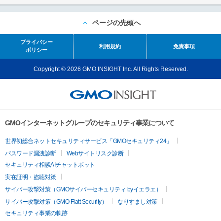
ページの先頭へ
プライバシー
利用規約
免責事項
ポリシー
Copyright © 2026 GMO INSIGHT Inc. All Rights Reserved.
GMOインターネットグループのセキュリティ事業について
世界初総合ネットセキュリティサービス「GMOセキュリティ24」
パスワード漏洩診断
Webサイトリスク診断
セキュリティ相談AIチャットボット
実在証明・盗聴対策
サイバー攻撃対策（GMOサイバーセキュリティ byイエラエ）
サイバー攻撃対策（GMO Flatt Security）
なりすまし対策
セキュリティ事業の軌跡