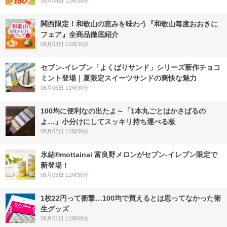
08月04日 11時30分
関西限定！和歌山の恵みを味わう『和歌山毎度おおきに
フェア』全商品徹底紹介
08月03日 11時30分
セブン‐イレブン「よくばりサンド」シリーズ新作チョコ
ミント登場｜夏限定スイーツサンドの爽快な魅力
08月06日 11時30分
100均に便利なの出たよ～「1本丸ごとはかさばるの
よ…」小分けにしてスッキリ持ち運べる板
08月02日 11時00分
氷結®mottainai 富良野メロンがセブン‐イレブン限定で
新登場！
08月03日 11時30分
1枚22円って衝撃…100均で買えるとは思ってなかった衛
生グッズ
08月01日 11時00分