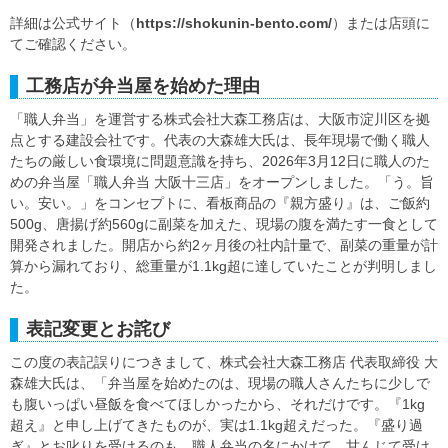
詳細は公式サイト（
https://shokunin-bento.com/
）または店頭に
てご確認ください。
工務店が弁当屋を始めた理由
「職人弁当」を運営する株式会社大森工務店は、大阪市淀川区を拠
点とする建設会社です。代表の大森雄大氏は、長年現場で働く職人
たちの厳しい食環境に問題意識を持ち、2026年3月12日に職人のた
めの弁当屋「職人弁当 大阪十三店」をオープンしました。「う。旨
い。安い。」をコンセプトに、看板商品の『親方盛り』は、ご飯約
500g、唐揚げ約560gに副菜を加えた、現場の腹を満たす一食として
開発されました。開店から約2ヶ月後の社内計量で、副菜の重量が計
算から漏れており、総重量が1.1kg超に達していたことが判明しまし
た。
表記変更とお詫び
この度の表記誤りにつきまして、株式会社大森工務店 代表取締役 大
森雄大氏は、「弁当屋を始めたのは、現場の職人さんたちに少しで
も腹いっぱい昼飯を食べてほしかったから、それだけです。『1kg
超え』と申し上げてきたものが、実は1.1kg超えだった。『盛り過
ぎ』とお叱りを受けるのも、職人弁当の名にかけて、甘んじて受け