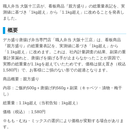
職人弁当 大阪十三店が、看板商品『親方盛り』の総重量表記を、実
測値に基づき「1kg超え」から「1.1kg超え」に改めることを発表し
ました。
概要
デカ盛り唐揚げ弁当専門店「職人弁当 大阪十三店」は、看板商品
『親方盛り』の総重量表記を、実測値に基づき「1kg超え」から
「1.1kg超え」に改めます。これは、社内計量調査の結果、副菜の重
量計算漏れと、唐揚げを揚げる手が止まらなかったことが原因で、
実際の総重量が1.1kgを超えていたためです。価格は据え置き（税込
1,580円）で、お客様にご損のない形での超過となります。
商品概要：親方盛り
内容：ご飯約500g＋唐揚げ約560g＋副菜（キャベツ・漬物・梅干
し）
総重量：1.1kg超え（当初告知：1kg超え）
価格（税込）：1,580円
※もも・むね・ミックスの選択により価格が変動する場合がありま
す。