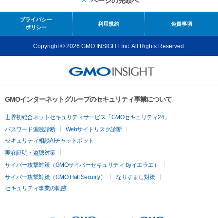
ページの先頭へ
プライバシー
利用規約
免責事項
ポリシー
Copyright © 2026 GMO INSIGHT Inc. All Rights Reserved.
GMOインターネットグループのセキュリティ事業について
世界初総合ネットセキュリティサービス「GMOセキュリティ24」
パスワード漏洩診断
Webサイトリスク診断
セキュリティ相談AIチャットボット
実在証明・盗聴対策
サイバー攻撃対策（GMOサイバーセキュリティ byイエラエ）
サイバー攻撃対策（GMO Flatt Security）
なりすまし対策
セキュリティ事業の軌跡