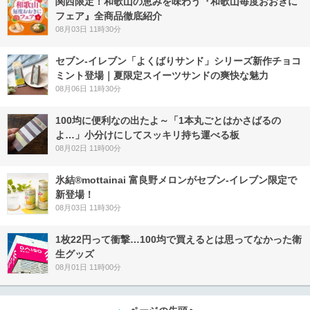
関西限定！和歌山の恵みを味わう『和歌山毎度おおきに
フェア』全商品徹底紹介
08月03日 11時30分
セブン‐イレブン「よくばりサンド」シリーズ新作チョコ
ミント登場｜夏限定スイーツサンドの爽快な魅力
08月06日 11時30分
100均に便利なの出たよ～「1本丸ごとはかさばるの
よ…」小分けにしてスッキリ持ち運べる板
08月02日 11時00分
氷結®mottainai 富良野メロンがセブン‐イレブン限定で
新登場！
08月03日 11時30分
1枚22円って衝撃…100均で買えるとは思ってなかった衛
生グッズ
08月01日 11時00分