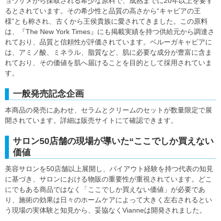
ョウザメから採取される希少な原料で、成熟までに20年以上を要す
るとされています。その希少性と品質の高さから“キャビアの王
様”とも称され、古くから王侯貴族に愛されてきました。この原料
は、『The New York Times』にも掲載実績を持つ供給元から調達さ
れており、品質と信頼性が評価されています。ベルーガキャビアに
は、アミノ酸、ミネラル、脂質など、肌に必要な成分が豊富に含ま
れており、その価値を肌へ届けることを目的として採用されていま
す。
一般発売記念企画
本商品の発売にあわせ、セラムとクリームのセットが数量限定で展
開されています。詳細は販売サイトにて確認できます。
サロン50店舗の現場が導いた“ここでしか買えない
価値
美容サロンを50店舗以上展開し、バイアウト経験を持つ代表の知見
に基づき、サロンにおける物販の重要性が重視されています。どこ
にでもある商品ではなく「ここでしか買えない価値」が必要であ
り、施術の効果は日々のホームケアによって大きく左右されるとい
う現場の実体験と知見から、妥協なくVianneは開発されました。