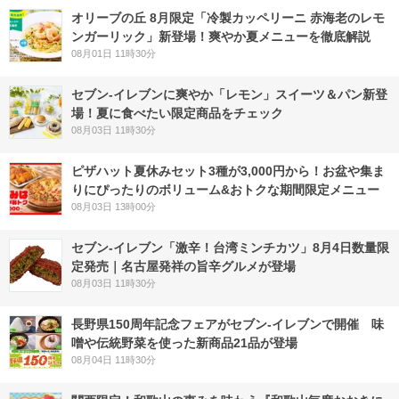
オリーブの丘 8月限定「冷製カッペリーニ 赤海老のレモ
ンガーリック」新登場！爽やか夏メニューを徹底解説
08月01日 11時30分
セブン‐イレブンに爽やか「レモン」スイーツ＆パン新登
場！夏に食べたい限定商品をチェック
08月03日 11時30分
ピザハット夏休みセット3種が3,000円から！お盆や集ま
りにぴったりのボリューム&おトクな期間限定メニュー
08月03日 13時00分
セブン-イレブン「激辛！台湾ミンチカツ」8月4日数量限
定発売｜名古屋発祥の旨辛グルメが登場
08月03日 11時30分
長野県150周年記念フェアがセブン-イレブンで開催 味
噌や伝統野菜を使った新商品21品が登場
08月04日 11時30分