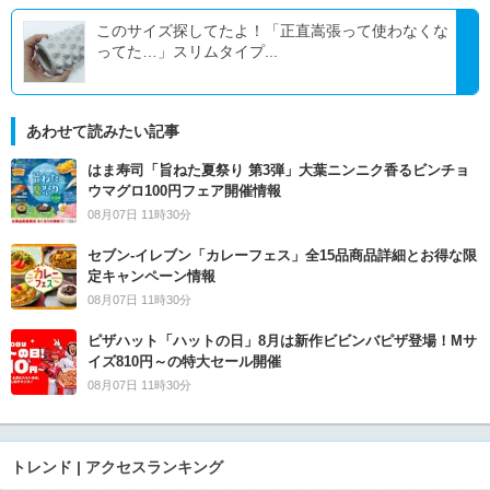
このサイズ探してたよ！「正直嵩張って使わなくな
ってた…」スリムタイプ...
あわせて読みたい記事
はま寿司「旨ねた夏祭り 第3弾」大葉ニンニク香るビンチョ
ウマグロ100円フェア開催情報
08月07日 11時30分
セブン‐イレブン「カレーフェス」全15品商品詳細とお得な限
定キャンペーン情報
08月07日 11時30分
ピザハット「ハットの日」8月は新作ビビンバピザ登場！Mサ
イズ810円～の特大セール開催
08月07日 11時30分
トレンド | アクセスランキング