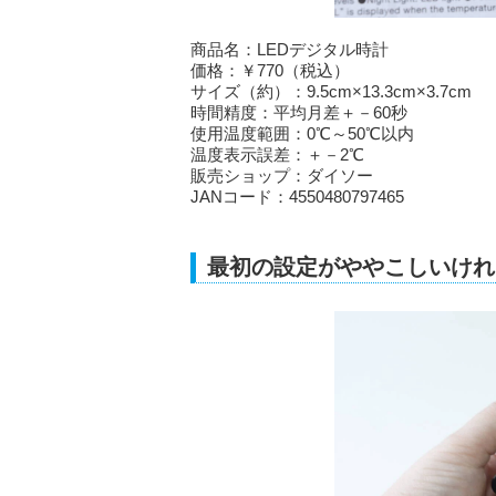
商品名：LEDデジタル時計
価格：￥770（税込）
サイズ（約）：9.5cm×13.3cm×3.7cm
時間精度：平均月差＋－60秒
使用温度範囲：0℃～50℃以内
温度表示誤差：＋－2℃
販売ショップ：ダイソー
JANコード：4550480797465
最初の設定がややこしいけれ