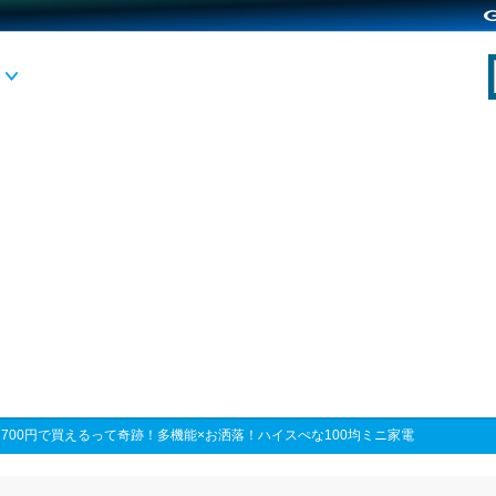
>
700円で買えるって奇跡！多機能×お洒落！ハイスぺな100均ミニ家電