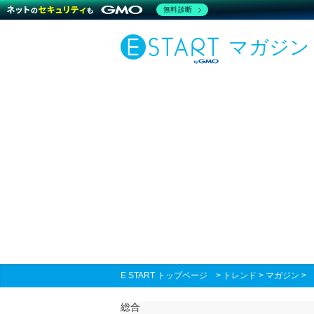
無料診断
マガジン
E START トップページ
>
トレンド
>
マガジン
総合