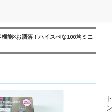
多機能×お洒落！ハイスぺな100均ミニ
ト