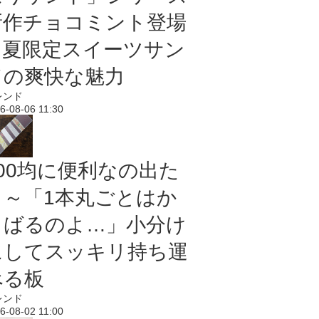
新作チョコミント登場
｜夏限定スイーツサン
ドの爽快な魅力
レンド
6-08-06 11:30
100均に便利なの出た
よ～「1本丸ごとはか
さばるのよ…」小分け
にしてスッキリ持ち運
べる板
レンド
6-08-02 11:00