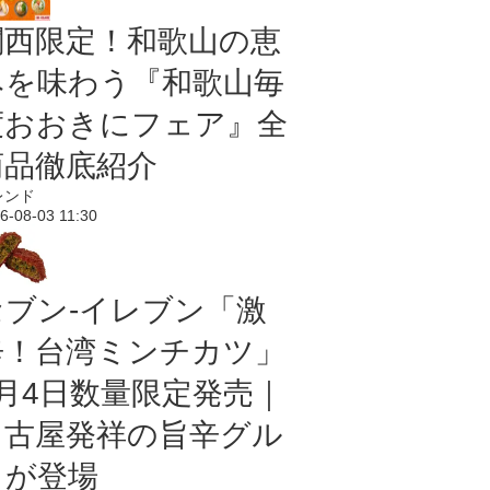
関西限定！和歌山の恵
みを味わう『和歌山毎
度おおきにフェア』全
商品徹底紹介
レンド
6-08-03 11:30
セブン-イレブン「激
辛！台湾ミンチカツ」
8月4日数量限定発売｜
名古屋発祥の旨辛グル
メが登場