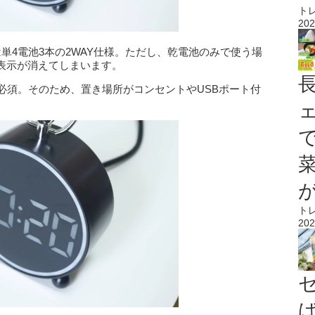
ト
202
たは単4電池3本の2WAY仕様。ただし、乾電池のみで使う場
D表示が消えてしまいます。
必須。そのため、置き場所がコンセントやUSBポート付
。
ト
202