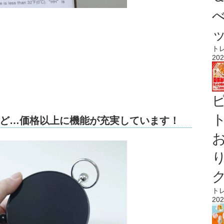
ト
202
ト
ど…価格以上に機能が充実しています！
ト
202