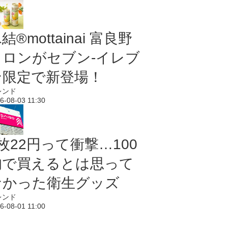
結®mottainai 富良野
メロンがセブン‐イレブ
ン限定で新登場！
レンド
6-08-03 11:30
枚22円って衝撃…100
均で買えるとは思って
なかった衛生グッズ
レンド
6-08-01 11:00