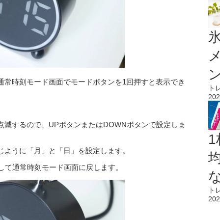
氷
通常時刻モード画面でモードボタンを1回押すと表示でき
ト
202
点滅するので、UPボタンまたはDOWNボタンで設定しま
1
じように「月」と「日」を設定します。
置して通常時刻モード画面に戻します。
ト
202