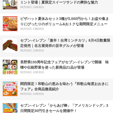
ミント登場｜夏限定スイーツサンドの爽快な魅力
08月06日 11時30分
ピザハット夏休みセット3種が3,000円から！お盆や集ま
りにぴったりのボリューム&おトクな期間限定メニュー
08月03日 13時00分
セブン-イレブン「激辛！台湾ミンチカツ」8月4日数量限
定発売｜名古屋発祥の旨辛グルメが登場
08月03日 11時30分
長野県150周年記念フェアがセブン-イレブンで開催 味
噌や伝統野菜を使った新商品21品が登場
08月04日 11時30分
関西限定！和歌山の恵みを味わう『和歌山毎度おおきに
フェア』全商品徹底紹介
08月03日 11時30分
セブン‐イレブン「からあげ棒」「アメリカンドッグ」3
日間限定30円引きセールを開催中！