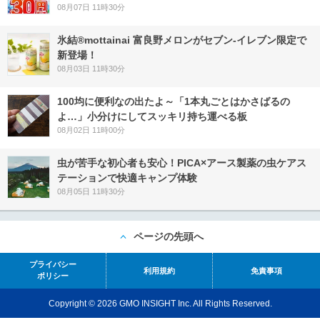
08月07日 11時30分
氷結®mottainai 富良野メロンがセブン‐イレブン限定で
新登場！
08月03日 11時30分
100均に便利なの出たよ～「1本丸ごとはかさばるの
よ…」小分けにしてスッキリ持ち運べる板
08月02日 11時00分
虫が苦手な初心者も安心！PICA×アース製薬の虫ケアス
テーションで快適キャンプ体験
08月05日 11時30分
ページの先頭へ
プライバシー
利用規約
免責事項
ポリシー
Copyright © 2026 GMO INSIGHT Inc. All Rights Reserved.