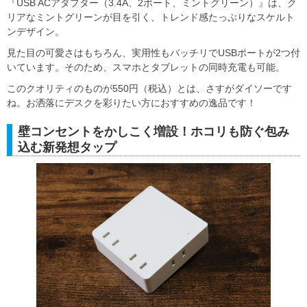
『USB ACアダプター（3.4A、2ポート、ミントグリーン）』は、ク
リアなミントグリーンが目を引く、トレンド感たっぷりなスケルト
ンデザイン。
見た目の可愛さはもちろん、実用性もバッチリでUSBポートが2つ付
いています。そのため、スマホとタブレットの同時充電も可能。
このクオリティのものが550円（税込）とは、さすがダイソーです
ね。お洒落にデスクを彩りたい方におすすめの逸品です！
壁コンセントをかしこく増設！ホコリも防ぐ包み
込む新発想タップ