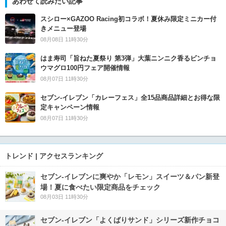
あわせて読みたい記事
スシロー×GAZOO Racing初コラボ！夏休み限定ミニカー付
きメニュー登場
08月08日 11時30分
はま寿司「旨ねた夏祭り 第3弾」大葉ニンニク香るビンチョ
ウマグロ100円フェア開催情報
08月07日 11時30分
セブン‐イレブン「カレーフェス」全15品商品詳細とお得な限
定キャンペーン情報
08月07日 11時30分
トレンド | アクセスランキング
セブン‐イレブンに爽やか「レモン」スイーツ＆パン新登
場！夏に食べたい限定商品をチェック
08月03日 11時30分
セブン‐イレブン「よくばりサンド」シリーズ新作チョコ