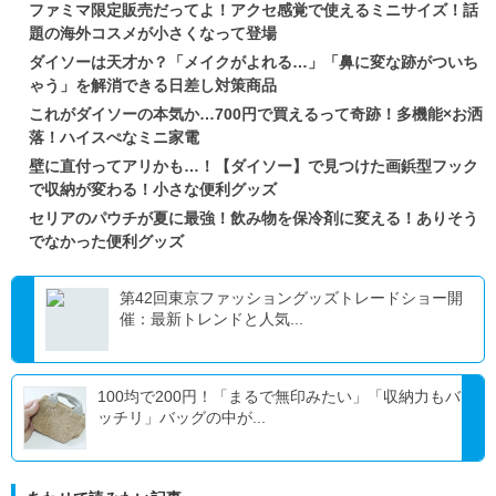
ファミマ限定販売だってよ！アクセ感覚で使えるミニサイズ！話
題の海外コスメが小さくなって登場
ダイソーは天才か？「メイクがよれる…」「鼻に変な跡がついち
ゃう」を解消できる日差し対策商品
これがダイソーの本気か…700円で買えるって奇跡！多機能×お洒
落！ハイスぺなミニ家電
壁に直付ってアリかも…！【ダイソー】で見つけた画鋲型フック
で収納が変わる！小さな便利グッズ
セリアのパウチが夏に最強！飲み物を保冷剤に変える！ありそう
でなかった便利グッズ
第42回東京ファッショングッズトレードショー開
催：最新トレンドと人気...
100均で200円！「まるで無印みたい」「収納力もバ
ッチリ」バッグの中が...