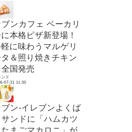
セブンカフェ ベーカリ
ーに本格ピザ新登場！
手軽に味わうマルゲリ
ータ＆照り焼きチキン
を全国発売
レンド
6-07-31 11:30
セブン‐イレブンよくば
りサンドに「ハムカツ
＆たまごマカロニ」が