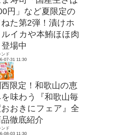
100円」など夏限定の
旨ねた第2弾！漬けホ
タルイカや本鮪ほほ肉
も登場中
レンド
6-07-31 11:30
関西限定！和歌山の恵
みを味わう『和歌山毎
度おおきにフェア』全
商品徹底紹介
レンド
6-08-03 11:30