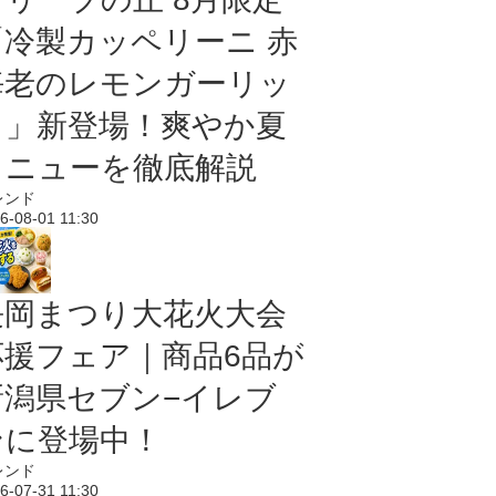
「冷製カッペリーニ 赤
海老のレモンガーリッ
ク」新登場！爽やか夏
メニューを徹底解説
レンド
6-08-01 11:30
長岡まつり大花火大会
応援フェア｜商品6品が
新潟県セブン−イレブ
ンに登場中！
レンド
6-07-31 11:30