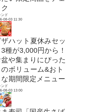
ック
レンド
6-08-03 11:30
ピザハット夏休みセッ
3種が3,000円から！
お盆や集まりにぴった
りのボリューム&おト
クな期間限定メニュー
レンド
6-08-03 13:00
はま寿司「国産生さば