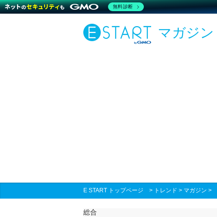
無料診断
マガジン
E START トップページ
>
トレンド
>
マガジン
総合