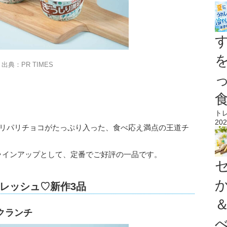
出典：PR TIMES
ト
202
パリパリチョコがたっぷり入った、食べ応え満点の王道チ
ラインアップとして、定番でご好評の一品です。
レッシュ♡新作3品
クランチ