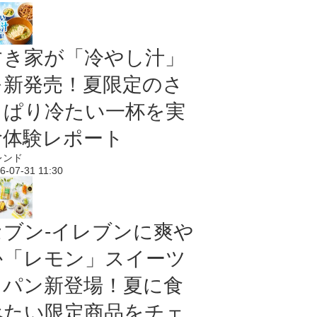
すき家が「冷やし汁」
を新発売！夏限定のさ
っぱり冷たい一杯を実
食体験レポート
レンド
6-07-31 11:30
セブン‐イレブンに爽や
か「レモン」スイーツ
＆パン新登場！夏に食
べたい限定商品をチェ