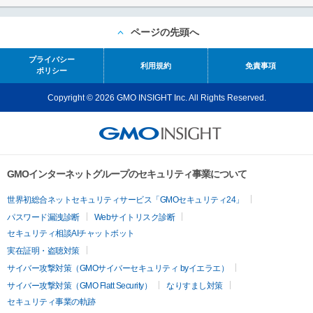
ページの先頭へ
プライバシー
利用規約
免責事項
ポリシー
Copyright © 2026 GMO INSIGHT Inc. All Rights Reserved.
GMOインターネットグループのセキュリティ事業について
世界初総合ネットセキュリティサービス「GMOセキュリティ24」
パスワード漏洩診断
Webサイトリスク診断
セキュリティ相談AIチャットボット
実在証明・盗聴対策
サイバー攻撃対策（GMOサイバーセキュリティ byイエラエ）
サイバー攻撃対策（GMO Flatt Security）
なりすまし対策
セキュリティ事業の軌跡