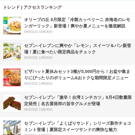
トレンド | アクセスランキング
オリーブの丘 8月限定「冷製カッペリーニ 赤海老のレモ
ンガーリック」新登場！爽やか夏メニューを徹底解説
08月01日 11時30分
セブン‐イレブンに爽やか「レモン」スイーツ＆パン新登
場！夏に食べたい限定商品をチェック
08月03日 11時30分
ピザハット夏休みセット3種が3,000円から！お盆や集ま
りにぴったりのボリューム&おトクな期間限定メニュー
08月03日 13時00分
セブン-イレブン「激辛！台湾ミンチカツ」8月4日数量限
定発売｜名古屋発祥の旨辛グルメが登場
08月03日 11時30分
セブン‐イレブン「よくばりサンド」シリーズ新作チョコ
ミント登場｜夏限定スイーツサンドの爽快な魅力