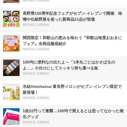
08月06日 11時30分
長野県150周年記念フェアがセブン-イレブンで開催 味
噌や伝統野菜を使った新商品21品が登場
08月04日 11時30分
関西限定！和歌山の恵みを味わう『和歌山毎度おおきに
フェア』全商品徹底紹介
08月03日 11時30分
100均に便利なの出たよ～「1本丸ごとはかさばるの
よ…」小分けにしてスッキリ持ち運べる板
08月02日 11時00分
氷結®mottainai 富良野メロンがセブン‐イレブン限定で
新登場！
08月03日 11時30分
1枚22円って衝撃…100均で買えるとは思ってなかった衛
生グッズ
08月01日 11時00分