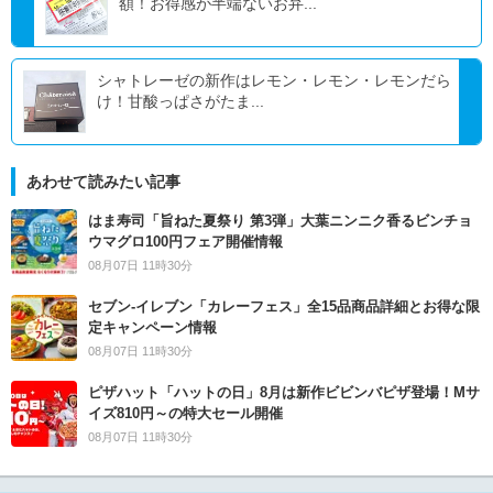
額！お得感が半端ないお弁...
シャトレーゼの新作はレモン・レモン・レモンだら
け！甘酸っぱさがたま...
あわせて読みたい記事
はま寿司「旨ねた夏祭り 第3弾」大葉ニンニク香るビンチョ
ウマグロ100円フェア開催情報
08月07日 11時30分
セブン‐イレブン「カレーフェス」全15品商品詳細とお得な限
定キャンペーン情報
08月07日 11時30分
ピザハット「ハットの日」8月は新作ビビンバピザ登場！Mサ
イズ810円～の特大セール開催
08月07日 11時30分