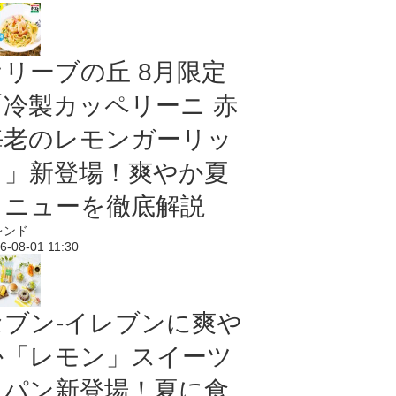
オリーブの丘 8月限定
「冷製カッペリーニ 赤
海老のレモンガーリッ
ク」新登場！爽やか夏
メニューを徹底解説
レンド
6-08-01 11:30
セブン‐イレブンに爽や
か「レモン」スイーツ
＆パン新登場！夏に食