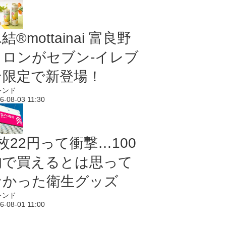
結®mottainai 富良野
メロンがセブン‐イレブ
ン限定で新登場！
レンド
6-08-03 11:30
枚22円って衝撃…100
均で買えるとは思って
なかった衛生グッズ
レンド
6-08-01 11:00