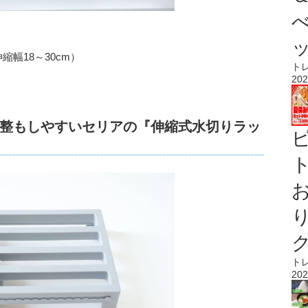
伸縮幅18～30cm）
ト
202
整もしやすいセリアの『伸縮式水切りラッ
ト
ト
202