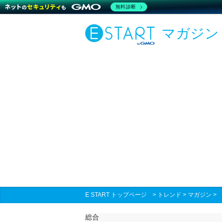
無料診断
マガジン
E START トップページ
>
トレンド
>
マガジン
総合