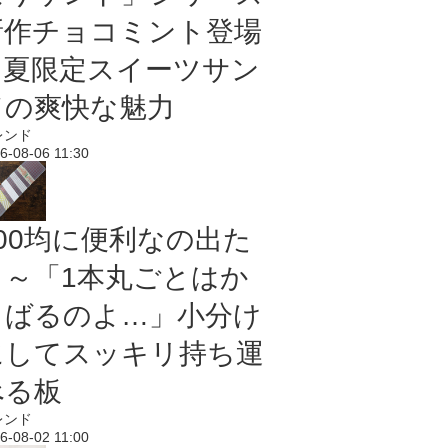
新作チョコミント登場
｜夏限定スイーツサン
ドの爽快な魅力
レンド
6-08-06 11:30
100均に便利なの出た
よ～「1本丸ごとはか
さばるのよ…」小分け
にしてスッキリ持ち運
べる板
レンド
6-08-02 11:00