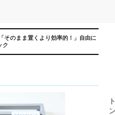
「そのまま置くより効率的！」自由に
ック
ト