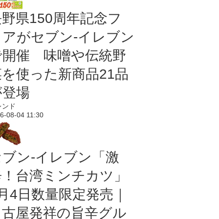
長野県150周年記念フ
ェアがセブン-イレブン
で開催 味噌や伝統野
菜を使った新商品21品
が登場
レンド
6-08-04 11:30
セブン-イレブン「激
辛！台湾ミンチカツ」
8月4日数量限定発売｜
名古屋発祥の旨辛グル