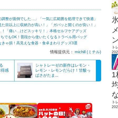
氷
の調整が面倒でした…」「一気に広範囲を処理できて快適」
見た目以上に収納力が高い！」「ガバッと開くのが良い！」
…！「痛い…けどスッキリ！」本格セルフケアグッズ
っちでもOK！普段から使いたくなるトラベル用バッグ
なきゃ損！高見えな食器・食卓まわりグッズ3選
ト
情報提供元：
michill (ミチル)
202
る
シャトレーゼの新作はレモン・
お得感
レモン・レモンだらけ！甘酸っ
1
ぱさがたま...
ト
202