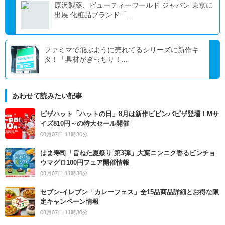
原沢製薬、ビューティーワールド ジャパン 東京に
出展 化粧品ブランド「...
ファミマで飛ぶように売れてるシリーズに新作キ
タ！「具材がぎっちり！...
あわせて読みたい記事
ピザハット「ハットの日」8月は新作ビビンバピザ登場！Mサ
イズ810円～の特大セール開催
08月07日 11時30分
はま寿司「旨ねた夏祭り 第3弾」大葉ニンニク香るビンチョ
ウマグロ100円フェア開催情報
08月07日 11時30分
セブン‐イレブン「カレーフェス」全15品商品詳細とお得な限
定キャンペーン情報
08月07日 11時30分