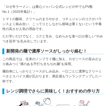
「ロゼ辛ラーメン」は農心ジャパン公式レシピの中でもPV数
No.1（2025年集計）。
トマトの酸味、クリームのまろやかさ、コチュジャンのコクがバラ
ンスよく絡み合い、こってりとしながら後味は重くないという中毒
性の高さが人気の理由です。
ただ辛いだけでなく、コクと甘み、なめらかな食べ口が新しい“やみ
つき旨辛”を生み出しています。
新開発の麺で濃厚ソースがしっかり絡む！
この商品では、従来のノンフライ麺に加え、ロゼソースの旨みがよ
り絡みつく“溝のある平打ち太ちぢれ麺”を採用。
麺自体にしっかりとソースがしみ込み、一口ごとに濃厚なクリーミ
ーさとスパイス感が広がります。満足感もワンランクアップした一
杯です。
レンジ調理でさらに美味しく！おすすめの作り方