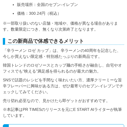
販売場所：全国のセブン‐イレブン
価格：300.24円（税込）
※一部取り扱いのない店舗・地域や、価格が異なる場合がありま
す。数量限定につき、無くなり次第終了となります。
この新商品で体感できるメリット
「辛ラーメン ロゼ カップ」は、辛ラーメンの40周年を記念した、
今しか買えない限定感・特別感たっぷりの新商品です。
韓国トレンドのロゼソースとカップ麺の手軽さが融合し、自宅やオ
フィスでも“映える”満足感を得られるのが最大の魅力。
SNSで話題のレシピを手間なく味わいたい方、濃厚クリーミーな旨
辛フレーバーに興味がある方は、ぜひ最寄りのセブン‐イレブンでチ
ェックしてみてください。
売り切れ必至なので、見かけたら即ゲットがおすすめです。
※本記事はPR TIMESのリリースを元にE START AIライターが執筆
しています。