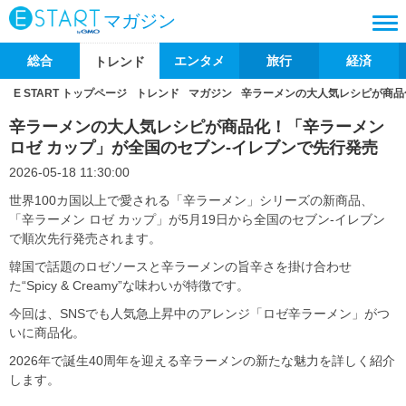
マガジン
総合
エンタメ
旅行
経済
トレンド
E START トップページ
トレンド
マガジン
辛ラーメンの大人気レシピが商品
辛ラーメンの大人気レシピが商品化！「辛ラーメン
ロゼ カップ」が全国のセブン-イレブンで先行発売
2026-05-18 11:30:00
世界100カ国以上で愛される「辛ラーメン」シリーズの新商品、
「辛ラーメン ロゼ カップ」が5月19日から全国のセブン‐イレブン
で順次先行発売されます。
韓国で話題のロゼソースと辛ラーメンの旨辛さを掛け合わせ
た“Spicy & Creamy”な味わいが特徴です。
今回は、SNSでも人気急上昇中のアレンジ「ロゼ辛ラーメン」がつ
いに商品化。
2026年で誕生40周年を迎える辛ラーメンの新たな魅力を詳しく紹介
します。