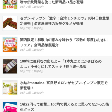
噌や伝統野菜を使った新商品21品が登場
08月04日 11時30分
セブン-イレブン「激辛！台湾ミンチカツ」8月4日数量限
定発売｜名古屋発祥の旨辛グルメが登場
08月03日 11時30分
関西限定！和歌山の恵みを味わう『和歌山毎度おおきに
フェア』全商品徹底紹介
08月03日 11時30分
100均に便利なの出たよ～「1本丸ごとはかさばるの
よ…」小分けにしてスッキリ持ち運べる板
08月02日 11時00分
氷結®mottainai 富良野メロンがセブン‐イレブン限定で
新登場！
08月03日 11時30分
1枚22円って衝撃…100均で買えるとは思ってなかった衛
生グッズ