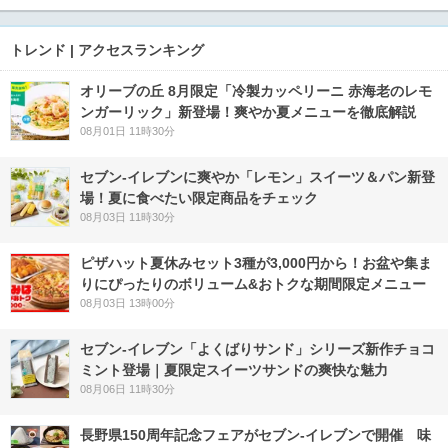
トレンド | アクセスランキング
オリーブの丘 8月限定「冷製カッペリーニ 赤海老のレモ
ンガーリック」新登場！爽やか夏メニューを徹底解説
08月01日 11時30分
セブン‐イレブンに爽やか「レモン」スイーツ＆パン新登
場！夏に食べたい限定商品をチェック
08月03日 11時30分
ピザハット夏休みセット3種が3,000円から！お盆や集ま
りにぴったりのボリューム&おトクな期間限定メニュー
08月03日 13時00分
セブン‐イレブン「よくばりサンド」シリーズ新作チョコ
ミント登場｜夏限定スイーツサンドの爽快な魅力
08月06日 11時30分
長野県150周年記念フェアがセブン-イレブンで開催 味