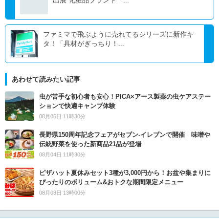
出展 化粧品ブランド「...
ファミマで飛ぶように売れてるシリーズに新作キ
タ！「具材がぎっちり！...
あわせて読みたい記事
虫が苦手な初心者も安心！PICA×アース製薬の虫ケアステー
ションで快適キャンプ体験
08月05日 11時30分
長野県150周年記念フェアがセブン-イレブンで開催 味噌や
伝統野菜を使った新商品21品が登場
08月04日 11時30分
ピザハット夏休みセット3種が3,000円から！お盆や集まりに
ぴったりのボリューム&おトクな期間限定メニュー
08月03日 13時00分