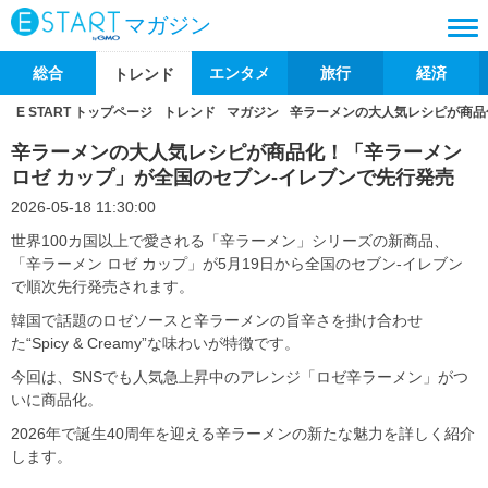
マガジン
総合
エンタメ
旅行
経済
トレンド
E START トップページ
トレンド
マガジン
辛ラーメンの大人気レシピが商品
辛ラーメンの大人気レシピが商品化！「辛ラーメン
ロゼ カップ」が全国のセブン-イレブンで先行発売
2026-05-18 11:30:00
世界100カ国以上で愛される「辛ラーメン」シリーズの新商品、
「辛ラーメン ロゼ カップ」が5月19日から全国のセブン‐イレブン
で順次先行発売されます。
韓国で話題のロゼソースと辛ラーメンの旨辛さを掛け合わせ
た“Spicy & Creamy”な味わいが特徴です。
今回は、SNSでも人気急上昇中のアレンジ「ロゼ辛ラーメン」がつ
いに商品化。
2026年で誕生40周年を迎える辛ラーメンの新たな魅力を詳しく紹介
します。