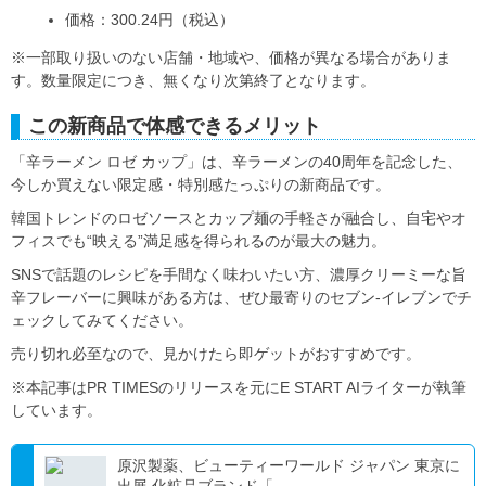
価格：300.24円（税込）
※一部取り扱いのない店舗・地域や、価格が異なる場合がありま
す。数量限定につき、無くなり次第終了となります。
この新商品で体感できるメリット
「辛ラーメン ロゼ カップ」は、辛ラーメンの40周年を記念した、
今しか買えない限定感・特別感たっぷりの新商品です。
韓国トレンドのロゼソースとカップ麺の手軽さが融合し、自宅やオ
フィスでも“映える”満足感を得られるのが最大の魅力。
SNSで話題のレシピを手間なく味わいたい方、濃厚クリーミーな旨
辛フレーバーに興味がある方は、ぜひ最寄りのセブン‐イレブンでチ
ェックしてみてください。
売り切れ必至なので、見かけたら即ゲットがおすすめです。
※本記事はPR TIMESのリリースを元にE START AIライターが執筆
しています。
原沢製薬、ビューティーワールド ジャパン 東京に