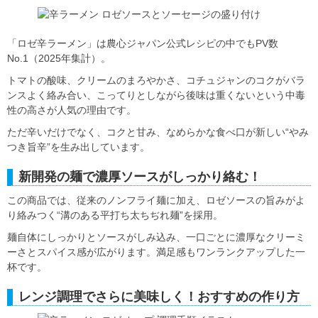
「ロゼ辛ラーメン」は農心ジャパン公式レシピの中でもPV数
No.1（2025年集計）。
トマトの酸味、クリームのまろやかさ、コチュジャンのコクがバラ
ンスよく絡み合い、こってりとしながら後味は重くないという中毒
性の高さが人気の理由です。
ただ辛いだけでなく、コクと甘み、なめらかな食べ口が新しい“やみ
つき旨辛”を生み出しています。
新開発の麺で濃厚ソースがしっかり絡む！
この商品では、従来のノンフライ麺に加え、ロゼソースの旨みがよ
り絡みつく“溝のある平打ち太ちぢれ麺”を採用。
麺自体にしっかりとソースがしみ込み、一口ごとに濃厚なクリーミ
ーさとスパイス感が広がります。満足感もワンランクアップした一
杯です。
レンジ調理でさらに美味しく！おすすめの作り方