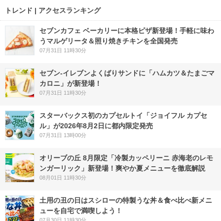
トレンド | アクセスランキング
セブンカフェ ベーカリーに本格ピザ新登場！手軽に味わ
うマルゲリータ＆照り焼きチキンを全国発売
07月31日 11時30分
セブン‐イレブンよくばりサンドに「ハムカツ＆たまごマ
カロニ」が新登場！
07月31日 11時30分
スターバックス初のカプセルトイ「ジョイフル カプセ
ル」が2026年8月2日に都内限定発売
07月31日 13時00分
オリーブの丘 8月限定「冷製カッペリーニ 赤海老のレモ
ンガーリック」新登場！爽やか夏メニューを徹底解説
08月01日 11時30分
土用の丑の日はスシローの特製うな丼＆食べ比べ新メニ
ューを自宅で満喫しよう！
07月30日 11時30分