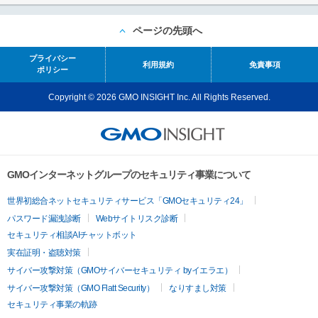
ページの先頭へ
プライバシー
利用規約
免責事項
ポリシー
Copyright © 2026 GMO INSIGHT Inc. All Rights Reserved.
GMOインターネットグループのセキュリティ事業について
世界初総合ネットセキュリティサービス「GMOセキュリティ24」
パスワード漏洩診断
Webサイトリスク診断
セキュリティ相談AIチャットボット
実在証明・盗聴対策
サイバー攻撃対策（GMOサイバーセキュリティ byイエラエ）
サイバー攻撃対策（GMO Flatt Security）
なりすまし対策
セキュリティ事業の軌跡