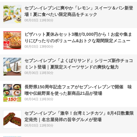
セブン‐イレブンに爽やか「レモン」スイーツ＆パン新登
場！夏に食べたい限定商品をチェック
08月03日 11時30分
ピザハット夏休みセット3種が3,000円から！お盆や集ま
りにぴったりのボリューム&おトクな期間限定メニュー
08月03日 13時00分
セブン‐イレブン「よくばりサンド」シリーズ新作チョコ
ミント登場｜夏限定スイーツサンドの爽快な魅力
08月06日 11時30分
長野県150周年記念フェアがセブン-イレブンで開催 味
噌や伝統野菜を使った新商品21品が登場
08月04日 11時30分
セブン-イレブン「激辛！台湾ミンチカツ」8月4日数量限
定発売｜名古屋発祥の旨辛グルメが登場
08月03日 11時30分