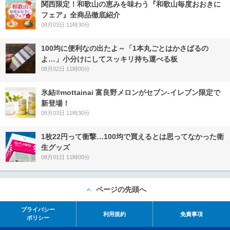
関西限定！和歌山の恵みを味わう『和歌山毎度おおきに
フェア』全商品徹底紹介
08月03日 11時30分
100均に便利なの出たよ～「1本丸ごとはかさばるの
よ…」小分けにしてスッキリ持ち運べる板
08月02日 11時00分
氷結®mottainai 富良野メロンがセブン‐イレブン限定で
新登場！
08月03日 11時30分
1枚22円って衝撃…100均で買えるとは思ってなかった衛
生グッズ
08月01日 11時00分
ページの先頭へ
プライバシー
利用規約
免責事項
ポリシー