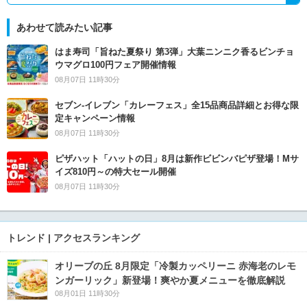
あわせて読みたい記事
はま寿司「旨ねた夏祭り 第3弾」大葉ニンニク香るビンチョ
ウマグロ100円フェア開催情報
08月07日 11時30分
セブン‐イレブン「カレーフェス」全15品商品詳細とお得な限
定キャンペーン情報
08月07日 11時30分
ピザハット「ハットの日」8月は新作ビビンバピザ登場！Mサ
イズ810円～の特大セール開催
08月07日 11時30分
トレンド | アクセスランキング
オリーブの丘 8月限定「冷製カッペリーニ 赤海老のレモ
ンガーリック」新登場！爽やか夏メニューを徹底解説
08月01日 11時30分