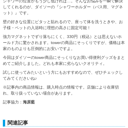
シャワーの位置がもう少し低ければ…。そんなお悩みを一瞬で解決
してくれるのが、ダイソーの『シャワーホルダー（バス用、マグネ
ット）』です。
壁の好きな位置にピタッと貼れるので、座って体を洗うときや、お
子様・ペットの入浴時に理想の高さに固定可能！
強力マグネットでずり落ちにくく、330円（税込）とは思えないホ
ールド力に驚かされます。towerの商品にそっくりですが、価格は本
家のものよりも圧倒的にお安いですよ。
今回はダイソーのtower商品にそっくりなお買い得便利グッズをまと
めてご紹介しました。どれも本家に劣らないクオリティ。
試しに使ってみたいという方にもおすすめなので、ぜひチェックし
てみてくださいね♪
※記事内の商品情報は、購入時点の情報です。店舗により在庫切
れ、取り扱っていない場合があります。
記事協力：
海原藍
関連記事