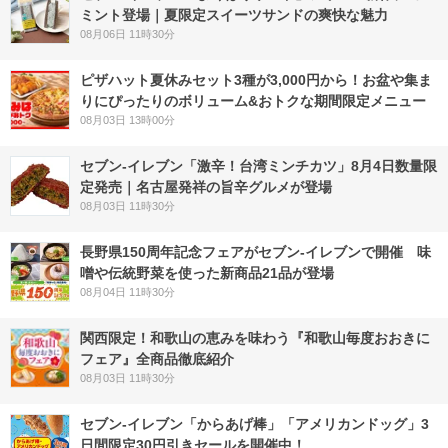
ミント登場｜夏限定スイーツサンドの爽快な魅力
08月06日 11時30分
ピザハット夏休みセット3種が3,000円から！お盆や集ま
りにぴったりのボリューム&おトクな期間限定メニュー
08月03日 13時00分
セブン-イレブン「激辛！台湾ミンチカツ」8月4日数量限
定発売｜名古屋発祥の旨辛グルメが登場
08月03日 11時30分
長野県150周年記念フェアがセブン-イレブンで開催 味
噌や伝統野菜を使った新商品21品が登場
08月04日 11時30分
関西限定！和歌山の恵みを味わう『和歌山毎度おおきに
フェア』全商品徹底紹介
08月03日 11時30分
セブン‐イレブン「からあげ棒」「アメリカンドッグ」3
日間限定30円引きセールを開催中！