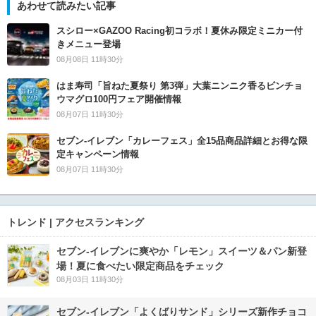
あわせて読みたい記事
スシロー×GAZOO Racing初コラボ！夏休み限定ミニカー付
きメニュー登場
08月08日 11時30分
はま寿司「旨ねた夏祭り 第3弾」大葉ニンニク香るビンチョ
ウマグロ100円フェア開催情報
08月07日 11時30分
セブン‐イレブン「カレーフェス」全15品商品詳細とお得な限
定キャンペーン情報
08月07日 11時30分
トレンド | アクセスランキング
セブン‐イレブンに爽やか「レモン」スイーツ＆パン新登
場！夏に食べたい限定商品をチェック
08月03日 11時30分
セブン‐イレブン「よくばりサンド」シリーズ新作チョコ