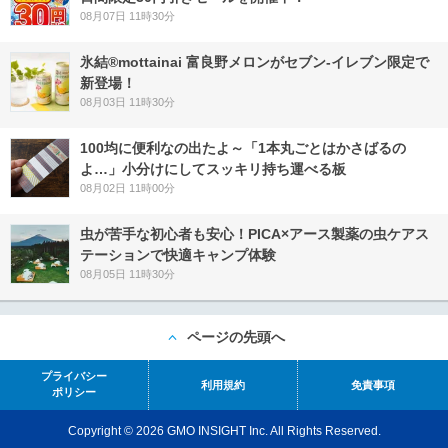
08月07日 11時30分
氷結®mottainai 富良野メロンがセブン‐イレブン限定で
新登場！
08月03日 11時30分
100均に便利なの出たよ～「1本丸ごとはかさばるの
よ…」小分けにしてスッキリ持ち運べる板
08月02日 11時00分
虫が苦手な初心者も安心！PICA×アース製薬の虫ケアス
テーションで快適キャンプ体験
08月05日 11時30分
ページの先頭へ
プライバシー
利用規約
免責事項
ポリシー
Copyright © 2026 GMO INSIGHT Inc. All Rights Reserved.