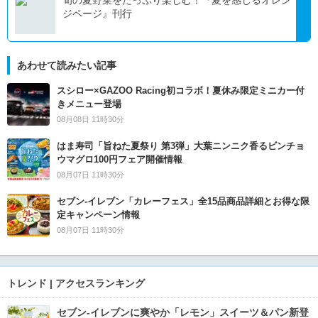
ジページ』刊行
あわせて読みたい記事
スシロー×GAZOO Racing初コラボ！夏休み限定ミニカー付
きメニュー登場
08月08日 11時30分
はま寿司「旨ねた夏祭り 第3弾」大葉ニンニク香るビンチョ
ウマグロ100円フェア開催情報
08月07日 11時30分
セブン‐イレブン「カレーフェス」全15品商品詳細とお得な限
定キャンペーン情報
08月07日 11時30分
トレンド | アクセスランキング
セブン‐イレブンに爽やか「レモン」スイーツ＆パン新登