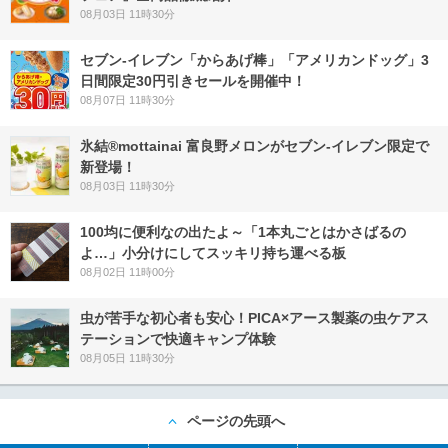
08月03日 11時30分
セブン‐イレブン「からあげ棒」「アメリカンドッグ」3
日間限定30円引きセールを開催中！
08月07日 11時30分
氷結®mottainai 富良野メロンがセブン‐イレブン限定で
新登場！
08月03日 11時30分
100均に便利なの出たよ～「1本丸ごとはかさばるの
よ…」小分けにしてスッキリ持ち運べる板
08月02日 11時00分
虫が苦手な初心者も安心！PICA×アース製薬の虫ケアス
テーションで快適キャンプ体験
08月05日 11時30分
ページの先頭へ