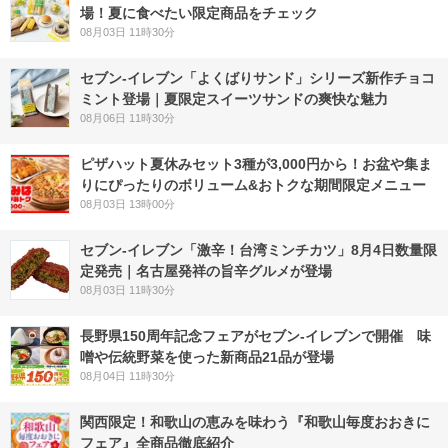
場！夏に食べたい限定商品をチェック
08月03日 11時30分
セブン‐イレブン「よくばりサンド」シリーズ新作チョコ
ミント登場｜夏限定スイーツサンドの爽快な魅力
08月06日 11時30分
ピザハット夏休みセット3種が3,000円から！お盆や集ま
りにぴったりのボリューム&おトクな期間限定メニュー
08月03日 13時00分
セブン-イレブン「激辛！台湾ミンチカツ」8月4日数量限
定発売｜名古屋発祥の旨辛グルメが登場
08月03日 11時30分
長野県150周年記念フェアがセブン-イレブンで開催 味
噌や伝統野菜を使った新商品21品が登場
08月04日 11時30分
関西限定！和歌山の恵みを味わう『和歌山毎度おおきに
フェア』全商品徹底紹介