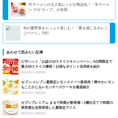
辛ラーメンの大人気レシピが商品化！「辛ラーメ
ン ロゼ カップ」が全国...
旬の夏野菜をたっぷり楽しむ！『夏を感じるオレン
ジページ』刊行
あわせて読みたい記事
ピザハット「お盆の10スライスキャンペーン」6日間限定で
最大60スライス獲得！お得なポイント活用術を紹介
08月10日 11時30分
セブン‐イレブン夏限定レモンスイーツ新発売！爽やかレモン
もことかじるレモンチーズケーキを徹底紹介
08月10日 11時30分
セブンプレミアム まるで和梨が新登場！2層仕立てで和梨の
果実感を忠実再現した夏限定アイス
08月10日 11時30分