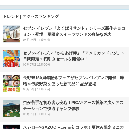
トレンド | アクセスランキング
セブン‐イレブン「よくばりサンド」シリーズ新作チョコ
ミント登場｜夏限定スイーツサンドの爽快な魅力
08月06日 11時30分
セブン‐イレブン「からあげ棒」「アメリカンドッグ」3
日間限定30円引きセールを開催中！
08月07日 11時30分
長野県150周年記念フェアがセブン-イレブンで開催 味
噌や伝統野菜を使った新商品21品が登場
08月04日 11時30分
虫が苦手な初心者も安心！PICA×アース製薬の虫ケアス
テーションで快適キャンプ体験
08月05日 11時30分
スシロー×GAZOO Racing初コラボ！夏休み限定ミニカ