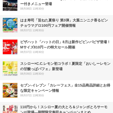
ー付きメニュー登場
08月08日 11時30分
はま寿司「旨ねた夏祭り 第3弾」大葉ニンニク香るビン
チョウマグロ100円フェア開催情報
08月07日 11時30分
ピザハット「ハットの日」8月は新作ビビンバピザ登場！
Mサイズ810円～の特大セール開催
08月07日 11時30分
スシロー×C.C.レモン初コラボ！夏限定「おいしーレモン
の甘酸っぱパフェ」新登場
08月09日 11時30分
セブン‐イレブン「カレーフェス」全15品商品詳細とお得
な限定キャンペーン情報
08月07日 11時30分
110円から！スシロー夏の大とろ＆ジャンボとろサーモ
ンが登場―期間限定寿司キャンペーンまとめ