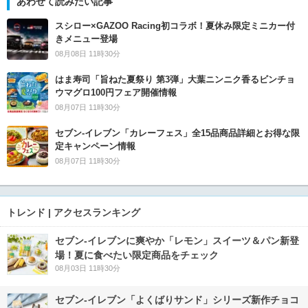
あわせて読みたい記事
スシロー×GAZOO Racing初コラボ！夏休み限定ミニカー付
きメニュー登場
08月08日 11時30分
はま寿司「旨ねた夏祭り 第3弾」大葉ニンニク香るビンチョ
ウマグロ100円フェア開催情報
08月07日 11時30分
セブン‐イレブン「カレーフェス」全15品商品詳細とお得な限
定キャンペーン情報
08月07日 11時30分
トレンド | アクセスランキング
セブン‐イレブンに爽やか「レモン」スイーツ＆パン新登
場！夏に食べたい限定商品をチェック
08月03日 11時30分
セブン‐イレブン「よくばりサンド」シリーズ新作チョコ