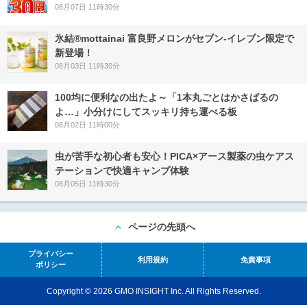
08月07日 11時30分
氷結®mottainai 富良野メロンがセブン‐イレブン限定で
新登場！
08月03日 11時30分
100均に便利なの出たよ～「1本丸ごとはかさばるの
よ…」小分けにしてスッキリ持ち運べる板
08月02日 11時00分
虫が苦手な初心者も安心！PICA×アース製薬の虫ケアス
テーションで快適キャンプ体験
08月05日 11時30分
ページの先頭へ
プライバシー
利用規約
免責事項
ポリシー
Copyright © 2026 GMO INSIGHT Inc. All Rights Reserved.