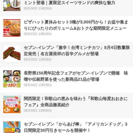
ミント登場｜夏限定スイーツサンドの爽快な魅力
08月06日 11時30分
ピザハット夏休みセット3種が3,000円から！お盆や集ま
りにぴったりのボリューム&おトクな期間限定メニュー
08月03日 13時00分
セブン-イレブン「激辛！台湾ミンチカツ」8月4日数量限
定発売｜名古屋発祥の旨辛グルメが登場
08月03日 11時30分
長野県150周年記念フェアがセブン-イレブンで開催 味
噌や伝統野菜を使った新商品21品が登場
08月04日 11時30分
関西限定！和歌山の恵みを味わう『和歌山毎度おおきに
フェア』全商品徹底紹介
08月03日 11時30分
セブン‐イレブン「からあげ棒」「アメリカンドッグ」3
日間限定30円引きセールを開催中！