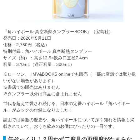
『角ハイボール 真空断熱タンブラーBOOK』（宝島社）
発売日：2026年5月11日
価格：2,750円（税込）
特別付録：角ハイボール 真空断熱タンブラー
サイズ（約）：高さ12.5×飲み口直径7.4cm
容量：370mL（適正容量：300mL）
※ローソン、HMV&BOOKS onlineでも販売（一部の店舗では取り扱
いがない場合があります）
※書店での販売はありません
※タンブラー以外は商品に含まれません
世代を超えて愛され続ける、日本の定番ハイボール「角ハイボー
ル」がムックの付録になりました！
誌面では角瓶の歴史や、角ハイボールについて深く知れる情報も掲
載されていて、おうち飲みのお供にぴったりの一冊です。
缶そっくり！？思わず二度見の再現度がたまらな