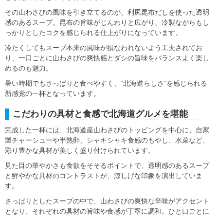
その山わさびの風味を引き立てるのが、利尻昆布だしを使った透明
感のあるスープ。昆布の旨味がじんわりと広がり、冷製ながらもし
っかりとしたコクを感じられる仕上がりになっています。
冷たくしてもスープ本来の風味が損なわれないよう工夫されてお
り、一口ごとに山わさびの爽快感とダシの旨味をバランスよく楽し
めるのも魅力。
暑い時期でもさっぱりと食べやすく、“北海道らしさ”を感じられる
新感覚の一杯となっています。
こだわりの具材と食感で北海道グルメを堪能
完成した一杯には、北海道産山わさびのトッピングを中心に、自家
製チャーシューや半熟卵、シャキシャキ食感のもやし、水菜など、
彩り豊かな具材が美しく盛り付けられています。
見た目の華やかさも食欲をそそるポイントで、透明感のあるスープ
と鮮やかな具材のコントラストが、涼しげな印象を演出していま
す。
さっぱりとしたスープの中で、山わさびの爽快な辛味がアクセント
となり、それぞれの具材の旨味や食感が丁寧に調和。ひと口ごとに