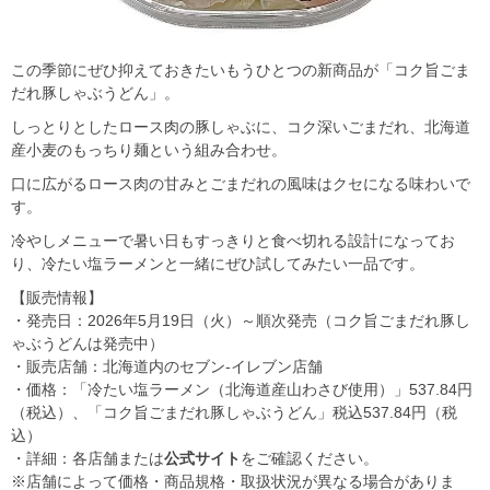
この季節にぜひ抑えておきたいもうひとつの新商品が「コク旨ごま
だれ豚しゃぶうどん」。
しっとりとしたロース肉の豚しゃぶに、コク深いごまだれ、北海道
産小麦のもっちり麺という組み合わせ。
口に広がるロース肉の甘みとごまだれの風味はクセになる味わいで
す。
冷やしメニューで暑い日もすっきりと食べ切れる設計になってお
り、冷たい塩ラーメンと一緒にぜひ試してみたい一品です。
【販売情報】
・発売日：2026年5月19日（火）～順次発売（コク旨ごまだれ豚し
ゃぶうどんは発売中）
・販売店舗：北海道内のセブン‐イレブン店舗
・価格：「冷たい塩ラーメン（北海道産山わさび使用）」537.84円
（税込）、「コク旨ごまだれ豚しゃぶうどん」税込537.84円（税
込）
・詳細：各店舗または
公式サイト
をご確認ください。
※店舗によって価格・商品規格・取扱状況が異なる場合がありま