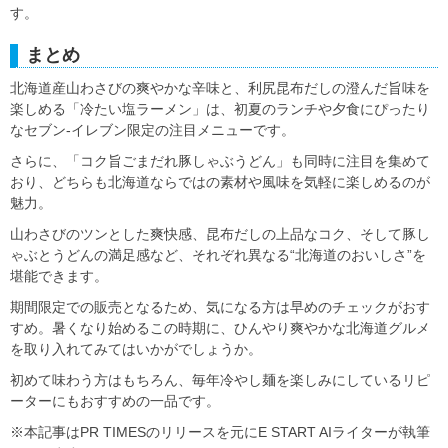
す。
まとめ
北海道産山わさびの爽やかな辛味と、利尻昆布だしの澄んだ旨味を
楽しめる「冷たい塩ラーメン」は、初夏のランチや夕食にぴったり
なセブン-イレブン限定の注目メニューです。
さらに、「コク旨ごまだれ豚しゃぶうどん」も同時に注目を集めて
おり、どちらも北海道ならではの素材や風味を気軽に楽しめるのが
魅力。
山わさびのツンとした爽快感、昆布だしの上品なコク、そして豚し
ゃぶとうどんの満足感など、それぞれ異なる“北海道のおいしさ”を
堪能できます。
期間限定での販売となるため、気になる方は早めのチェックがおす
すめ。暑くなり始めるこの時期に、ひんやり爽やかな北海道グルメ
を取り入れてみてはいかがでしょうか。
初めて味わう方はもちろん、毎年冷やし麺を楽しみにしているリピ
ーターにもおすすめの一品です。
※本記事はPR TIMESのリリースを元にE START AIライターが執筆