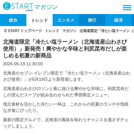
マガジン
総合
エンタメ
旅行
経済
トレンド
E START トップページ
トレンド
マガジン
北海道限定「冷たい塩ラーメン（
北海道限定「冷たい塩ラーメン（北海道産山わさび
使用）」新発売！爽やかな辛味と利尻昆布だしが楽
しめる初夏の新商品
2026-05-19 11:30:00
北海道のセブン‐イレブン限定で「冷たい塩ラーメン（北海道産山わ
さび使用）」が5月19日より新登場します。
北海道産山わさびのツンと鼻に抜ける爽やかな辛味に、利尻昆布だ
しの澄んだスープが組み合わせられた季節限定メニュー。
地元食材を活かした冷たい一杯は、これからの初夏のランチや気軽
な夕食にぴったり。
最新の限定グルメで、北海道の風味を味わうチャンスを逃さずチェ
ックしましょう。