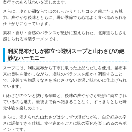
奥行きのある味わいを楽しめます。
さらに、冷たい麺ならではのしっかりとしたコシと歯ごたえも魅
力。爽やかな後味とともに、暑い季節でも心地よく食べ進められる
仕上がりになっています。
素材・香り・食感のバランスが絶妙に整えられた、北海道らしさを
感じられる冷製ラーメンです。
利尻昆布だしが際立つ透明スープと山わさびの絶
妙なハーモニー
スープには、利尻昆布から丁寧に取った上品なだしを使用。昆布本
来の旨味を活かしながら、塩味のバランスを細かく調整すること
で、冷製でも物足りなさを感じさせない奥深い味わいに仕上げられ
ています。
山わさびのツンと抜ける辛味と、後味の爽やかさが絶妙に両立され
ているのも魅力。最後まで食べ飽きることなく、すっきりとした味
覚体験を楽しめます。
さらに、添えられた山わさびは少しずつ混ぜながら、自分好みの辛
さに調整できる仕様。食べ進めるごとに味の変化を楽しめるのもポ
イントです。