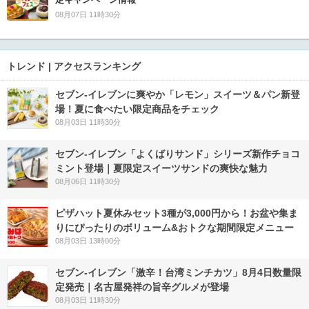
08月07日 11時30分
トレンド | アクセスランキング
セブン‐イレブンに爽やか「レモン」スイーツ＆パン新登
場！夏に食べたい限定商品をチェック
08月03日 11時30分
セブン‐イレブン「よくばりサンド」シリーズ新作チョコ
ミント登場｜夏限定スイーツサンドの爽快な魅力
08月06日 11時30分
ピザハット夏休みセット3種が3,000円から！お盆や集ま
りにぴったりのボリューム&おトクな期間限定メニュー
08月03日 13時00分
セブン-イレブン「激辛！台湾ミンチカツ」8月4日数量限
定発売｜名古屋発祥の旨辛グルメが登場
08月03日 11時30分