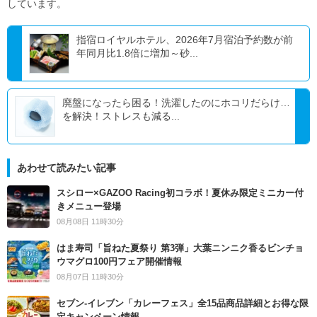
しています。
指宿ロイヤルホテル、2026年7月宿泊予約数が前
年同月比1.8倍に増加～砂...
廃盤になったら困る！洗濯したのにホコリだらけ…
を解決！ストレスも減る...
あわせて読みたい記事
スシロー×GAZOO Racing初コラボ！夏休み限定ミニカー付
きメニュー登場
08月08日 11時30分
はま寿司「旨ねた夏祭り 第3弾」大葉ニンニク香るビンチョ
ウマグロ100円フェア開催情報
08月07日 11時30分
セブン‐イレブン「カレーフェス」全15品商品詳細とお得な限
定キャンペーン情報