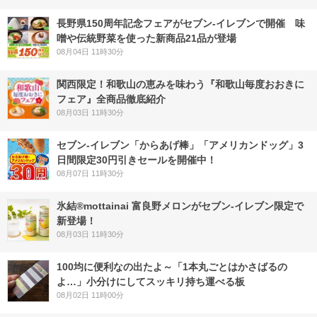
長野県150周年記念フェアがセブン-イレブンで開催 味
噌や伝統野菜を使った新商品21品が登場
08月04日 11時30分
関西限定！和歌山の恵みを味わう『和歌山毎度おおきに
フェア』全商品徹底紹介
08月03日 11時30分
セブン‐イレブン「からあげ棒」「アメリカンドッグ」3
日間限定30円引きセールを開催中！
08月07日 11時30分
氷結®mottainai 富良野メロンがセブン‐イレブン限定で
新登場！
08月03日 11時30分
100均に便利なの出たよ～「1本丸ごとはかさばるの
よ…」小分けにしてスッキリ持ち運べる板
08月02日 11時00分