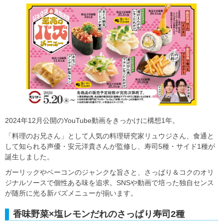
2024年12月公開のYouTube動画をきっかけに構想1年。
「料理のお兄さん」として人気の料理研究家リュウジさん、食通と
して知られる声優・安元洋貴さんが監修し、寿司5種・サイド1種が
誕生しました。
ガーリックやベーコンのジャンクな旨さと、さっぱり＆コクのオリ
ジナルソースで個性ある味を追求。SNSや動画で培った独自センス
が随所に光る新バズメニューが揃います。
香味野菜×塩レモンだれのさっぱり寿司2種