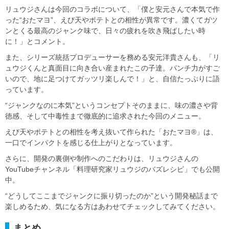
リュウジさんは今回のコラボについて、「僕と安元さんで本気で作
った“おたマヨ”、えび天やポテトとの相性が異常です。濃くてガツ
ンとくる最高のジャンク味で、日々の疲れを吹き飛ばしたい時
に！」とコメント。
また、シリーズ統括プロデューサーを務める安元洋貴さんも、「リ
ュウジくんと真面目に向き合い産まれたこの子達。パンチ力がすご
いので、地に足つけてガッツリ楽しんで！」と、自信たっぷりに語
っています。
“ジャンクなのに本気”というコンセプトそのままに、味の濃さや背
徳感、そして中毒性まで徹底的に追求された今回のメニュー。
えび天やポテトとの相性を考え抜いて作られた「おたマヨ®」は、
一口でインパクトを感じる仕上がりとなっています。
さらに、開発の裏側や制作へのこだわりは、リュウジさんの
YouTubeチャンネル「料理研究家リュウジのバズレシピ」でも公開
中。
“どうしてここまでジャンクに振り切ったのか”という開発秘話まで
楽しめるため、気になる方はあわせてチェックしてみてください。
まとめ