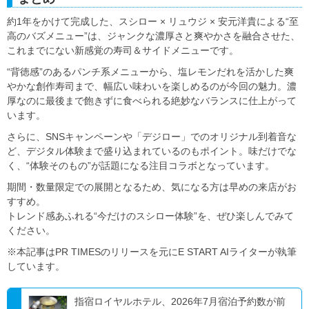
約1年をかけて完成した、スシロー × リュウジ × 安元洋貴による“至
高のバズメニュー”は、ジャンクな濃厚さと爽やかさを融合させた、
これまでにない新感覚の寿司＆サイドメニューです。
“背徳感”のあるパンチ系メニューから、塩レモンだれを活かした爽
やかな創作寿司まで、幅広い味わいを楽しめるのが今回の魅力。濃
厚なのに最後まで飽きずに食べられる絶妙なバランスに仕上がって
います。
さらに、SNSキャンペーンや「デジロー」でのオリジナル到着音な
ど、デジタル体験まで盛り込まれているのもポイント。味だけでな
く、“体験そのもの”が話題になる注目コラボとなっています。
期間・数量限定での展開となるため、気になる方は早めの来店がお
すすめ。
トレンド感あふれる“今だけのスシロー体験”を、ぜひ楽しんでみて
ください。
※本記事はPR TIMESのリリースを元にE START AIライターが執筆
しています。
指宿ロイヤルホテル、2026年7月宿泊予約数が前