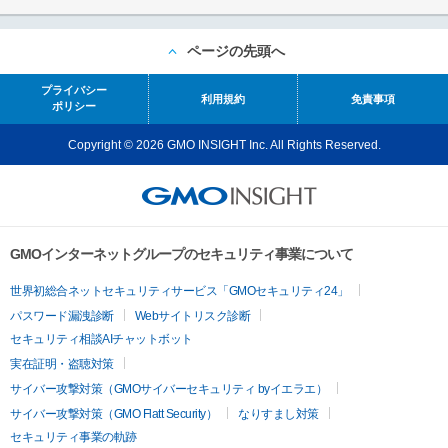
ページの先頭へ
プライバシー
利用規約
免責事項
ポリシー
Copyright © 2026 GMO INSIGHT Inc. All Rights Reserved.
GMOインターネットグループのセキュリティ事業について
世界初総合ネットセキュリティサービス「GMOセキュリティ24」
パスワード漏洩診断
Webサイトリスク診断
セキュリティ相談AIチャットボット
実在証明・盗聴対策
サイバー攻撃対策（GMOサイバーセキュリティ byイエラエ）
サイバー攻撃対策（GMO Flatt Security）
なりすまし対策
セキュリティ事業の軌跡