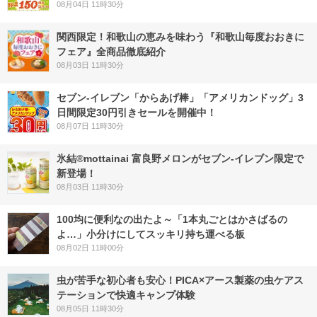
08月04日 11時30分
関西限定！和歌山の恵みを味わう『和歌山毎度おおきに
フェア』全商品徹底紹介
08月03日 11時30分
セブン‐イレブン「からあげ棒」「アメリカンドッグ」3
日間限定30円引きセールを開催中！
08月07日 11時30分
氷結®mottainai 富良野メロンがセブン‐イレブン限定で
新登場！
08月03日 11時30分
100均に便利なの出たよ～「1本丸ごとはかさばるの
よ…」小分けにしてスッキリ持ち運べる板
08月02日 11時00分
虫が苦手な初心者も安心！PICA×アース製薬の虫ケアス
テーションで快適キャンプ体験
08月05日 11時30分