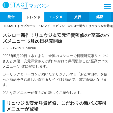
マガジン
総合
エンタメ
旅行
経済
トレンド
E START トップページ
トレンド
マガジン
スシロー新作！リュウジ＆安元洋貴
スシロー新作！リュウジ＆安元洋貴監修の“至高のバ
ズメニュー”5月20日発売開始
2026-05-19 11:30:00
2026年5月20日（水）より、全国のスシローで料理研究家リュウジ
さんと声優・安元洋貴さんが約1年かけて共同監修した“至高のバズ
メニュー”が遂に登場します。
ガーリックとベーコンが効いたオリジナルマヨ「おたマヨ®」を使
った商品を含む新しい寿司＆サイド計6商品で、限定販売となりま
す。
どんな新メニューが並ぶのか詳しくご紹介します。
リュウジ＆安元洋貴監修、こだわりの新バズ寿司
メニューが登場