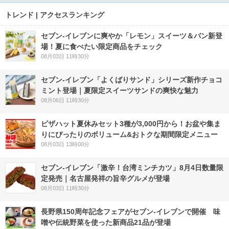
トレンド | アクセスランキング
セブン‐イレブンに爽やか「レモン」スイーツ＆パン新登
場！夏に食べたい限定商品をチェック
08月03日 11時30分
セブン‐イレブン「よくばりサンド」シリーズ新作チョコ
ミント登場｜夏限定スイーツサンドの爽快な魅力
08月06日 11時30分
ピザハット夏休みセット3種が3,000円から！お盆や集ま
りにぴったりのボリューム&おトクな期間限定メニュー
08月03日 13時00分
セブン-イレブン「激辛！台湾ミンチカツ」8月4日数量限
定発売｜名古屋発祥の旨辛グルメが登場
08月03日 11時30分
長野県150周年記念フェアがセブン-イレブンで開催 味
噌や伝統野菜を使った新商品21品が登場