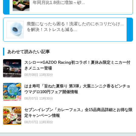
年同月比1.8倍に増加～砂...
廃盤になったら困る！洗濯したのにホコリだらけ…
を解決！ストレスも減る...
あわせて読みたい記事
スシロー×GAZOO Racing初コラボ！夏休み限定ミニカー付
きメニュー登場
08月08日 11時30分
はま寿司「旨ねた夏祭り 第3弾」大葉ニンニク香るビンチョ
ウマグロ100円フェア開催情報
08月07日 11時30分
セブン‐イレブン「カレーフェス」全15品商品詳細とお得な限
定キャンペーン情報
08月07日 11時30分