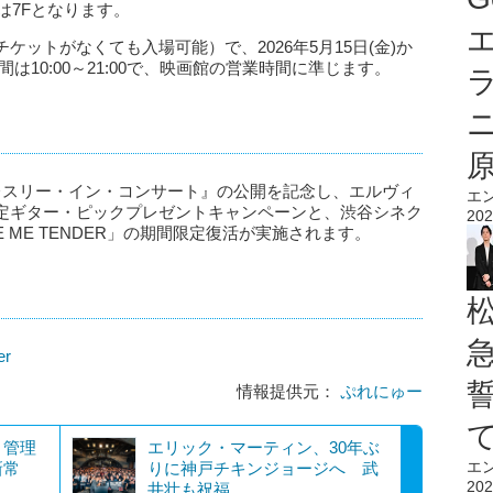
は7Fとなります。
エ
ットがなくても入場可能）で、2026年5月15日(金)か
間は10:00～21:00で、映画館の営業時間に準じます。
プレスリー・イン・コンサート』の公開を記念し、エルヴィ
エ
定ギター・ピックプレゼントキャンペーンと、渋谷シネク
202
 ME TENDER」の期間限定復活が実施されます。
er
情報提供元：
ぷれにゅー
」管理
エリック・マーティン、30年ぶ
エ
新常
りに神戸チキンジョージへ 武
202
井壮も祝福