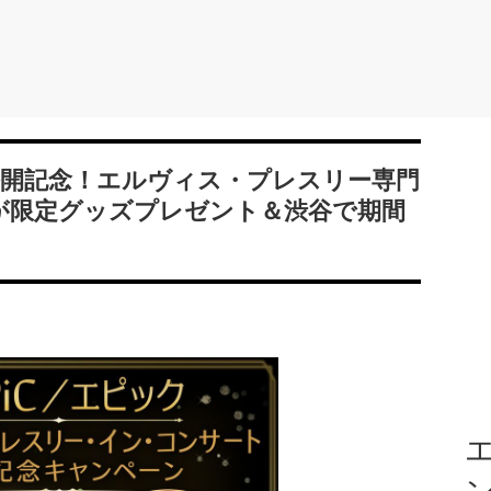
』公開記念！エルヴィス・プレスリー専門
ER」が限定グッズプレゼント＆渋谷で期間
エ