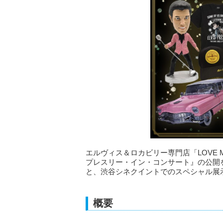
エルヴィス＆ロカビリー専門店「LOVE M
プレスリー・イン・コンサート』の公開
と、渋谷シネクイントでのスペシャル展示
概要