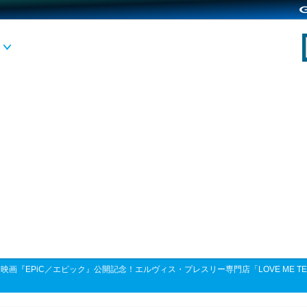
>
映画『EPiC／エピック』公開記念！エルヴィス・プレスリー専門店「LOVE ME 