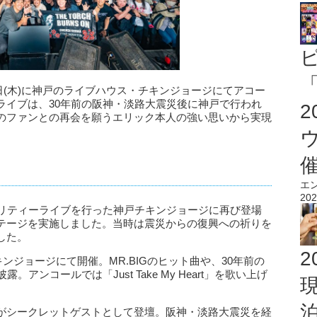
「
4日(木)に神戸のライブハウス・チキンジョージにてアコー
ライブは、30年前の阪神・淡路大震災後に神戸で行われ
のファンとの再会を願うエリック本人の強い思いから実現
エ
202
ャリティーライブを行った神戸チキンジョージに再び登場
テージを実施しました。当時は震災からの復興への祈りを
した。
2
チキンジョージにて開催。MR.BIGのヒット曲や、30年前の
アンコールでは「Just Take My Heart」を歌い上げ
がシークレットゲストとして登壇。阪神・淡路大震災を経