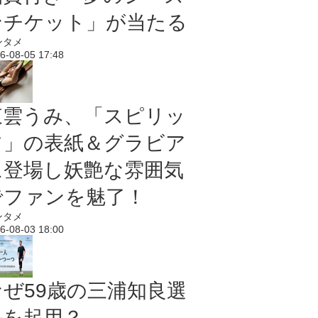
ンチケット」が当たる
ンタメ
6-08-05 17:48
東雲うみ、「スピリッ
ツ」の表紙＆グラビア
に登場し妖艶な雰囲気
でファンを魅了！
ンタメ
6-08-03 18:00
なぜ59歳の三浦知良選
手を起用？