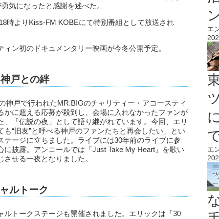
ブが勇気になったと感謝を述べた。
8時よりKiss-FM KOBEにて特別番組として放送され
エ
202
ティン初のドキュメンタリー映画が今冬公開予定。
く神戸との絆
後の神戸で行われたMR.BIGのチャリティー・アコースティ
るかに超える応募が殺到し、会場に入れなかったファンが
た、「伝説の夜」として語り継がれています。今回、エリ
ても“旧友”と呼べる神戸のファンたちと再会したい」とい
ステージに立ちました。ライブには30年前のライブに参
エ
。アンコールでは「Just Take My Heart」を歌い
202
じさせる一夜となりました。
ャルトーク
ャルトークステージも開催されました。エリックは「30