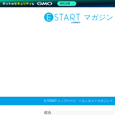
無料診断
マガジン
E START トップページ
>
エンタメ
>
マガジン
総合