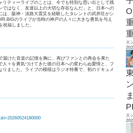
ャリティーライブのことは、今でも特別な思い出として残
ンではなく、友達以上の大切な存在なんだ」と、日本への
O
には、阪神・淡路大震災を経験したタレントの武井壮がシ
R.BIGのライブが当時の神戸の人々に大きな勇気を与え
を祝福しました。
エ
202
戸で届けた音楽の記憶を胸に、再びファンとの再会を果た
で人々を勇気づけてきた彼の日本への変わらぬ愛情と、フ
なりました。ライブの模様はラジオ特番で、初のドキュメ
エ
BE&t=20260524180000
202