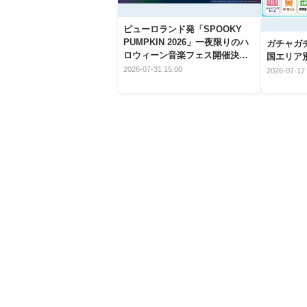
ピューロランド発「SPOOKY
PUMPKIN 2026」一夜限りのハ
ガチャガ
ロウィーン音楽フェス開催決
国エリア別
定！
2026-07-31 15:00
2026-07-17 