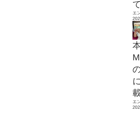
エ
202
M
エ
202