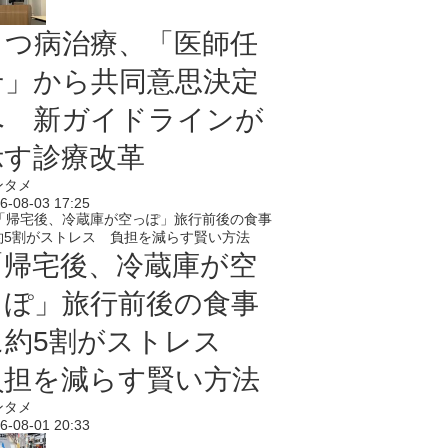
うつ病治療、「医師任
せ」から共同意思決定
へ 新ガイドラインが
示す診療改革
ンタメ
6-08-03 17:25
「帰宅後、冷蔵庫が空
っぽ」旅行前後の食事
に約5割がストレス
負担を減らす賢い方法
ンタメ
6-08-01 20:33