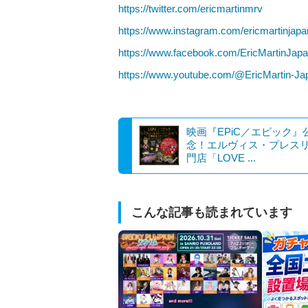
https://twitter.com/ericmartinmrv
https://www.instagram.com/ericmartinjapan
https://www.facebook.com/EricMartinJapan
https://www.youtube.com/@EricMartin-Ja
映画『EPiC／エピック』
念！エルヴィス・プレス
門店「LOVE ...
こんな記事も読まれています