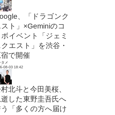
oogle、「ドラゴンク
スト」×Geminiのコ
ラボイベント「ジェミ
ニクエスト」を渋谷・
原宿で開催
ンタメ
6-08-03 18:42
松村北斗と今田美桜、
急逝した東野圭吾氏へ
誓う「多くの方へ届け