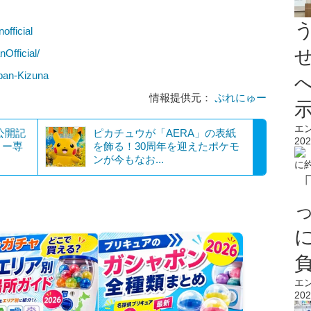
official
Official/
pan-Kizuna
情報提供元：
ぷれにゅー
エ
公開記
ピカチュウが「AERA」の表紙
202
リー専
を飾る！30周年を迎えたポケモ
ンが今もなお...
エ
202