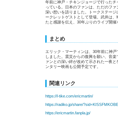
年前に神戸・チキンジョージで行ったチ
っている。日本のファンは、ただのファ
深い想いを語りました。トークステージ
ークレットゲストとして登場。武井は、M
たと感謝を伝え、30年ぶりのライブ開催
まとめ
エリック・マーティンは、30年前に神
しました。震災からの復興を願い、音楽
ァンとの深い絆が改めて示された一夜と
ンタリー映画も公開予定です。
関連リンク
https://l-tike.com/ericmartin/
https://radiko.jp/share/?sid=KISSFMKO
https://ericmartin.fanpla.jp/