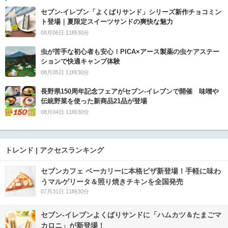
セブン‐イレブン「よくばりサンド」シリーズ新作チョコミン
ト登場｜夏限定スイーツサンドの爽快な魅力
08月06日 11時30分
虫が苦手な初心者も安心！PICA×アース製薬の虫ケアステー
ションで快適キャンプ体験
08月05日 11時30分
長野県150周年記念フェアがセブン-イレブンで開催 味噌や
伝統野菜を使った新商品21品が登場
08月04日 11時30分
トレンド | アクセスランキング
セブンカフェ ベーカリーに本格ピザ新登場！手軽に味わ
うマルゲリータ＆照り焼きチキンを全国発売
07月31日 11時30分
セブン‐イレブンよくばりサンドに「ハムカツ＆たまごマ
カロニ」が新登場！