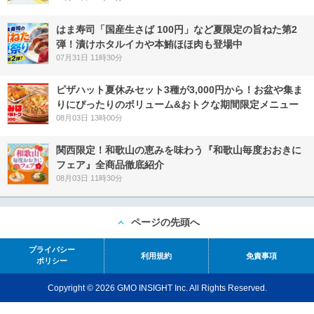
はま寿司「国産生さば 100円」など夏限定の旨ねた第2
弾！漬けホタルイカや本鮪ほほ肉も登場中
07月31日 11時30分
ピザハット夏休みセット3種が3,000円から！お盆や集ま
りにぴったりのボリューム&おトクな期間限定メニュー
08月03日 13時00分
関西限定！和歌山の恵みを味わう『和歌山毎度おおきに
フェア』全商品徹底紹介
08月03日 11時30分
ページの先頭へ
プライバシー
利用規約
免責事項
ポリシー
Copyright © 2026 GMO INSIGHT Inc. All Rights Reserved.