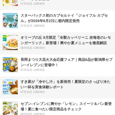
07月31日 11時30分
スターバックス初のカプセルトイ「ジョイフル カプセ
ル」が2026年8月2日に都内限定発売
07月31日 13時00分
オリーブの丘 8月限定「冷製カッペリーニ 赤海老のレモ
ンガーリック」新登場！爽やか夏メニューを徹底解説
08月01日 11時30分
長岡まつり大花火大会応援フェア｜商品6品が新潟県セブ
ン−イレブンに登場中！
07月31日 11時30分
すき家が「冷やし汁」を新発売！夏限定のさっぱり冷た
い一杯を実食体験レポート
07月31日 11時30分
セブン‐イレブンに爽やか「レモン」スイーツ＆パン新登
場！夏に食べたい限定商品をチェック
08月03日 11時30分