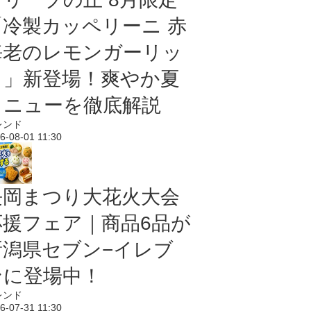
「冷製カッペリーニ 赤
海老のレモンガーリッ
ク」新登場！爽やか夏
メニューを徹底解説
レンド
6-08-01 11:30
長岡まつり大花火大会
応援フェア｜商品6品が
新潟県セブン−イレブ
ンに登場中！
レンド
6-07-31 11:30