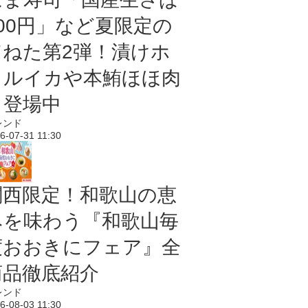
100円」など夏限定の
旨ねた第2弾！漬けホ
タルイカや本鮪ほほ肉
も登場中
レンド
6-07-31 11:30
関西限定！和歌山の恵
みを味わう『和歌山毎
度おおきにフェア』全
商品徹底紹介
レンド
6-08-03 11:30