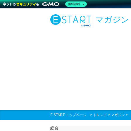
無料診断
マガジン
E START トップページ
>
トレンド
>
マガジン
総合