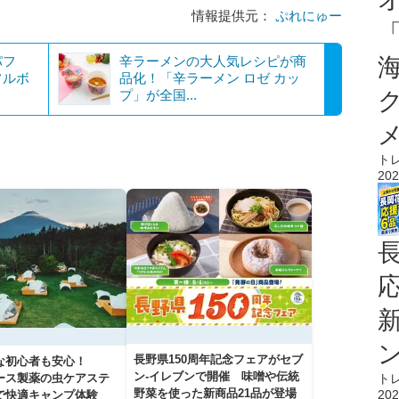
情報提供元：
ぷれにゅー
パフ
辛ラーメンの大人気レシピが商
フルボ
品化！「辛ラーメン ロゼ カッ
プ」が全国...
ト
202
長野県150周年記念フェアがセブ
な初心者も安心！
ン-イレブンで開催 味噌や伝統
ト
アース製薬の虫ケアステ
野菜を使った新商品21品が登場
202
で快適キャンプ体験