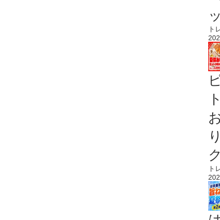
ト
202
ト
ト
202