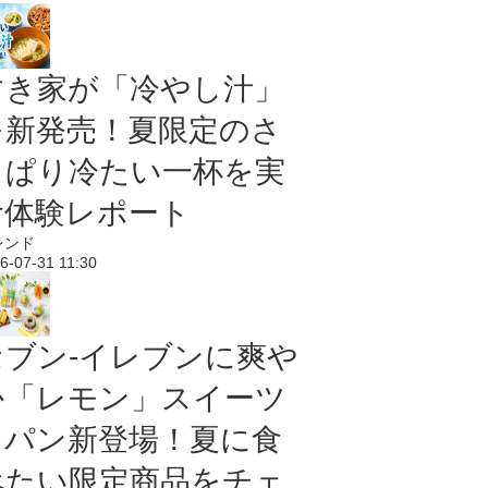
すき家が「冷やし汁」
を新発売！夏限定のさ
っぱり冷たい一杯を実
食体験レポート
レンド
6-07-31 11:30
セブン‐イレブンに爽や
か「レモン」スイーツ
＆パン新登場！夏に食
べたい限定商品をチェ