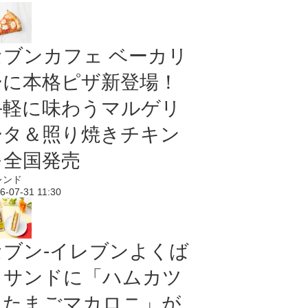
セブンカフェ ベーカリ
ーに本格ピザ新登場！
手軽に味わうマルゲリ
ータ＆照り焼きチキン
を全国発売
レンド
6-07-31 11:30
セブン‐イレブンよくば
りサンドに「ハムカツ
＆たまごマカロニ」が