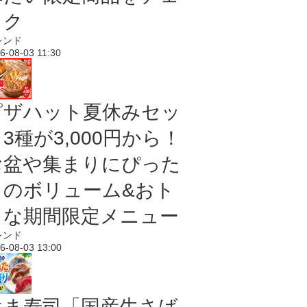
ック
レンド
6-08-03 11:30
ピザハット夏休みセッ
3種が3,000円から！
お盆や集まりにぴった
りのボリューム&おト
クな期間限定メニュー
レンド
6-08-03 13:00
はま寿司「国産生さば