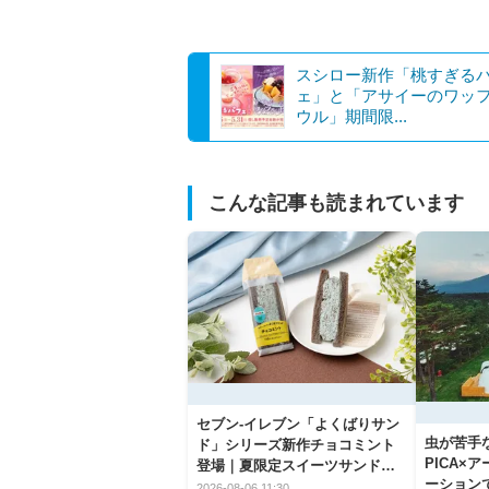
スシロー新作「桃すぎる
ェ」と「アサイーのワッ
ウル」期間限...
こんな記事も読まれています
セブン‐イレブン「よくばりサン
虫が苦手
ド」シリーズ新作チョコミント
PICA×
登場｜夏限定スイーツサンドの
ーション
爽快な魅力
2026-08-06 11:30