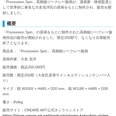
「Procession Spin」高精細ジークレー版画が、漫画家・映画監督と
して世界的に著名な大友克洋氏の原画をもとに制作され、販売を開
始しました。
概要
「Procession Spin」の原画をもとに制作された高精細ジークレー版
画作品の販売が開始されました。限定250部で、なくなり次第販売
終了となります。
商品名：「Procession Spin」 高精細ジークレー版画
原画作家：大友 克洋
販売価格：税込250,000円
販売数：限定250部（大友氏直筆サイン＆エディションナンバー入
り）
サイズ：額 W1055 × H465 × D20 mm、箱 W1180 × H485 × D30
mm
重さ：約4kg
販売サイト：CREARE ART公式オンラインストア
https://store.creare-art.net/products/otomo-katsuhiro-giclee