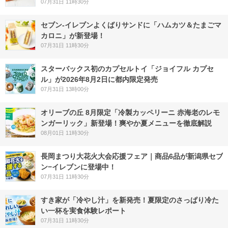
07月31日 11時30分
セブン‐イレブンよくばりサンドに「ハムカツ＆たまごマ
カロニ」が新登場！
07月31日 11時30分
スターバックス初のカプセルトイ「ジョイフル カプセ
ル」が2026年8月2日に都内限定発売
07月31日 13時00分
オリーブの丘 8月限定「冷製カッペリーニ 赤海老のレモ
ンガーリック」新登場！爽やか夏メニューを徹底解説
08月01日 11時30分
長岡まつり大花火大会応援フェア｜商品6品が新潟県セブ
ン−イレブンに登場中！
07月31日 11時30分
すき家が「冷やし汁」を新発売！夏限定のさっぱり冷た
い一杯を実食体験レポート
07月31日 11時30分