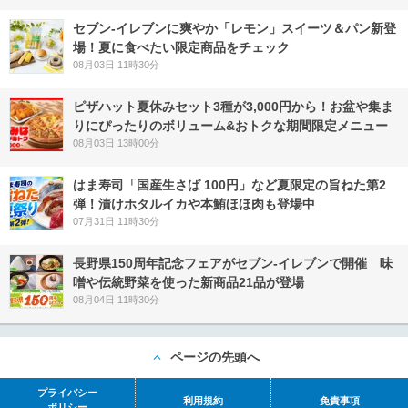
セブン‐イレブンに爽やか「レモン」スイーツ＆パン新登
場！夏に食べたい限定商品をチェック
08月03日 11時30分
ピザハット夏休みセット3種が3,000円から！お盆や集ま
りにぴったりのボリューム&おトクな期間限定メニュー
08月03日 13時00分
はま寿司「国産生さば 100円」など夏限定の旨ねた第2
弾！漬けホタルイカや本鮪ほほ肉も登場中
07月31日 11時30分
長野県150周年記念フェアがセブン-イレブンで開催 味
噌や伝統野菜を使った新商品21品が登場
08月04日 11時30分
ページの先頭へ
プライバシー
利用規約
免責事項
ポリシー