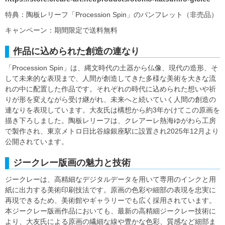
特典：陶板レリーフ「Procession Spin」のパンフレット（非売品）
キャンペーン：期間限定で送料無料
作品に込められた創造の連なり
「Procession Spin」は、縄文時代の土器から仏像、現代の造形、そ
して未来的な表現まで、人間が創造してきた多様な美術を大きな流
れの中に配置した作品です。それぞれの時代に込められた想いや祈
りが形を変えながら受け継がれ、未来へと続いていく人間の創造の
連なりを表現しています。大友氏は構想から約3年かけてこの原画を
描き下ろしました。陶板レリーフは、クレアーレ熱海ゆがわら工房
で製作され、東京メトロ日比谷線銀座駅に設置され2025年12月より
公開されています。
ジークレー版画の魅力と技術
ジークレーは、高精細なデジタルデータを用いて専用のインクと用
紙に出力する美術印刷技法です。原画の色彩や細部の表現を忠実に
再現できるため、美術館やギャラリーでも広く採用されています。
本ジークレー版画作品においても、最新の高精細ジークレー技術に
より、大友氏による原画の繊細な線や豊かな色彩、質感など細部ま