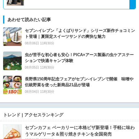
あわせて読みたい記事
セブン‐イレブン「よくばりサンド」シリーズ新作チョコミン
ト登場｜夏限定スイーツサンドの爽快な魅力
08月06日 11時30分
虫が苦手な初心者も安心！PICA×アース製薬の虫ケアステー
ションで快適キャンプ体験
08月05日 11時30分
長野県150周年記念フェアがセブン-イレブンで開催 味噌や
伝統野菜を使った新商品21品が登場
08月04日 11時30分
トレンド | アクセスランキング
セブンカフェ ベーカリーに本格ピザ新登場！手軽に味わ
うマルゲリータ＆照り焼きチキンを全国発売