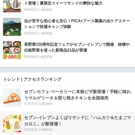
ト登場｜夏限定スイーツサンドの爽快な魅力
08月06日 11時30分
虫が苦手な初心者も安心！PICA×アース製薬の虫ケアステー
ションで快適キャンプ体験
08月05日 11時30分
長野県150周年記念フェアがセブン-イレブンで開催 味噌や
伝統野菜を使った新商品21品が登場
08月04日 11時30分
トレンド | アクセスランキング
セブンカフェ ベーカリーに本格ピザ新登場！手軽に味わ
うマルゲリータ＆照り焼きチキンを全国発売
07月31日 11時30分
セブン‐イレブンよくばりサンドに「ハムカツ＆たまごマ
カロニ」が新登場！
07月31日 11時30分