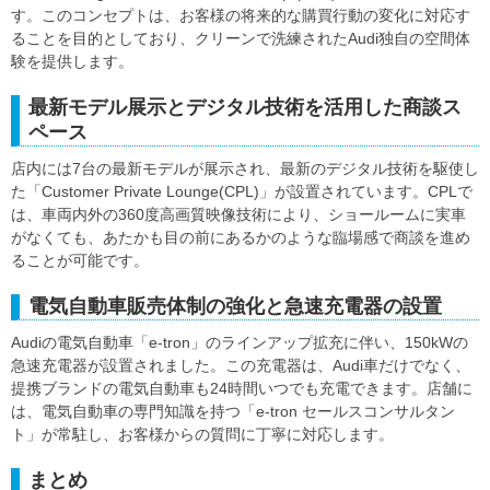
す。このコンセプトは、お客様の将来的な購買行動の変化に対応す
ることを目的としており、クリーンで洗練されたAudi独自の空間体
験を提供します。
最新モデル展示とデジタル技術を活用した商談ス
ペース
店内には7台の最新モデルが展示され、最新のデジタル技術を駆使し
た「Customer Private Lounge(CPL)」が設置されています。CPLで
は、車両内外の360度高画質映像技術により、ショールームに実車
がなくても、あたかも目の前にあるかのような臨場感で商談を進め
ることが可能です。
電気自動車販売体制の強化と急速充電器の設置
Audiの電気自動車「e-tron」のラインアップ拡充に伴い、150kWの
急速充電器が設置されました。この充電器は、Audi車だけでなく、
提携ブランドの電気自動車も24時間いつでも充電できます。店舗に
は、電気自動車の専門知識を持つ「e-tron セールスコンサルタン
ト」が常駐し、お客様からの質問に丁寧に対応します。
まとめ