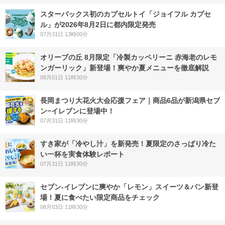
スターバックス初のカプセルトイ「ジョイフル カプセ
ル」が2026年8月2日に都内限定発売
07月31日 13時00分
オリーブの丘 8月限定「冷製カッペリーニ 赤海老のレモ
ンガーリック」新登場！爽やか夏メニューを徹底解説
08月01日 11時30分
長岡まつり大花火大会応援フェア｜商品6品が新潟県セブ
ン−イレブンに登場中！
07月31日 11時30分
すき家が「冷やし汁」を新発売！夏限定のさっぱり冷た
い一杯を実食体験レポート
07月31日 11時30分
セブン‐イレブンに爽やか「レモン」スイーツ＆パン新登
場！夏に食べたい限定商品をチェック
08月03日 11時30分