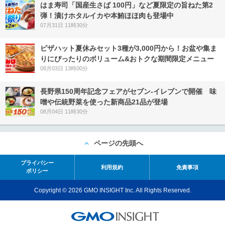
はま寿司「国産生さば 100円」など夏限定の旨ねた第2
弾！漬けホタルイカや本鮪ほほ肉も登場中
07月31日 11時30分
ピザハット夏休みセット3種が3,000円から！お盆や集ま
りにぴったりのボリューム&おトクな期間限定メニュー
08月03日 13時00分
長野県150周年記念フェアがセブン-イレブンで開催 味
噌や伝統野菜を使った新商品21品が登場
08月04日 11時30分
ページの先頭へ
プライバシー
利用規約
免責事項
ポリシー
Copyright © 2026 GMO INSIGHT Inc. All Rights Reserved.