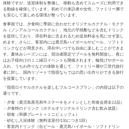
体験ですが、送迎体制を整備し、移動も含めてスムーズに利用でき
る動線を確保しています。初めての来訪者や女性、ファミリー層で
も安心して楽しめる環境が整っています。
食事面では、夕食時に季節に合わせたオリジナルカクテル・モクテ
ル（ノンアルコールカクテル）、地元の芋焼酎などを含むドリンク
を提供しており、滞在料金に含まれるため追加料金を気にせず楽し
めます。さらに、客室内には鹿児島ハイボールやビール、ソフトド
リンクなどが用意され、滞在中いつでも自由に楽しむことができま
す。夏休みシーズンには、宿泊者限定でプールを無料開放し、夜に
はお子様向けのミニ縁日イベントも開催されます。輪投げやボール
入れ、うちわ作りなどの体験を通じて、ファミリー層や三世代旅行
者に対し、国内リゾートで指宿ならではの思い出作りができる旅行
を提案しています。
「指宿ロイヤルホテルを楽しむフルコースプラン」の内容は以下の
通りです。
・夕食（鹿児島黒毛和牛ステーキをメインとした和食会席全12品）
・夕食時のドリンク（ホテルオリジナルドリンク含む飲み放題）
・朝食（和膳プレート＋ミニビュッフェ）
・砂むし入浴体験（無料送迎付/1泊につき1回）
・客室内ドリンク（缶ビール・鹿児島ハイボール・ソフトドリン