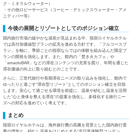
ク・ミネラルウォーター）
・その他ロビーサービス（コーヒー・デトックスウォーター・アメ
ニティバー等）
今後の展開とリゾートとしてのポジション確立
国内旅行市場の緩やかな成長が見込まれる中、指宿ロイヤルホテル
では高付加価値型プランの拡充を進める方針です。「フルコースプ
ラン」を軸に、季節ごとの指宿ならではの体験を組み込んだ限定プ
ランの開発を強化します。また、館内の「焚き火カフェ」や
「amaotoBAR」などの滞在コンテンツの充実を図り、年間を通じた
滞在価値の向上に取り組むとのことです。
さらに、三世代旅行や長期滞在ニーズの取り込みを強化し、館内で
ゆったりと過ごす“滞在型リゾート”としてのポジション確立を目指
します。安心して過ごせる環境を前提に、温泉や砂むし温泉を活用
した“心と身体を整える滞在”の提案を強化し、多様化する旅行ニー
ズへの対応を進めていく考えです。
まとめ
指宿ロイヤルホテルは、海外旅行費の高騰を背景とした国内旅行需
要の増加と、砂むし温泉をはじめとする“非日常体験型コンテン