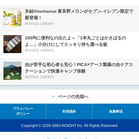
氷結®mottainai 富良野メロンがセブン‐イレブン限定で
新登場！
08月03日 11時30分
100均に便利なの出たよ～「1本丸ごとはかさばるの
よ…」小分けにしてスッキリ持ち運べる板
08月02日 11時00分
虫が苦手な初心者も安心！PICA×アース製薬の虫ケアス
テーションで快適キャンプ体験
08月05日 11時30分
ページの先頭へ
プライバシー
利用規約
免責事項
ポリシー
Copyright © 2026 GMO INSIGHT Inc. All Rights Reserved.