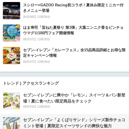
スシロー×GAZOO Racing初コラボ！夏休み限定ミニカー付
きメニュー登場
08月08日 11時30分
はま寿司「旨ねた夏祭り 第3弾」大葉ニンニク香るビンチョ
ウマグロ100円フェア開催情報
08月07日 11時30分
セブン‐イレブン「カレーフェス」全15品商品詳細とお得な限
定キャンペーン情報
08月07日 11時30分
トレンド | アクセスランキング
セブン‐イレブンに爽やか「レモン」スイーツ＆パン新登
場！夏に食べたい限定商品をチェック
08月03日 11時30分
セブン‐イレブン「よくばりサンド」シリーズ新作チョコ
ミント登場｜夏限定スイーツサンドの爽快な魅力