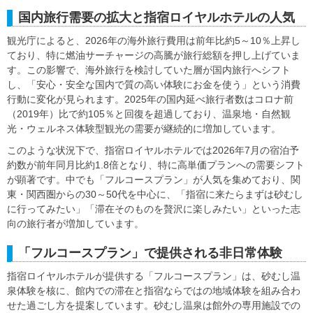
国内旅行需要の拡大と指宿ロイヤルホテルの人気
観光庁によると、2026年の海外旅行費用は前年比約5～10％上昇し
ており、特に燃油サーチャージの高騰が旅行総額を押し上げていま
す。この影響で、海外旅行を検討していた層が国内旅行へシフト
し、「安心・安全な国内で質の高い体験にお金を使う」という消費
行動に変化が見られます。2025年の国内延べ旅行者数はコロナ前
（2019年）比で約105％と回復を超過しており、温泉地・自然観
光・ウェルネス体験型観光の需要が継続的に増加しています。
このような状況下で、指宿ロイヤルホテルでは2026年7月の宿泊予
約数が前年同月比約1.8倍となり、特に高単価プランへの需要シフト
が顕著です。中でも「フルコースプラン」が人気を集めており、関
東・関西圏からの30～50代を中心に、「指宿に来たらまずは砂むし
に行ってみたい」「滞在そのものを贅沢に楽しみたい」といった志
向の旅行者が増加しています。
「フルコースプラン」で提供される非日常体験
指宿ロイヤルホテルが提供する「フルコースプラン」は、砂むし温
泉体験を核に、館内での滞在と指宿ならではの地域体験を組み合わ
せた過ごし方を提案しています。砂むし温泉は館外の専用施設での