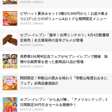
08月06日 11時30分
ピザハット夏休みセット3種が3,000円から！お盆や集ま
りにぴったりのボリューム&おトクな期間限定メニュー
08月03日 13時00分
セブン-イレブン「激辛！台湾ミンチカツ」8月4日数量限
定発売｜名古屋発祥の旨辛グルメが登場
08月03日 11時30分
長野県150周年記念フェアがセブン-イレブンで開催 味
噌や伝統野菜を使った新商品21品が登場
08月04日 11時30分
関西限定！和歌山の恵みを味わう『和歌山毎度おおきに
フェア』全商品徹底紹介
08月03日 11時30分
セブン‐イレブン「からあげ棒」「アメリカンドッグ」3
日間限定30円引きセールを開催中！
08月07日 11時30分