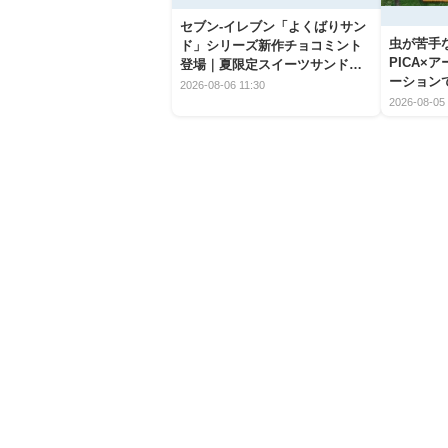
セブン‐イレブン「よくばりサン
虫が苦手
ド」シリーズ新作チョコミント
PICA×
登場｜夏限定スイーツサンドの
ーション
爽快な魅力
2026-08-06 11:30
2026-08-05 