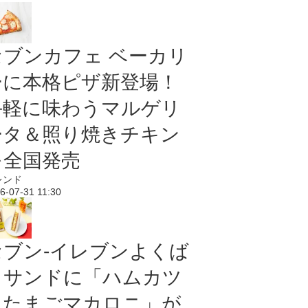
セブンカフェ ベーカリ
ーに本格ピザ新登場！
手軽に味わうマルゲリ
ータ＆照り焼きチキン
を全国発売
レンド
6-07-31 11:30
セブン‐イレブンよくば
りサンドに「ハムカツ
＆たまごマカロニ」が