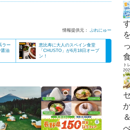
情報提供元：
ぷれにゅー
系ラー
恵比寿に大人のスペイン食堂
骨醤油
「CHUSTO」が6月18日オープ
ン！
ト
202