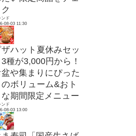
ック
レンド
6-08-03 11:30
ピザハット夏休みセッ
3種が3,000円から！
お盆や集まりにぴった
りのボリューム&おト
クな期間限定メニュー
レンド
6-08-03 13:00
はま寿司「国産生さば