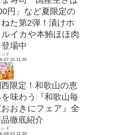
100円」など夏限定の
旨ねた第2弾！漬けホ
タルイカや本鮪ほほ肉
も登場中
レンド
6-07-31 11:30
関西限定！和歌山の恵
みを味わう『和歌山毎
度おおきにフェア』全
商品徹底紹介
レンド
6-08-03 11:30