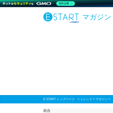
無料診断
マガジン
E START トップページ
>
トレンド
>
マガジン
総合