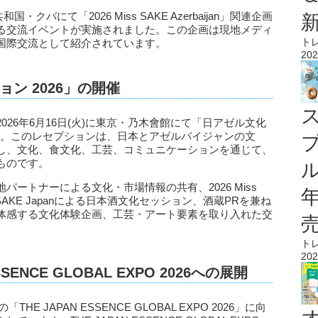
クバにて「2026 Miss SAKE Azerbaijan」関連企画
る交流イベントが実施されました。この企画は現地メディ
ト
国際交流として紹介されています。
202
ン 2026」の開催
26年6月16日(火)に東京・乃木會館にて「日アゼル文化
ます。このレセプションは、日本とアゼルバイジャンの文
し、文化、食文化、工芸、コミュニケーションを通じて、
ものです。
ル
ートナーによる文化・市場情報の共有、2026 Miss
iss SAKE Japanによる日本酒文化セッション、酒蔵PRを兼ね
体感する文化体験企画、工芸・アート要素を取り入れた交
ト
202
SENCE GLOBAL EXPO 2026への展開
E JAPAN ESSENCE GLOBAL EXPO 2026」に向