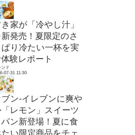
すき家が「冷やし汁」
を新発売！夏限定のさ
っぱり冷たい一杯を実
食体験レポート
レンド
6-07-31 11:30
セブン‐イレブンに爽や
か「レモン」スイーツ
＆パン新登場！夏に食
べたい限定商品をチェ