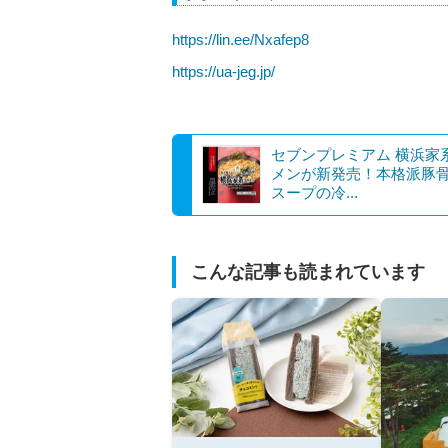
https://lin.ee/Nxafep8
https://ua-jeg.jp/
セブンプレミアム 横浜家
メンが新発売！本格派豚
スープの冷...
こんな記事も読まれています