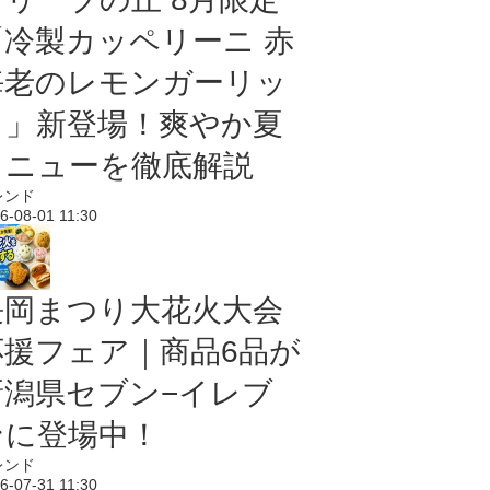
「冷製カッペリーニ 赤
海老のレモンガーリッ
ク」新登場！爽やか夏
メニューを徹底解説
レンド
6-08-01 11:30
長岡まつり大花火大会
応援フェア｜商品6品が
新潟県セブン−イレブ
ンに登場中！
レンド
6-07-31 11:30