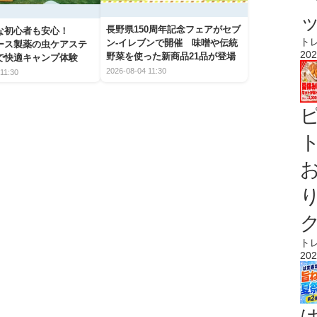
長野県150周年記念フェアがセブ
な初心者も安心！
ト
ン-イレブンで開催 味噌や伝統
アース製薬の虫ケアステ
202
野菜を使った新商品21品が登場
で快適キャンプ体験
2026-08-04 11:30
11:30
ト
ト
202