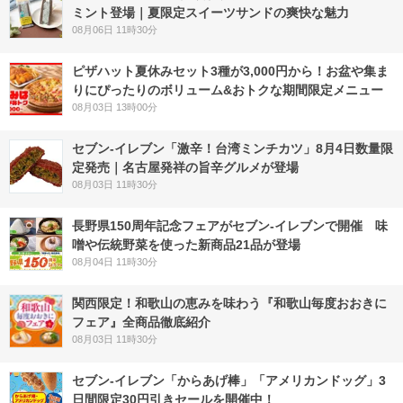
ミント登場｜夏限定スイーツサンドの爽快な魅力
08月06日 11時30分
ピザハット夏休みセット3種が3,000円から！お盆や集ま
りにぴったりのボリューム&おトクな期間限定メニュー
08月03日 13時00分
セブン-イレブン「激辛！台湾ミンチカツ」8月4日数量限
定発売｜名古屋発祥の旨辛グルメが登場
08月03日 11時30分
長野県150周年記念フェアがセブン-イレブンで開催 味
噌や伝統野菜を使った新商品21品が登場
08月04日 11時30分
関西限定！和歌山の恵みを味わう『和歌山毎度おおきに
フェア』全商品徹底紹介
08月03日 11時30分
セブン‐イレブン「からあげ棒」「アメリカンドッグ」3
日間限定30円引きセールを開催中！