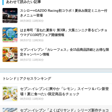
あわせて読みたい記事
スシロー×GAZOO Racing初コラボ！夏休み限定ミニカー付
きメニュー登場
08月08日 11時30分
はま寿司「旨ねた夏祭り 第3弾」大葉ニンニク香るビンチョ
ウマグロ100円フェア開催情報
08月07日 11時30分
セブン‐イレブン「カレーフェス」全15品商品詳細とお得な限
定キャンペーン情報
08月07日 11時30分
トレンド | アクセスランキング
セブン‐イレブンに爽やか「レモン」スイーツ＆パン新登
場！夏に食べたい限定商品をチェック
08月03日 11時30分
セブン‐イレブン「よくばりサンド」シリーズ新作チョコ