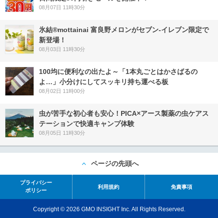
08月07日 11時30分
氷結®mottainai 富良野メロンがセブン‐イレブン限定で
新登場！
08月03日 11時30分
100均に便利なの出たよ～「1本丸ごとはかさばるの
よ…」小分けにしてスッキリ持ち運べる板
08月02日 11時00分
虫が苦手な初心者も安心！PICA×アース製薬の虫ケアス
テーションで快適キャンプ体験
08月05日 11時30分
ページの先頭へ
プライバシー
利用規約
免責事項
ポリシー
Copyright © 2026 GMO INSIGHT Inc. All Rights Reserved.