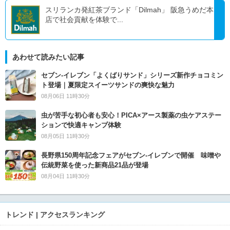
スリランカ発紅茶ブランド「Dilmah」 阪急うめだ本
店で社会貢献を体験で...
あわせて読みたい記事
セブン‐イレブン「よくばりサンド」シリーズ新作チョコミン
ト登場｜夏限定スイーツサンドの爽快な魅力
08月06日 11時30分
虫が苦手な初心者も安心！PICA×アース製薬の虫ケアステー
ションで快適キャンプ体験
08月05日 11時30分
長野県150周年記念フェアがセブン-イレブンで開催 味噌や
伝統野菜を使った新商品21品が登場
08月04日 11時30分
トレンド | アクセスランキング