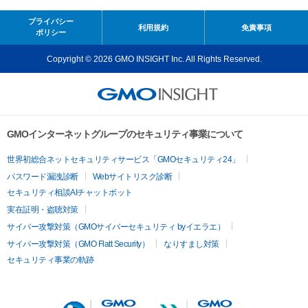
プライバシー
利用規約
免責事項
ポリシー
Copyright © 2026 GMO INSIGHT Inc. All Rights Reserved.
GMOインターネットグループのセキュリティ事業について
世界初総合ネットセキュリティサービス「GMOセキュリティ24」
パスワード漏洩診断
Webサイトリスク診断
セキュリティ相談AIチャットボット
実在証明・盗聴対策
サイバー攻撃対策（GMOサイバーセキュリティ byイエラエ）
サイバー攻撃対策（GMO Flatt Security）
なりすまし対策
セキュリティ事業の軌跡