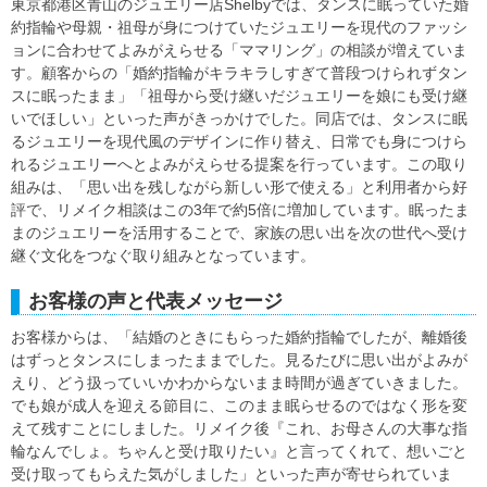
東京都港区青山のジュエリー店Shelbyでは、タンスに眠っていた婚
約指輪や母親・祖母が身につけていたジュエリーを現代のファッシ
ョンに合わせてよみがえらせる「ママリング」の相談が増えていま
す。顧客からの「婚約指輪がキラキラしすぎて普段つけられずタン
スに眠ったまま」「祖母から受け継いだジュエリーを娘にも受け継
いでほしい」といった声がきっかけでした。同店では、タンスに眠
るジュエリーを現代風のデザインに作り替え、日常でも身につけら
れるジュエリーへとよみがえらせる提案を行っています。この取り
組みは、「思い出を残しながら新しい形で使える」と利用者から好
評で、リメイク相談はこの3年で約5倍に増加しています。眠ったま
まのジュエリーを活用することで、家族の思い出を次の世代へ受け
継ぐ文化をつなぐ取り組みとなっています。
お客様の声と代表メッセージ
お客様からは、「結婚のときにもらった婚約指輪でしたが、離婚後
はずっとタンスにしまったままでした。見るたびに思い出がよみが
えり、どう扱っていいかわからないまま時間が過ぎていきました。
でも娘が成人を迎える節目に、このまま眠らせるのではなく形を変
えて残すことにしました。リメイク後『これ、お母さんの大事な指
輪なんでしょ。ちゃんと受け取りたい』と言ってくれて、想いごと
受け取ってもらえた気がしました」といった声が寄せられていま