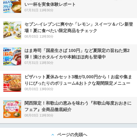
い一杯を実食体験レポート
07月31日 11時30分
セブン‐イレブンに爽やか「レモン」スイーツ＆パン新登
場！夏に食べたい限定商品をチェック
08月03日 11時30分
はま寿司「国産生さば 100円」など夏限定の旨ねた第2
弾！漬けホタルイカや本鮪ほほ肉も登場中
07月31日 11時30分
ピザハット夏休みセット3種が3,000円から！お盆や集ま
りにぴったりのボリューム&おトクな期間限定メニュー
08月03日 13時00分
関西限定！和歌山の恵みを味わう『和歌山毎度おおきに
フェア』全商品徹底紹介
08月03日 11時30分
ページの先頭へ