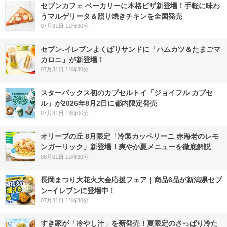
セブンカフェ ベーカリーに本格ピザ新登場！手軽に味わ
うマルゲリータ＆照り焼きチキンを全国発売
07月31日 11時30分
セブン‐イレブンよくばりサンドに「ハムカツ＆たまごマ
カロニ」が新登場！
07月31日 11時30分
スターバックス初のカプセルトイ「ジョイフル カプセ
ル」が2026年8月2日に都内限定発売
07月31日 13時00分
オリーブの丘 8月限定「冷製カッペリーニ 赤海老のレモ
ンガーリック」新登場！爽やか夏メニューを徹底解説
08月01日 11時30分
長岡まつり大花火大会応援フェア｜商品6品が新潟県セブ
ン−イレブンに登場中！
07月31日 11時30分
すき家が「冷やし汁」を新発売！夏限定のさっぱり冷た