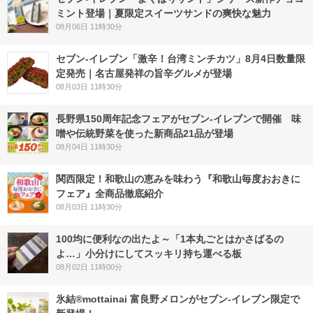
ミント登場｜夏限定スイーツサンドの爽快な魅力
08月06日 11時30分
セブン-イレブン「激辛！台湾ミンチカツ」8月4日数量限
定発売｜名古屋発祥の旨辛グルメが登場
08月03日 11時30分
長野県150周年記念フェアがセブン-イレブンで開催 味
噌や伝統野菜を使った新商品21品が登場
08月04日 11時30分
関西限定！和歌山の恵みを味わう『和歌山毎度おおきに
フェア』全商品徹底紹介
08月03日 11時30分
100均に便利なの出たよ～「1本丸ごとはかさばるの
よ…」小分けにしてスッキリ持ち運べる板
08月02日 11時00分
氷結®mottainai 富良野メロンがセブン‐イレブン限定で