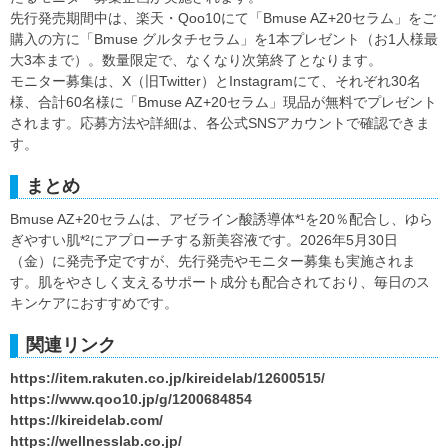
先行発売期間中は、楽天・Qoo10にて「Bmuse AZ+20セラム」をご
購入の方に「Bmuse グルタチセラム」を1本プレゼント（お1人様最
大3本まで）。数量限定で、なくなり次第終了となります。
モニター募集は、X（旧Twitter）とInstagramにて、それぞれ30名
様、合計60名様に「Bmuse AZ+20セラム」現品が無料でプレゼント
されます。応募方法や詳細は、各公式SNSアカウントで確認できま
す。
まとめ
Bmuse AZ+20セラムは、アゼライン酸誘導体*¹を20％配合し、ゆら
ぎやすい肌*²にアプローチする新美容液です。2026年5月30日
（金）に発売予定ですが、先行発売やモニター募集も実施されま
す。肌をやさしく支えるサポート成分も配合されており、毎日のス
キンケアにおすすめです。
関連リンク
https://item.rakuten.co.jp/kireidelab/12600515/
https://www.qoo10.jp/g/1200684854
https://kireidelab.com/
https://wellnesslab.co.jp/