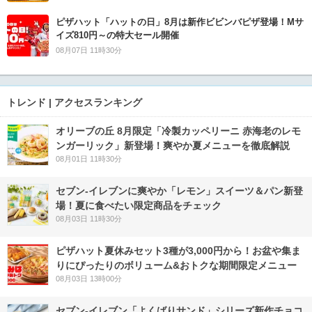
ピザハット「ハットの日」8月は新作ビビンバピザ登場！Mサ
イズ810円～の特大セール開催
08月07日 11時30分
トレンド | アクセスランキング
オリーブの丘 8月限定「冷製カッペリーニ 赤海老のレモ
ンガーリック」新登場！爽やか夏メニューを徹底解説
08月01日 11時30分
セブン‐イレブンに爽やか「レモン」スイーツ＆パン新登
場！夏に食べたい限定商品をチェック
08月03日 11時30分
ピザハット夏休みセット3種が3,000円から！お盆や集ま
りにぴったりのボリューム&おトクな期間限定メニュー
08月03日 13時00分
セブン‐イレブン「よくばりサンド」シリーズ新作チョコ