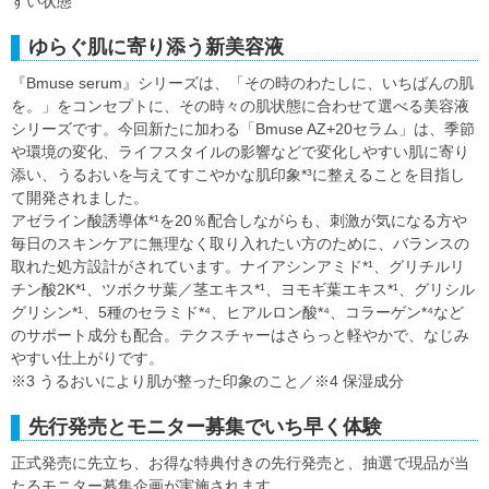
すい状態
ゆらぐ肌に寄り添う新美容液
『Bmuse serum』シリーズは、「その時のわたしに、いちばんの肌
を。」をコンセプトに、その時々の肌状態に合わせて選べる美容液
シリーズです。今回新たに加わる「Bmuse AZ+20セラム」は、季節
や環境の変化、ライフスタイルの影響などで変化しやすい肌に寄り
添い、うるおいを与えてすこやかな肌印象*³に整えることを目指し
て開発されました。
アゼライン酸誘導体*¹を20％配合しながらも、刺激が気になる方や
毎日のスキンケアに無理なく取り入れたい方のために、バランスの
取れた処方設計がされています。ナイアシンアミド*¹、グリチルリ
チン酸2K*¹、ツボクサ葉／茎エキス*¹、ヨモギ葉エキス*¹、グリシル
グリシン*¹、5種のセラミド*⁴、ヒアルロン酸*⁴、コラーゲン*⁴など
のサポート成分も配合。テクスチャーはさらっと軽やかで、なじみ
やすい仕上がりです。
※3 うるおいにより肌が整った印象のこと／※4 保湿成分
先行発売とモニター募集でいち早く体験
正式発売に先立ち、お得な特典付きの先行発売と、抽選で現品が当
たるモニター募集企画が実施されます。