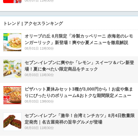
08月07日 11時30分
トレンド | アクセスランキング
オリーブの丘 8月限定「冷製カッペリーニ 赤海老のレモ
ンガーリック」新登場！爽やか夏メニューを徹底解説
08月01日 11時30分
セブン‐イレブンに爽やか「レモン」スイーツ＆パン新登
場！夏に食べたい限定商品をチェック
08月03日 11時30分
ピザハット夏休みセット3種が3,000円から！お盆や集ま
りにぴったりのボリューム&おトクな期間限定メニュー
08月03日 13時00分
セブン-イレブン「激辛！台湾ミンチカツ」8月4日数量限
定発売｜名古屋発祥の旨辛グルメが登場
08月03日 11時30分