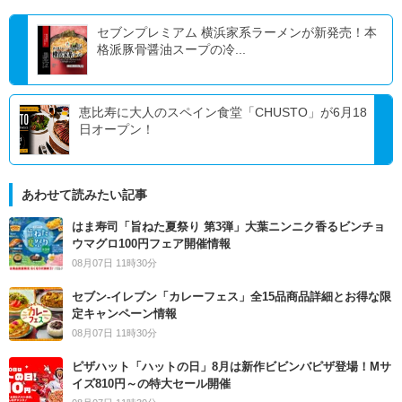
セブンプレミアム 横浜家系ラーメンが新発売！本
格派豚骨醤油スープの冷...
恵比寿に大人のスペイン食堂「CHUSTO」が6月18
日オープン！
あわせて読みたい記事
はま寿司「旨ねた夏祭り 第3弾」大葉ニンニク香るビンチョ
ウマグロ100円フェア開催情報
08月07日 11時30分
セブン‐イレブン「カレーフェス」全15品商品詳細とお得な限
定キャンペーン情報
08月07日 11時30分
ピザハット「ハットの日」8月は新作ビビンバピザ登場！Mサ
イズ810円～の特大セール開催