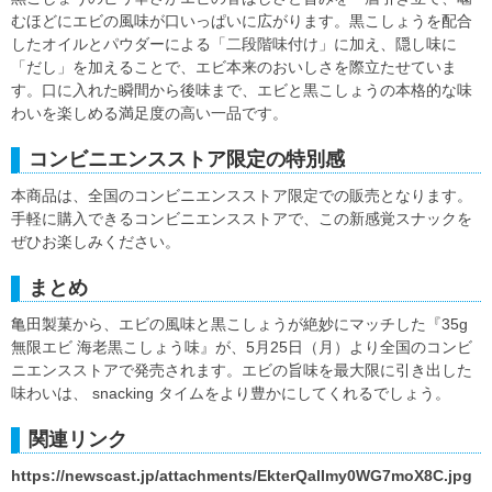
むほどにエビの風味が口いっぱいに広がります。黒こしょうを配合
したオイルとパウダーによる「二段階味付け」に加え、隠し味に
「だし」を加えることで、エビ本来のおいしさを際立たせていま
す。口に入れた瞬間から後味まで、エビと黒こしょうの本格的な味
わいを楽しめる満足度の高い一品です。
コンビニエンスストア限定の特別感
本商品は、全国のコンビニエンスストア限定での販売となります。
手軽に購入できるコンビニエンスストアで、この新感覚スナックを
ぜひお楽しみください。
まとめ
亀田製菓から、エビの風味と黒こしょうが絶妙にマッチした『35g
無限エビ 海老黒こしょう味』が、5月25日（月）より全国のコンビ
ニエンスストアで発売されます。エビの旨味を最大限に引き出した
味わいは、 snacking タイムをより豊かにしてくれるでしょう。
関連リンク
https://newscast.jp/attachments/EkterQalImy0WG7moX8C.jpg