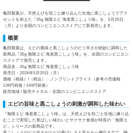
亀田製菓が、天然えびを殻ごと練り込んだ生地に黒こしょうでアク
セントを加えた『35g 無限エビ 海老黒こしょう味』を、5月25日
（月）より全国のコンビニエンスストアにて新発売します。
概要
亀田製菓は、エビの風味と黒こしょうのピリ辛さが絶妙に調和した
新商品『35g 無限エビ 海老黒こしょう味』を、全国のコンビニエン
スストアで発売します。
商品名：35g 無限エビ 海老黒こしょう味
発売日：2026年5月25日（月）
価格（税抜）/（税込）：ノンプリントプライス（参考小売価格
138円前後 / 149円前後）
販売地域 / 販売チャネル：全国のコンビニエンスストア
エビの旨味と黒こしょうの刺激が調和した味わい
『無限エビ 海老黒こしょう味』は、天然えびを殻ごと生地に練り込
むことで実現した香ばしい味わいとサクサク食感が特長の「無限エ
ビ」シリーズの新商品です。
黒こしょうのピリ辛さがエビの香ばしさと旨みを一層引き立て、噛