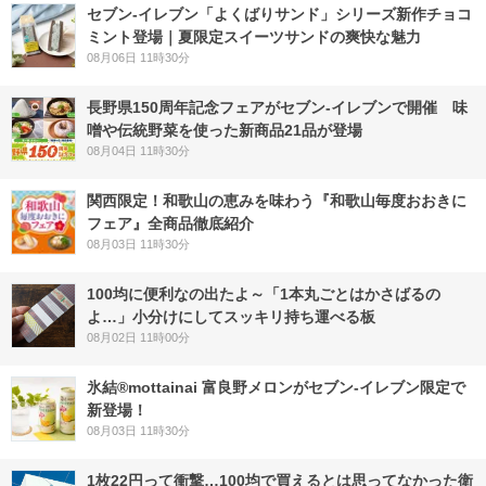
セブン‐イレブン「よくばりサンド」シリーズ新作チョコ
ミント登場｜夏限定スイーツサンドの爽快な魅力
08月06日 11時30分
長野県150周年記念フェアがセブン-イレブンで開催 味
噌や伝統野菜を使った新商品21品が登場
08月04日 11時30分
関西限定！和歌山の恵みを味わう『和歌山毎度おおきに
フェア』全商品徹底紹介
08月03日 11時30分
100均に便利なの出たよ～「1本丸ごとはかさばるの
よ…」小分けにしてスッキリ持ち運べる板
08月02日 11時00分
氷結®mottainai 富良野メロンがセブン‐イレブン限定で
新登場！
08月03日 11時30分
1枚22円って衝撃…100均で買えるとは思ってなかった衛