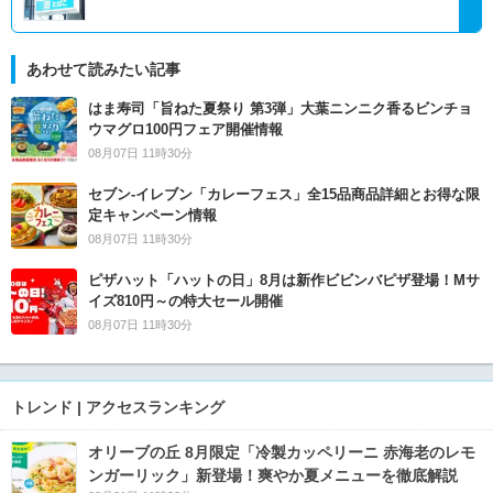
あわせて読みたい記事
はま寿司「旨ねた夏祭り 第3弾」大葉ニンニク香るビンチョ
ウマグロ100円フェア開催情報
08月07日 11時30分
セブン‐イレブン「カレーフェス」全15品商品詳細とお得な限
定キャンペーン情報
08月07日 11時30分
ピザハット「ハットの日」8月は新作ビビンバピザ登場！Mサ
イズ810円～の特大セール開催
08月07日 11時30分
トレンド | アクセスランキング
オリーブの丘 8月限定「冷製カッペリーニ 赤海老のレモ
ンガーリック」新登場！爽やか夏メニューを徹底解説