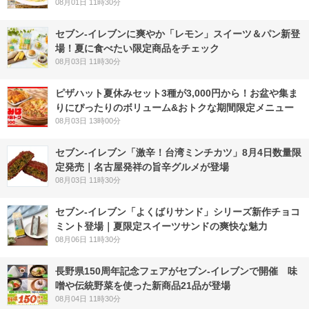
08月01日 11時30分
セブン‐イレブンに爽やか「レモン」スイーツ＆パン新登
場！夏に食べたい限定商品をチェック
08月03日 11時30分
ピザハット夏休みセット3種が3,000円から！お盆や集ま
りにぴったりのボリューム&おトクな期間限定メニュー
08月03日 13時00分
セブン-イレブン「激辛！台湾ミンチカツ」8月4日数量限
定発売｜名古屋発祥の旨辛グルメが登場
08月03日 11時30分
セブン‐イレブン「よくばりサンド」シリーズ新作チョコ
ミント登場｜夏限定スイーツサンドの爽快な魅力
08月06日 11時30分
長野県150周年記念フェアがセブン-イレブンで開催 味
噌や伝統野菜を使った新商品21品が登場
08月04日 11時30分