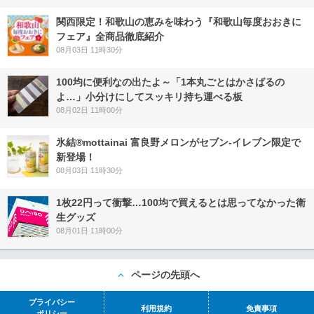
関西限定！和歌山の恵みを味わう『和歌山毎度おおきに
フェア』全商品徹底紹介
08月03日 11時30分
100均に便利なの出たよ～「1本丸ごとはかさばるの
よ…」小分けにしてスッキリ持ち運べる板
08月02日 11時00分
氷結®mottainai 富良野メロンがセブン‐イレブン限定で
新登場！
08月03日 11時30分
1枚22円って衝撃…100均で買えるとは思ってなかった衛
生グッズ
08月01日 11時00分
ページの先頭へ
プライバシー
利用規約
免責事項
ポリシー