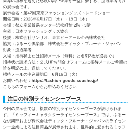
業界の垣根を越えた感度の高い企業が一堂に会する、流通業者向け
の展示会です。
展示会名：第42回東京ファッショングッズトレードショー
開催日時：2026年6月17日（水）・18日（木）
会場：都立産業貿易センター浜松町館 2階・3階
主催：日本ファッショングッズ協会
後援：株式会社サンリオ、東京ピーアール企画株式会社
協賛：ぶるーな倶楽部、株式会社ディック・ブルーナ・ジャパン
対象：流通業者
入場：招待状または招待メール（無料）と名刺2枚が必要です
招待状の請求方法：公式HPお問合せフォームに招待メールご希望の
旨を明記の上、送信してください。
招待メールの申込締切日：6月16日（火）
お問い合わせ：
https://fashion-goods.sousho.jp/
こちらのフォームからお申込みください
注目の特別ライセンシーブース
今回の展示会では、複数の特別ライセンシーブースが設けられま
す。「ミッフィーキャラクターライセンシーブース」では、ぶるー
な倶楽部および株式会社ディック・ブルーナ・ジャパンのライセン
シー企業による注目商品が展示されます。世界的に愛されるミッフ