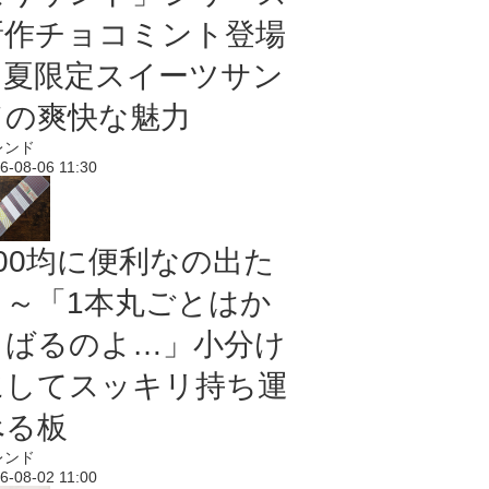
新作チョコミント登場
｜夏限定スイーツサン
ドの爽快な魅力
レンド
6-08-06 11:30
100均に便利なの出た
よ～「1本丸ごとはか
さばるのよ…」小分け
にしてスッキリ持ち運
べる板
レンド
6-08-02 11:00