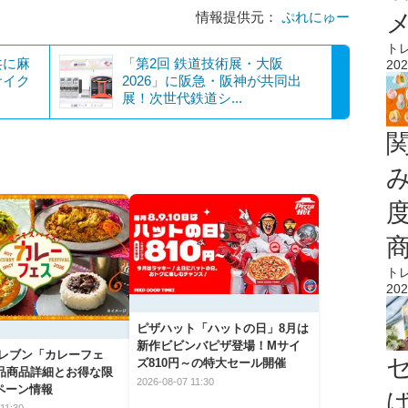
情報提供元：
ぷれにゅー
ト
共に麻
「第2回 鉄道技術展・大阪
202
サイク
2026」に阪急・阪神が共同出
展！次世代鉄道シ...
ト
202
ピザハット「ハットの日」8月は
新作ビビンバピザ登場！Mサイ
イレブン「カレーフェ
ズ810円～の特大セール開催
5品商品詳細とお得な限
2026-08-07 11:30
ペーン情報