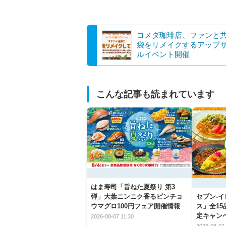
コメダ珈琲店、ファンと
袋をリメイクするアップ
ルイベント開催
こんな記事も読まれています
はま寿司「旨ねた夏祭り 第3
弾」大葉ニンニク香るビンチョ
セブン‐
ウマグロ100円フェア開催情報
ス」全1
定キャン
2026-08-07 11:30