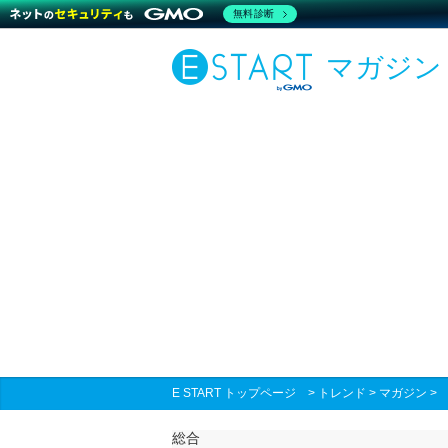
無料診断
マガジン
E START トップページ
>
トレンド
>
マガジン
総合