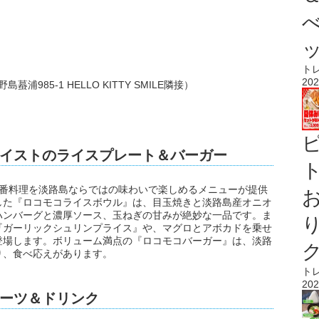
ト
202
島蟇浦985-1 HELLO KITTY SMILE隣接）
）
イストのライスプレート＆バーガー
ト
定番料理を淡路島ならではの味わいで楽しめるメニューが提供
した『ロコモコライスボウル』は、目玉焼きと淡路島産オニオ
ハンバーグと濃厚ソース、玉ねぎの甘みが絶妙な一品です。ま
『ガーリックシュリンプライス』や、マグロとアボカドを乗せ
登場します。ボリューム満点の『ロコモコバーガー』は、淡路
り、食べ応えがあります。
ト
202
ーツ＆ドリンク