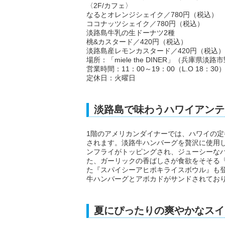
〈2F/カフェ〉
なるとオレンジシェイク／780円（税込）
ココナッツシェイク／780円（税込）
淡路島牛乳の生ドーナツ2種
桃&カスタード／420円（税込）
淡路島産レモンカスタード／420円（税込）
場所：「miele the DINER」（兵庫県淡路市野
営業時間：11：00～19：00（L.O 18：30
定休日：火曜日
淡路島で味わうハワイアンテ
1階のアメリカンダイナーでは、ハワイの
されます。淡路牛ハンバーグを贅沢に使用
ンフライがトッピングされ、ジューシーな
た、ガーリックの香ばしさが食欲をそそる
た『スパイシーアヒポキライスボウル』も
牛ハンバーグとアボカドがサンドされてお
夏にぴったりの爽やかなスイ