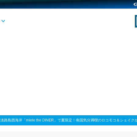
>
淡路島西海岸「miele the DINER」で夏限定！南国気分満喫のロコモコ＆シェイク