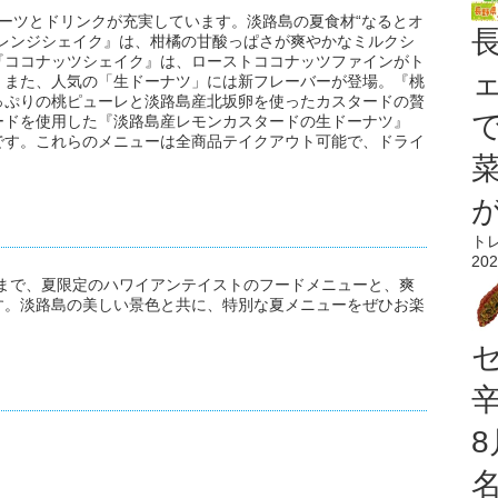
ーツとドリンクが充実しています。淡路島の夏食材“なるとオ
オレンジシェイク』は、柑橘の甘酸っぱさが爽やかなミルクシ
『ココナッツシェイク』は、ローストココナッツファインがト
。また、人気の「生ドーナツ」には新フレーバーが登場。『桃
っぷりの桃ピューレと淡路島産北坂卵を使ったカスタードの贅
ードを使用した『淡路島産レモンカスタードの生ドーナツ』
です。これらのメニューは全商品テイクアウト可能で、ドライ
ト
202
ら8月31日まで、夏限定のハワイアンテイストのフードメニューと、爽
す。淡路島の美しい景色と共に、特別な夏メニューをぜひお楽