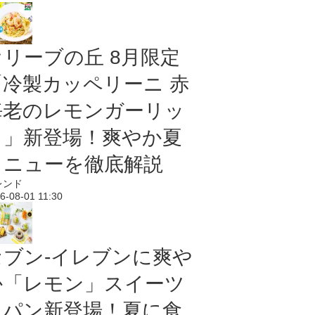
オリーブの丘 8月限定
「冷製カッペリーニ 赤
海老のレモンガーリッ
ク」新登場！爽やか夏
メニューを徹底解説
レンド
6-08-01 11:30
セブン‐イレブンに爽や
か「レモン」スイーツ
＆パン新登場！夏に食