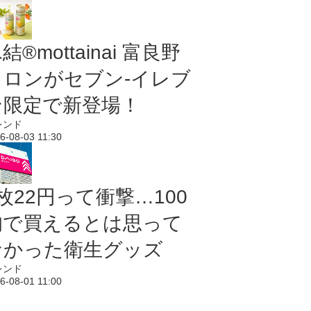
結®mottainai 富良野
メロンがセブン‐イレブ
ン限定で新登場！
レンド
6-08-03 11:30
枚22円って衝撃…100
均で買えるとは思って
なかった衛生グッズ
レンド
6-08-01 11:00