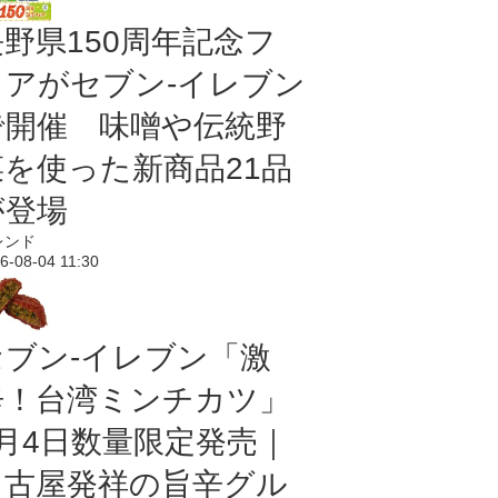
長野県150周年記念フ
ェアがセブン-イレブン
で開催 味噌や伝統野
菜を使った新商品21品
が登場
レンド
6-08-04 11:30
セブン-イレブン「激
辛！台湾ミンチカツ」
8月4日数量限定発売｜
名古屋発祥の旨辛グル