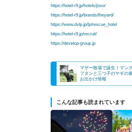
https://hotel-r9.jp/hotels/joso/
https://hotel-r9.jp/brands/theyard/
https://www.dvlp.jp/lp/rescue_hotel
https://hotel-r9.jp/recruit/
https://develop-group.jp
マザー牧場で誕生！マン
フタンと三つ子のヤギの
お出かけ情報
こんな記事も読まれています