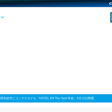
県常総市にコンテナホテル「HOTEL R9 The Yard 常総」6月15日開業