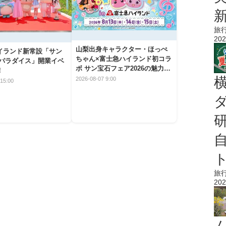
旅
202
山梨出身キャラクター・ほっぺ
イランド新常設「サン
ちゃん×富士急ハイランド初コラ
 パラダイス」開業イベ
ボ サン宝石フェア2026の魅力と
！
楽しみ方
2026-08-07 9:00
15:00
旅
202