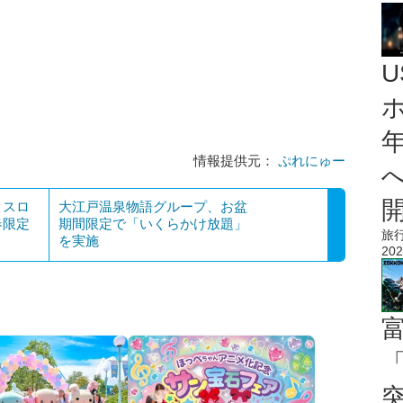
情報提供元：
ぷれにゅー
クスロ
大江戸温泉物語グループ、お盆
春限定
期間限定で「いくらかけ放題」
旅
を実施
202
「