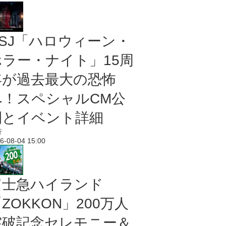
USJ「ハロウィーン・
ホラー・ナイト」15周
年が過去最大の恐怖
へ！スペシャルCM公
開とイベント詳細
行
6-08-04 15:00
富士急ハイランド
ZOKKON」200万人
突破記念セレモニー＆