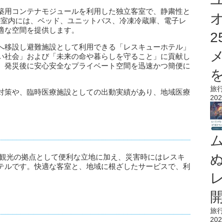
ーズは、建築用コンテナモジュールを利用した独立客室で、静粛性と
の室内には、ベッド、ユニットバス、冷凍冷蔵庫、電子レ
適な空間を提供します。
へ移設し避難施設として利用できる「レスキューホテル」
い社会」および「未来の命や暮らしを守ること」に貢献し
、発災後に安心安全なプライベート空間を迅速かつ簡便に
を
旅
対策や、臨時医療施設としての出動実績があり、地域医療
202
ビジネス・観光の拠点として便利な立地に加え、災害時にはレスキ
テルです。快適な客室と、地域に根ざしたサービスで、利
旅
202