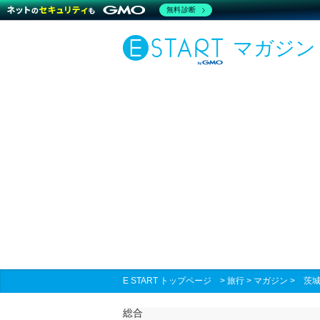
無料診断
マガジン
E START トップページ
>
旅行
>
マガジン
>
茨城
総合