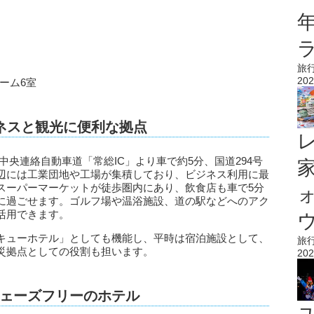
旅
202
ーム6室
ジネスと観光に便利な拠点
、首都圏中央連絡自動車道「常総IC」より車で約5分、国道294号
辺には工業団地や工場が集積しており、ビジネス利用に最
スーパーマーケットが徒歩圏内にあり、飲食店も車で5分
に過ごせます。ゴルフ場や温浴施設、道の駅などへのアク
活用できます。
ウ
キューホテル」としても機能し、平時は宿泊施設として、
旅
災拠点としての役割も担います。
202
ェーズフリーのホテル