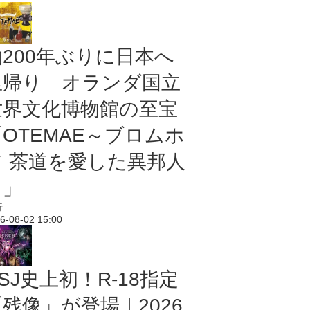
約200年ぶりに日本へ
里帰り オランダ国立
世界文化博物館の至宝
「OTEMAE～ブロムホ
フ 茶道を愛した異邦人
～」
行
6-08-02 15:00
SJ史上初！R-18指定
残像」が登場｜2026