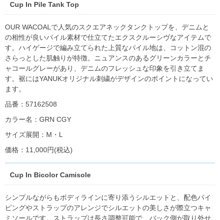
Cup In Pile Tank Top
OUR WACOALで人気のスクエアネックタンクトップを、デニムと
の相性が良いパイル素材で仕立てたエクスクルーシヴなアイテムで
す。ハイゲージで編み立てられた上質なパイル地は、コットン混の
さらっとした肌触りが特徴。ニュアンスのあるグリーンカラーとチ
ャコールグレーがあり、デニムのフレッシュな印象を引き立てま
す。裾にはYANUKオリジナル刺繍がデザインのポイントになってい
ます。
品番：57162508
カラー名：GRN CGY
サイズ展開：M・L
価格：11,000円(税込)
Cup In Bicolor Camisole
シンプルながらもボディラインに寄り添うシルエットと、配色パイ
ピングやストラップのアレンジでシルエットの美しさが際立つキャ
ミソールです。ストラップは長さ調整可能で、バック側が取り外せ