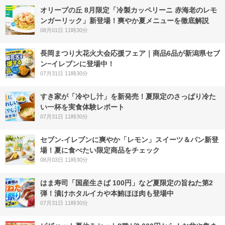
オリーブの丘 8月限定「冷製カッペリーニ 赤海老のレモ
ンガーリック」新登場！爽やか夏メニューを徹底解説
08月01日 11時30分
長岡まつり大花火大会応援フェア｜商品6品が新潟県セブ
ン−イレブンに登場中！
07月31日 11時30分
すき家が「冷やし汁」を新発売！夏限定のさっぱり冷た
い一杯を実食体験レポート
07月31日 11時30分
セブン‐イレブンに爽やか「レモン」スイーツ＆パン新登
場！夏に食べたい限定商品をチェック
08月03日 11時30分
はま寿司「国産生さば 100円」など夏限定の旨ねた第2
弾！漬けホタルイカや本鮪ほほ肉も登場中
07月31日 11時30分