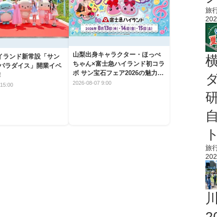
旅
202
山梨出身キャラクター・ほっぺ
イランド新常設「サン
ちゃん×富士急ハイランド初コラ
 パラダイス」開業イベ
ボ サン宝石フェア2026の魅力と
！
楽しみ方
2026-08-07 9:00
15:00
旅
202