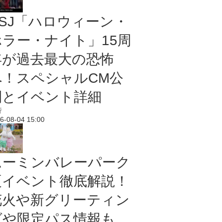
USJ「ハロウィーン・
ホラー・ナイト」15周
年が過去最大の恐怖
へ！スペシャルCM公
開とイベント詳細
行
6-08-04 15:00
ムーミンバレーパーク
夏イベント徹底解説！
花火や新グリーティン
グや限定パス情報も