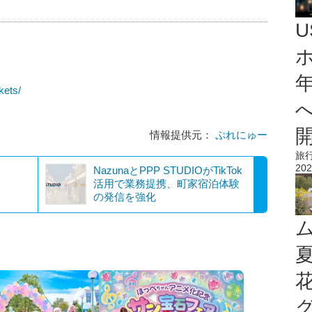
kets/
情報提供元：
ぷれにゅー
旅
202
NazunaとPPP STUDIOがTikTok
活用で業務提携、町家宿泊体験
の発信を強化