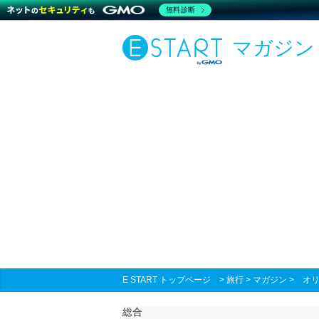
無料診断
マガジン
E START トップページ
>
旅行
>
マガジン
>
オ
総合