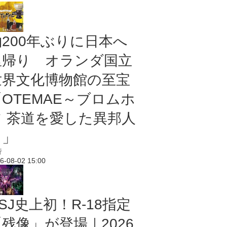
約200年ぶりに日本へ
里帰り オランダ国立
世界文化博物館の至宝
「OTEMAE～ブロムホ
フ 茶道を愛した異邦人
～」
行
6-08-02 15:00
SJ史上初！R-18指定
残像」が登場｜2026