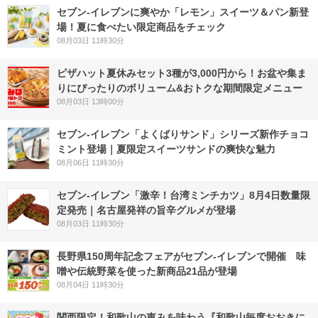
セブン‐イレブンに爽やか「レモン」スイーツ＆パン新登
場！夏に食べたい限定商品をチェック
08月03日 11時30分
ピザハット夏休みセット3種が3,000円から！お盆や集ま
りにぴったりのボリューム&おトクな期間限定メニュー
08月03日 13時00分
セブン‐イレブン「よくばりサンド」シリーズ新作チョコ
ミント登場｜夏限定スイーツサンドの爽快な魅力
08月06日 11時30分
セブン-イレブン「激辛！台湾ミンチカツ」8月4日数量限
定発売｜名古屋発祥の旨辛グルメが登場
08月03日 11時30分
長野県150周年記念フェアがセブン-イレブンで開催 味
噌や伝統野菜を使った新商品21品が登場
08月04日 11時30分
関西限定！和歌山の恵みを味わう『和歌山毎度おおきに