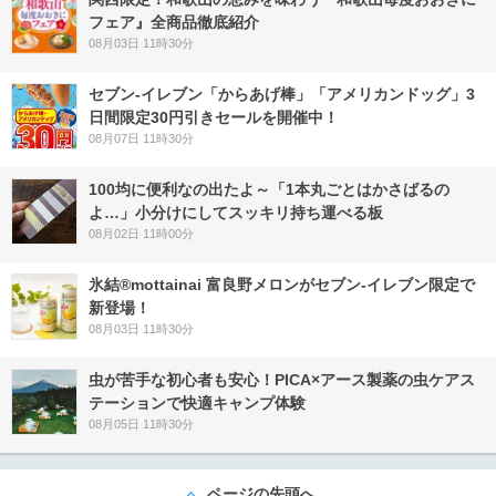
フェア』全商品徹底紹介
08月03日 11時30分
セブン‐イレブン「からあげ棒」「アメリカンドッグ」3
日間限定30円引きセールを開催中！
08月07日 11時30分
100均に便利なの出たよ～「1本丸ごとはかさばるの
よ…」小分けにしてスッキリ持ち運べる板
08月02日 11時00分
氷結®mottainai 富良野メロンがセブン‐イレブン限定で
新登場！
08月03日 11時30分
虫が苦手な初心者も安心！PICA×アース製薬の虫ケアス
テーションで快適キャンプ体験
08月05日 11時30分
ページの先頭へ