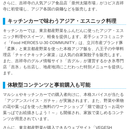
さらに、吉祥寺の人気アジア食品店「亜州太陽市場」がコピス吉祥
寺に初登場し、アジア各国の袋麺などを販売します。
キッチンカーで味わうアジア・エスニック料理
キッチンカーでは、東京都産野菜をふんだんに使ったアジア・エス
ニック料理やスイーツ、軽食を提供します。若手シェフコミュニテ
ィ「Food HEROES U-30 COMMUNITY」は、立川市産ブランド豚
「柔豚」と東京都産野菜を使った本格アジア飯を、八王子の中華料
理店「チャイナキッチン家楽」は人気の自家製餃子を販売します。
また、吉祥寺のグルメ情報サイト「吉グル」が運営するかき氷専門
店「吉氷」も出店し、地産地消にこだわった特別メニューを提供し
ます。
体験型コンテンツと事前購入も可能
マルシェやキッチンカーでの購入者向けに、本格スパイスが当たる
「アジアンスパイス・ガチャ」が実施されます。また、野菜や果物
の花や葉っぱを使った無料のワークショップ「畑で遊ぼう～お花や
葉っぱでお絵描きしよう！～」も開催され、家族で楽しめるコンテ
ンツが用意されています。
さらに、東京都産野菜が購入できるウェブサイト「VEGESH