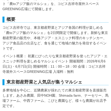
ト「農toアジア飯のマルシェ」を、コピス吉祥寺屋外スペース
GREENING広場にて開催します。
概要
コピス吉祥寺では、東京都産野菜とアジア各国の料理が楽しめる
「農toアジア飯のマルシェ」を2日間限定で開催します。新鮮な東京
都産野菜の販売や、本格アジア・エスニック料理のキッチンカー、
アジア食品店の出店など、食を通じて地域の魅力を発信するイベン
トです。
イベント概要： 初夏にぴったりな東京都産野菜を使ったアジア・エ
スニック料理を楽しめるマルシェイベント 開催期間：2026年6月6
日(土)・6月7日(日) 開催時間：11：00～18：00 会場：コピス吉祥
寺屋外スペースGREENING広場 入場料：無料
東京都産野菜と人気店が集うマルシェ
多摩地域を中心に、近隣農家が採れたての東京都産野菜を直接販売
します。あさみ農園、田中NOH園、Shimada farm、ナーセリー、馬
場ファーム、中西ファーム、こびと農園など、様々な農園が出店予
定です。