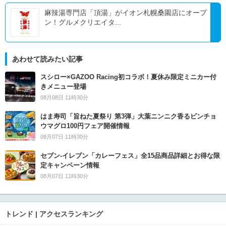
麻辣湯専門店「頂湯」がイオン札幌桑園店にオープ
ン！グルメクリエイタ...
あわせて読みたい記事
スシロー×GAZOO Racing初コラボ！夏休み限定ミニカー付
きメニュー登場
08月08日 11時30分
はま寿司「旨ねた夏祭り 第3弾」大葉ニンニク香るビンチョ
ウマグロ100円フェア開催情報
08月07日 11時30分
セブン‐イレブン「カレーフェス」全15品商品詳細とお得な限
定キャンペーン情報
08月07日 11時30分
トレンド | アクセスランキング