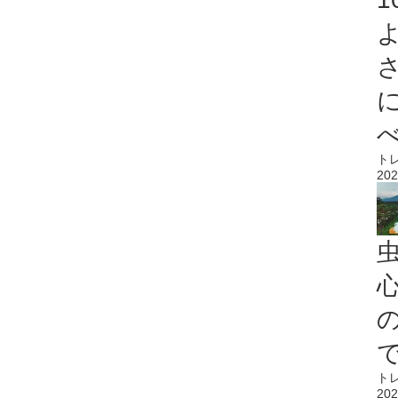
ト
202
心
ト
202