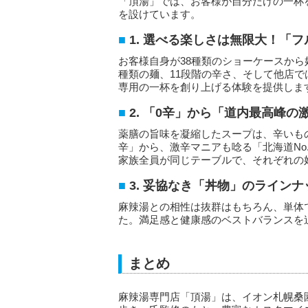
「頂湯」では、お客様が自分だけの一杯
を設けています。
1. 選べる楽しさは無限大！「
お客様自身が38種類のショーケースか
種類の麺、11段階の辛さ、そして他店
専用の一杯を創り上げる体験を提供しま
2. 「0辛」から「道内最高峰の
薬膳の旨味を凝縮したスープは、辛いも
辛」から、激辛マニアも唸る「北海道No
家族全員が同じテーブルで、それぞれの
3. 妥協なき「丼物」のラインナ
麻辣湯との相性は抜群はもちろん、単体
た。満足感と健康感のベストバランスを
まとめ
麻辣湯専門店「頂湯」は、イオン札幌桑