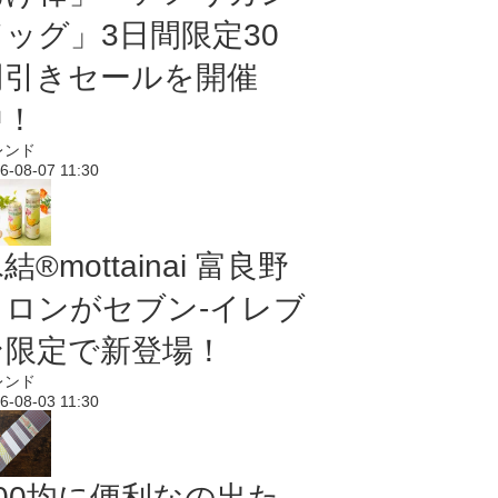
ドッグ」3日間限定30
円引きセールを開催
中！
レンド
6-08-07 11:30
結®mottainai 富良野
メロンがセブン‐イレブ
ン限定で新登場！
レンド
6-08-03 11:30
100均に便利なの出た