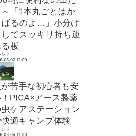
よ～「1本丸ごとはか
さばるのよ…」小分け
にしてスッキリ持ち運
べる板
レンド
6-08-02 11:00
虫が苦手な初心者も安
！PICA×アース製薬
の虫ケアステーション
で快適キャンプ体験
レンド
6-08-05 11:30