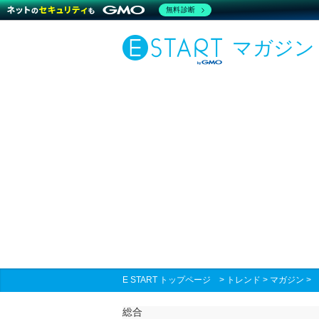
無料診断
マガジン
E START トップページ
>
トレンド
>
マガジン
総合