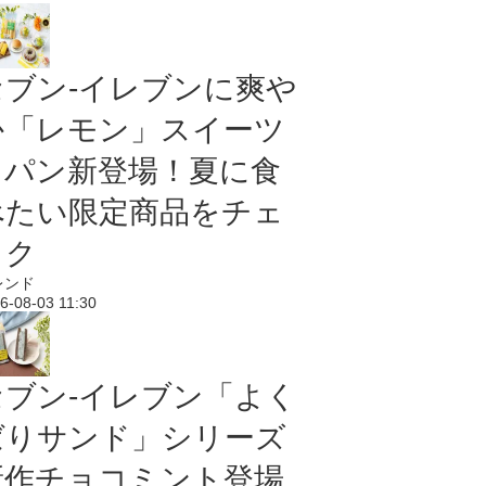
セブン‐イレブンに爽や
か「レモン」スイーツ
＆パン新登場！夏に食
べたい限定商品をチェ
ック
レンド
6-08-03 11:30
セブン‐イレブン「よく
ばりサンド」シリーズ
新作チョコミント登場