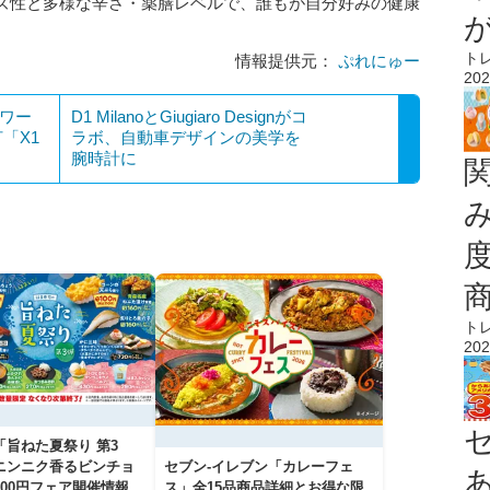
ズ性と多様な辛さ・薬膳レベルで、誰もが自分好みの健康
。
ト
情報提供元：
ぷれにゅー
202
パワー
D1 MilanoとGiugiaro Designがコ
「X1
ラボ、自動車デザインの美学を
腕時計に
ト
202
「旨ねた夏祭り 第3
ニンニク香るビンチョ
セブン‐イレブン「カレーフェ
00円フェア開催情報
ス」全15品商品詳細とお得な限