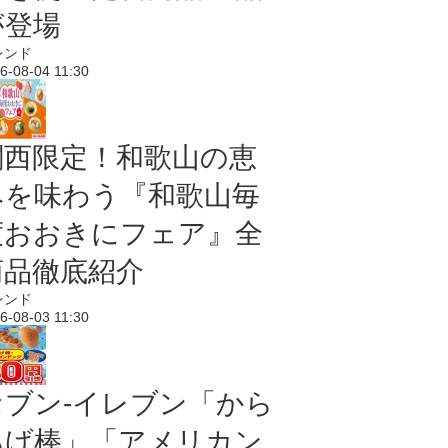
が登場
レンド
6-08-04 11:30
関西限定！和歌山の恵
みを味わう『和歌山毎
度おおきにフェア』全
商品徹底紹介
レンド
6-08-03 11:30
セブン‐イレブン「から
あげ棒」「アメリカン