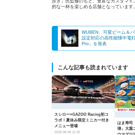
歩き」氏監修のもと、豊富なカスタマイ
的な一杯を楽しめる店舗となっています
WUBEN、可変ビーム＆
設定対応の高性能懐中電灯
Pro」を発表
こんな記事も読まれています
スシロー×GAZOO Racing初コ
ラボ！夏休み限定ミニカー付き
はま寿司
メニュー登場
弾」大葉
2026-08-08 11:30
ウマグロ1