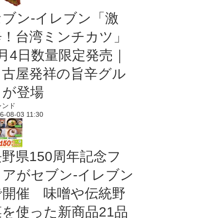
セブン-イレブン「激
辛！台湾ミンチカツ」
8月4日数量限定発売｜
名古屋発祥の旨辛グル
メが登場
レンド
6-08-03 11:30
長野県150周年記念フ
ェアがセブン-イレブン
で開催 味噌や伝統野
菜を使った新商品21品