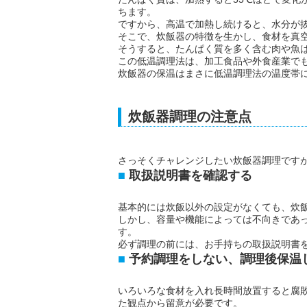
ちます。
ですから、高温で加熱し続けると、水分が
そこで、炊飯器の特徴を生かし、食材を真空
そうすると、たんぱく質を多く含む肉や魚
この低温調理法は、加工食品や外食産業で
炊飯器の保温はまさに低温調理法の温度帯
炊飯器調理の注意点
さっそくチャレンジしたい炊飯器調理です
取扱説明書を確認する
基本的には炊飯以外の設定がなくても、炊
しかし、容量や機能によっては不向きであ
す。
必ず調理の前には、お手持ちの取扱説明書
予約調理をしない、調理後保温
いろいろな食材を入れ長時間放置すると腐
た観点から留意が必要です。