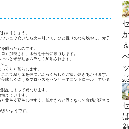
ておきましょう。
ュウジュウ吹いたら火を引いて、ひと握りのわら燃やし、赤子
ツを唄ったものです。
ョロ）加熱され、水分を十分に吸収します。
ら上へと米が動きムラなく加熱されます。
ます。
じっくりと蒸らします。
、ここで粘り気を保つとふっくらしたご飯が炊きあがります。
ト
が美味しく炊けるプロセスをセンサーでコントロールしている
202
は製品によって異なります。
ね備えています。
ると黄色く変色しやすく、低すぎると固くなって食感が落ちま
が多いようです。