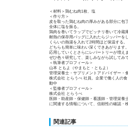
＜材料＞鶏むね肉1枚、塩
＜作り方＞
皮を取った鶏むね肉の厚みがある部分に包
全体に塩を振る。
鶏肉を巻いてラップでピッチリ巻いて冷蔵
耐熱の保存用バッグに入れたらジッパーを
くらいの熱湯を入れて2時間ほど保温する。
どちらも簡単に味わい深くできあがります
応用していくとさらにレパートリーが増え
ぜひ色々研究して、楽しみながら試してみて
＜執筆者プロフィール＞
山本 ともよ（やまもと・ともよ）
管理栄養士・サプリメントアドバイザー・
株式会社 とらうべ 社員。企業で働く人の
動中
＜監修者プロフィール＞
株式会社 とらうべ
医師・助産師・保健師・看護師・管理栄養
に関連する情報について、信頼性の確認・
関連記事