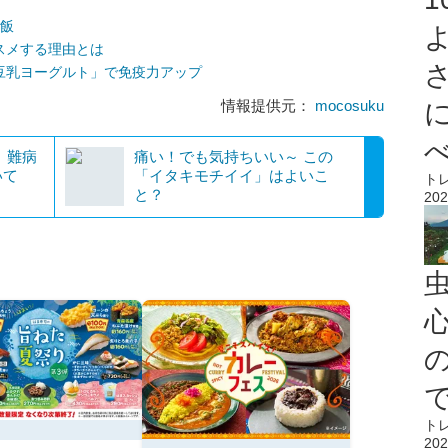
ご飯
スメする理由とは
豆乳ヨーグルト」で免疫力アップ
情報提供元：
mocosuku
病
痛い！でも気持ちいい～ この
いて
「イタキモチイイ」はよいこ
ト
と？
202
心
ト
202