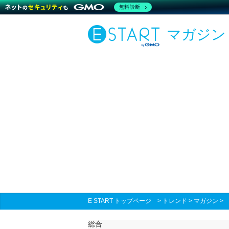
無料診断
マガジン
E START トップページ
>
トレンド
>
マガジン
総合