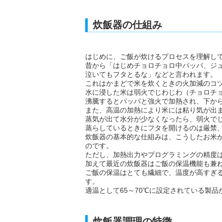
炊飯器の仕組み
はじめに、ご飯が炊けるプロセスを理解し
昔から「はじめチョロチョロ中パッパ、ジ
泣いてもフタとるな」などと言われます。
これはかまどで米を炊くときの火加減のコ
水に浸した米は弱火でじわじわ（チョロチ
沸騰するとパッパと強火で加熱され、下か
また、高温の加熱により米には粘り気が出
蒸気が出て水分が少なくなったら、弱火で
蒸らしているときにフタを開けるのは厳禁
炊飯器の基本的な仕組みは、こうしたお米
のです。
ただし、加熱出力やプログラミングの精度
加えて最近の炊飯器はご飯の保温機能も兼
ご飯の保温はとても繊細で、温度が高すぎ
す。
適温として65～70℃に設定されている製品
炊飯器調理の特徴