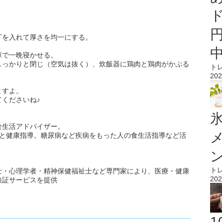
丁を入れて厚さを均一にする。
庫で一晩寝かせる。
しっかりと閉じ（空気は抜く）、炊飯器に鶏肉と鶏肉がかぶる
ト
202
。
ますよ。
くださいね♪
氷
食生活アドバイザー。
食と健康指導。糖尿病など疾病をもった人の食生活指導など活
ト
士・心理学者・精神保健福祉士など専門家により、医療・健康
202
検証サービスを提供