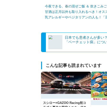
今夜できる、春の混ぜご飯 ＆ 炊きこみ
甘酒は正月以外も取り入れるべき！オス
乳アレルギーやベジタリアンの人も！「
日本でも患者さんが多い？ 難
「ベーチェット病」につ
こんな記事も読まれています
スシロー×GAZOO Racing初コ