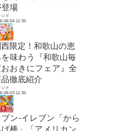
が登場
レンド
6-08-04 11:30
関西限定！和歌山の恵
みを味わう『和歌山毎
度おおきにフェア』全
商品徹底紹介
レンド
6-08-03 11:30
セブン‐イレブン「から
あげ棒」「アメリカン