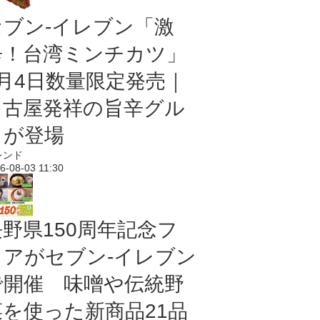
セブン-イレブン「激
辛！台湾ミンチカツ」
8月4日数量限定発売｜
名古屋発祥の旨辛グル
メが登場
レンド
6-08-03 11:30
長野県150周年記念フ
ェアがセブン-イレブン
で開催 味噌や伝統野
菜を使った新商品21品