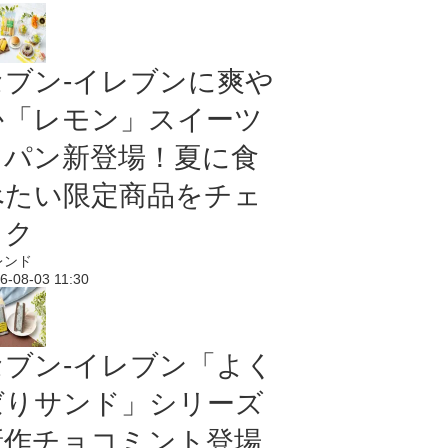
セブン‐イレブンに爽や
か「レモン」スイーツ
＆パン新登場！夏に食
べたい限定商品をチェ
ック
レンド
6-08-03 11:30
セブン‐イレブン「よく
ばりサンド」シリーズ
新作チョコミント登場