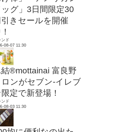
ドッグ」3日間限定30
円引きセールを開催
中！
レンド
6-08-07 11:30
結®mottainai 富良野
メロンがセブン‐イレブ
ン限定で新登場！
レンド
6-08-03 11:30
100均に便利なの出た