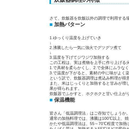
さて、炊飯器を炊飯以外の調理で利用する
加熱パターン
1.ゆっくり温度を上げていき
↓
2.沸騰したら一気に強火でグツグツ煮て
↓
3.温度を下げてジワジワ加熱する
この工程は、実は煮物を上手に作り上げる
1.で具材を柔らかくし、2.で全体にムラな
3.で温度が下がると、素材の中に味がよく
という訳で、炊飯器調理は煮込み料理が得
また、米はじっくりと加熱すると甘みが増
果が得られます。
炊飯器でふかすと、ホクホクと甘い仕上が
保温機能
皆さん「低温調理法」はご存知でしょうか
通常の加熱料理では、沸騰は100℃以上、
かたや低温調理法は、55～70℃程度で加熱
たんぱく質は、加熱すると55℃ほどで変化