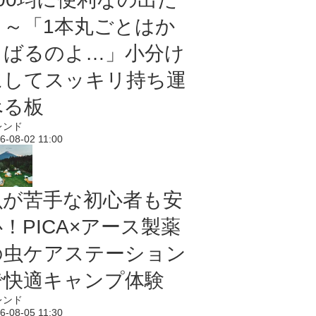
よ～「1本丸ごとはか
さばるのよ…」小分け
にしてスッキリ持ち運
べる板
レンド
6-08-02 11:00
虫が苦手な初心者も安
！PICA×アース製薬
の虫ケアステーション
で快適キャンプ体験
レンド
6-08-05 11:30