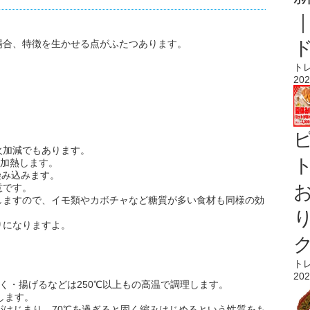
場合、特徴を生かせる点がふたつあります。
ト
202
火加減でもあります。
ト
く加熱します。
染み込みます。
意です。
しますので、イモ類やカボチャなど糖質が多い食材も同様の効
りになりますよ。
ト
。
202
焼く・揚げるなどは250℃以上もの高温で調理します。
します。
がはじまり、70℃を過ぎると固く縮みはじめるという性質をも